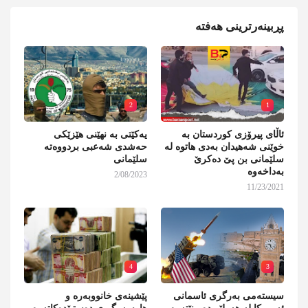
پڕبینەرترینی هەفتە
2
1
ئاڵای پیرۆزی کوردستان بە
یەکێتی بە نهێنی هێزێکی
خوێنی شەهیدان بەدی هاتوە لە
حەشدی شەعبی بردووەتە
سلێمانی بن پێ دەکرێ
سلێمانی
بەداخەوە
2/08/2023
11/23/2021
4
3
سیستەمی بەرگری ئاسمانی
پێشینەی خانووبەرە و