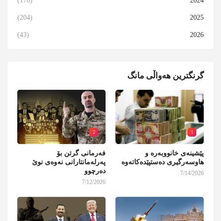
(178)
2024
(204)
2025
(43)
2026
گرنگترین هەواڵی مانگ
2
1
پێشینەی خانووبەرە و
فەرمانی گرتن بۆ
هاوسەرگیری دەستپێدەکاتەوە
پەرلەمانتارانی نەوەی نوێ
دەرچوو
7/14/2026
7/12/2026