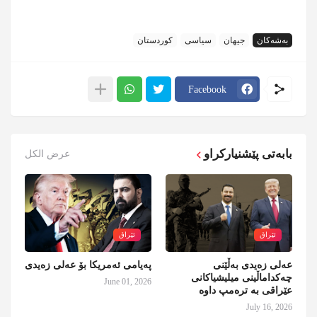
بەشەکان
جیهان
سیاسی
کوردستان
Facebook
بابەتی پێشنیارکراو
عرض الكل
ئێراق
ئێراق
عەلی زەیدی بەڵێنی
پەیامی ئەمریکا بۆ عەلی زەیدی
چەکداماڵینی میلیشیاکانی
June 01, 2026
عێراقی بە ترەمپ داوە
July 16, 2026