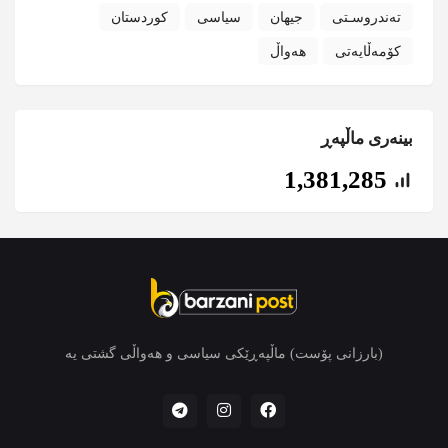
تەندروسـتی
جیهان
سیاسی
کوردستان
کۆمەڵایەتی
هەواڵ
بینەری ماڵپەڕ
1,381,285
(بارزانی پۆست) ماڵپەڕێکی سیاسی و هەواڵی گشتی یە