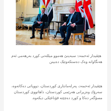
هێڤیدار ئەحمەد: سبەینێ ھەموو میللەتی کورد بەرھەمی ئەم
ھەنگاوانە وەک دەستکەوتێک دەبینن
هێڤیدار ئه‌حمه‌د، په‌رله‌مانتاری كوردستان، دووپاتی ده‌كاته‌وه‌،
سه‌رۆك وه‌زیرانی هه‌رێمی كوردستان، داهاتووی كوردستان
مسۆگه‌ر ده‌كا و كورد ده‌چێته‌ قۆناغێكی دیكه‌وه‌.