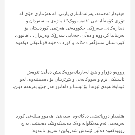
هێڤیدار ئه‌حمه‌د، په‌رله‌مانتاری پارتی، له‌ هه‌ژماری خۆی له‌
تۆڕی كۆمه‌ڵایه‌تیی "فه‌یسبووک" ئاماژه‌ی به‌ سه‌ردان و
دیداره‌كانی سه‌رۆكی حكوومه‌تی هه‌رێمی كوردستان بۆ
به‌ریتانیا كردووه‌ و ده‌ڵێ: جەنابی سەرۆک وەزیران، داهاتووی
کوردستان مسۆگەر دەکات و کورد دەچێتە قوناغێکی دیکەوە.
ڕووه‌و دۆڕاو و هیچ له‌باردانه‌بووه‌كانیش ده‌ڵێ: ئێوەش
ئاستێکی نزم و سووکایەتی و بێڕێزیتان بۆ دەمینێتەوە، لەو
قوتابخانەیەی ئێوەدا بۆ ئێستا و داهاتوو ھەر جنێو بەرھەم دێنن.
هێڤیدار دووپاتیشی ده‌كاته‌وه‌: سبەینێ ھەموو میللەتی کورد
بەرھەمی ئەم ھەنگاوانە وەک دەستکەوتێک دەبینێت، بە چ
روویەکەوە دەڵێن ئێمەش شەریکین؟ تەریق نابنەوە!