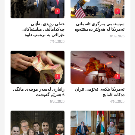
4
3
سیستەمی بەرگری ئاسمانی
عەلی زەیدی بەڵێنی
ئەمریکا لە هەولێر دەمینێتەوە
چەکداماڵینی میلیشیاکانی
عێراقی بە ترەمپ داوە
8/02/2026
7/16/2026
6
5
ئەمریکا بنکەی ئەتۆمی ئێران
زانیاری لەسەر موچەی مانگی
دەکاتە ئامانج
6 هەرێم گەیشت
6/20/2026
4/10/2025