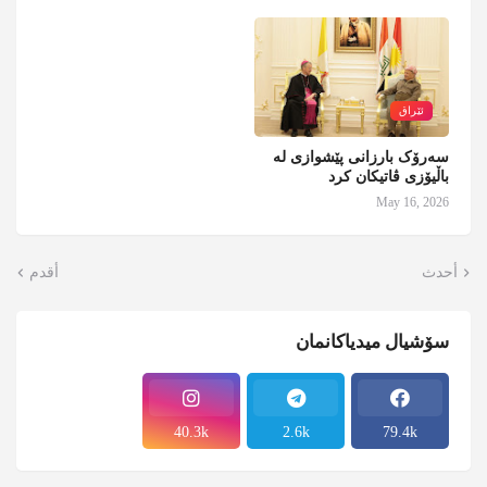
ئێراق
سەرۆک بارزانی پێشوازی لە
باڵیۆزی ڤاتیکان کرد
May 16, 2026
أحدث
أقدم
سۆشیال میدیاکانمان
40.3k
2.6k
79.4k