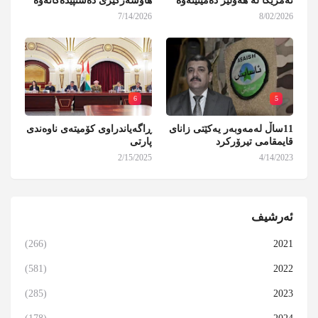
ئەمریکا لە هەولێر دەمینێتەوە
هاوسەرگیری دەستپێدەکاتەوە
7/14/2026
8/02/2026
6
5
11ساڵ لەمەوبەر یەکێتی زانای
ڕاگەیاندراوی کۆمیتەی ناوەندی
قایمقامی تیرۆرکرد
پارتی
2/15/2025
4/14/2023
ئەرشیف
(266)
2021
(581)
2022
(285)
2023