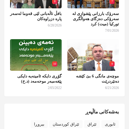
8
7
سەرۆک بارزانی پێشوازی لە
بافڵ تاڵەبانی لێی قەوما لەسەر
سەرۆکی دەزگای هەواڵگری
پارە دزراوەکان
تورکیا (میت) کرد
6/28/2026
7/01/2026
10
9
موچەی مانگی 6 بێ کێشە
گۆڕی دایکە ئامینەیە دایکی
دەنێردرێت
پێغەمبەر موحەمەد (د.خ)
2/05/2022
6/21/2026
بەشەکانی ماڵپەڕ
ئابوری
ئێراق
ئێراق کوردستان
بیروڕا