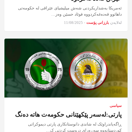
ئەمریكا بەشداریكردنی شەش میلیشیای عێراقی لە حكومەتی
داهاتوو قەدەغەكردووە فوئاد حسێن وەز…
لەلایەن
بارزانی پۆست
-
11/08/2025
سیاسی
پارتی:لەسەر پێکهێنانی حکومەت هاتە دەنگ
‎ڕاگەیاندراوێک لە شاندی دانوستانکاری پارتى دیموکراتى
کوردستانەوه ‎سەڕەراى دروست کردنى ک…