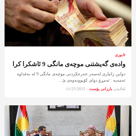
ئابوری
وادەی گەیشتنی موچەی مانگی 9 ئاشکرا کرا
دواین زانیاری لەسەر خەرجکردنی موچەی مانگی 9 لە بەغداوە
ئەمەیە : ئەمڕۆ دوای کۆبوونەوەی ئ…
لەلایەن
بارزانی پۆست
-
11/25/2025