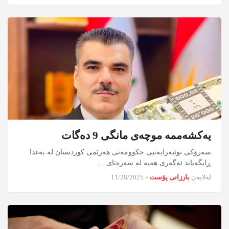
یەکشەممە موچەی مانگی 9 دەگات
سەرۆکی نوێنەرایەتیی حکوومەتی هەرێمی کوردستان لە بەغدا
ڕایگەیاند ئەگەری هەیە لە سەرەتای …
لەلایەن
بارزانی پۆست
-
11/28/2025