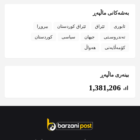
بەشەکانی ماڵپەڕ
ئابوری
ئێراق
ئێراق کوردستان
بیروڕا
تەندروسـتی
جیهان
سیاسی
کوردستان
کۆمەڵایەتی
هەواڵ
بینەری ماڵپەڕ
1,381,206