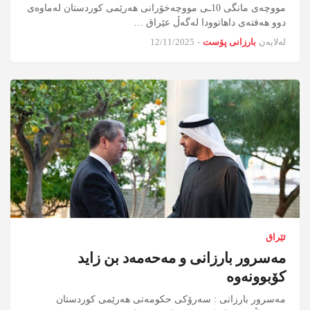
مووچەی مانگی 10ـی مووچەخۆرانی هەرێمی کوردستان لەماوەی
دوو هەفتەی داهاتوودا لەگەڵ عێراق …
لەلایەن
بارزانی پۆست
-
12/11/2025
ئێراق
مەسرور بارزانی و مەحەمەد بن زاید
کۆبوونەوە
مەسرور بارزانی : سەرۆکی حکومەتی هەرێمی کوردستان