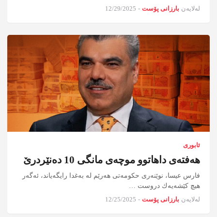
لەلایەن
بارزانی پۆست
-
12/29/2025
ئابوری
هەفتەی داهاتوو موچەی مانگی 10 دەنێردرێ
فارس عیسا، نوێنه‌ری حكومه‌تی هه‌رێم له‌ به‌غدا رایگه‌یاند، ئه‌گه‌ر
هیچ كێشه‌یه‌ك دروست …
لەلایەن
بارزانی پۆست
-
12/25/2025