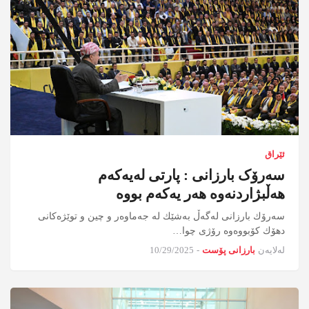
ئێراق
سەرۆک بارزانی : پارتی لەیەکەم
هەڵبژاردنەوە هەر یەکەم بووە
سه‌رۆك بارزانی له‌گه‌ڵ به‌شێك له‌ جه‌ماوه‌ر و چین و توێژه‌كانی
دهۆك كۆبووه‌وه‌ رۆژی چوا…
لەلایەن
بارزانی پۆست
-
10/29/2025