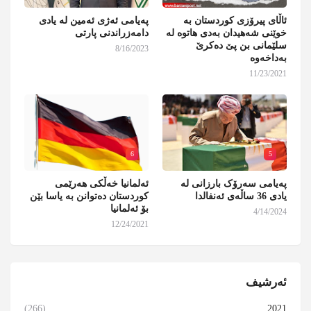
ئاڵای پیرۆزی کوردستان بە
پەیامی ئەژی ئەمین لە یادی
خوێنی شەهیدان بەدی هاتوە لە
دامەزراندنی پارتی
سلێمانی بن پێ دەکرێ
8/16/2023
بەداخەوە
11/23/2021
6
5
پەیامی سەرۆک بارزانی لە
ئەلمانیا خەڵکی هەرێمی
یادی 36 ساڵەی ئەنفالدا
کوردستان دەتوانن بە یاسا بێن
بۆ ئەلمانیا
4/14/2024
12/24/2021
ئەرشیف
(266)
2021