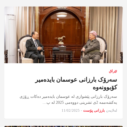
ئێراق
سەرۆک بارزانی عوسمان بایدەمیر
کۆبوونەوە
سەرۆک بارزانی پێشوازی لە عوسمان بایدەمیر دەکات ڕۆژی
یەکشەممە 2ی تشرینی دووەمی 2025 لە پ…
لەلایەن
بارزانی پۆست
-
11/02/2025