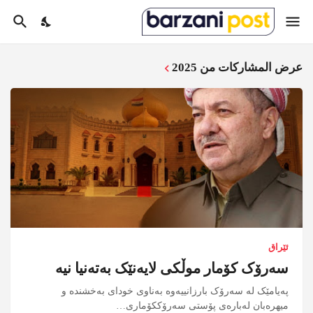
عرض المشاركات من 2025
ئێراق
سەرۆک کۆمار موڵکی لایەنێک بەتەنیا نیە
پەیامێک لە سەرۆک بارزانییەوە بەناوی خودای بەخشندە و
میهرەبان لەبارەی پۆستی سەرۆككۆماری…