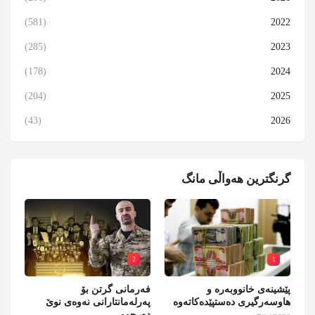
(581)
2022
(285)
2023
(178)
2024
(204)
2025
(43)
2026
گرنگترین هەواڵی مانگ
2
1
پێشینەی خانووبەرە و
فەرمانی گرتن بۆ
هاوسەرگیری دەستپێدەکاتەوە
پەرلەمانتارانی نەوەی نوێ
دەرچوو