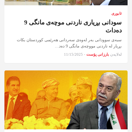
ئابوری
سودانی بڕیاری ناردنی موچەی مانگی 9
دەدات
سبەی سوودانی بەر لەوەی سەردانی هەرێمی کوردستان بکات
بڕیار لە ناردنی مووچەی مانگی 9 دەد…
لەلایەن
بارزانی پۆست
-
11/15/2025