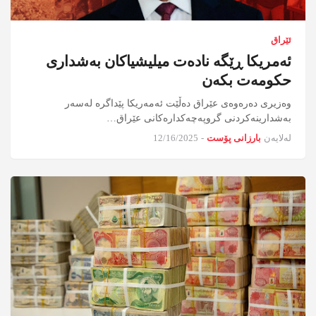
ئێراق
ئەمریکا ڕێگە نادەت میلیشیاکان بەشداری
حکومەت بکەن
وەزیری دەرەوەی عێراق دەڵێت ئەمەریکا پێداگرە لەسەر
بەشدارینەکردنی گروپەچەکدارەکانی عێراق…
لەلایەن
بارزانی پۆست
-
12/16/2025