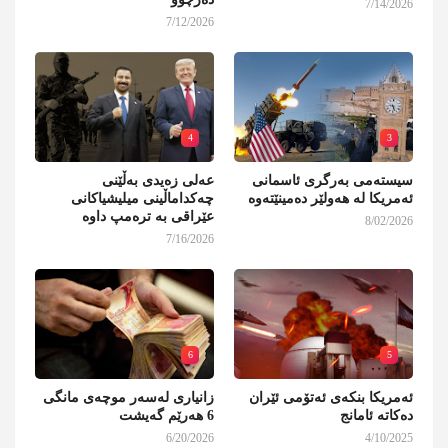
7/14/2026
7/12/2026
4
3
سیستەمی بەرگری ئاسمانی
عەلی زەیدی بەڵێنی
ئەمریکا لە هەولێر دەمینێتەوە
چەکداماڵینی میلیشیاکانی
عێراقی بە ترەمپ داوە
8/02/2026
7/16/2026
6
5
ئەمریکا بنکەی ئەتۆمی ئێران
زانیاری لەسەر موچەی مانگی
دەکاتە ئامانج
6 هەرێم گەیشت
6/20/2026
4/10/2025