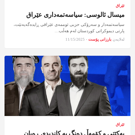
ئێراق
میسال ئالوسی: سیاسەتمەداری عێراق
سیاسەتمەدار و سەرۆكی حزبی ئوممەی عێراقی ڕایدەگەیەنێت،
پارتی دیموکراتی کوردستان لەم هەڵب…
لەلایەن
بارزانی پۆست
-
11/15/2025
ئێراق
یەکێتی و کۆمەڵ دەنگ بە کاندیدی ڕەیان