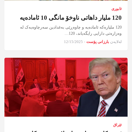
ئابوری
120 ملیار داهاتی ناوخۆ مانگی 10 ئامادەیە
120 ملیارەکە ئامادەیە و چاوەڕێی بەغدادین سەرچاوەیەک لە
وەزارەتی دارایی رایگەیاند، 120…
لەلایەن
بارزانی پۆست
-
12/15/2025
ئێراق