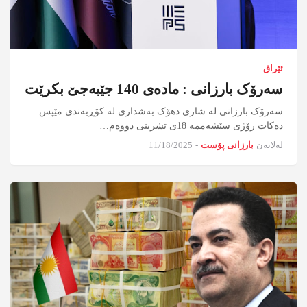
ئێراق
سەرۆک بارزانی : مادەی 140 جێبەجێ بکرێت
سەرۆک بارزانی لە شاری دهۆک بەشداری لە کۆڕبەندی مێپس
دەکات رۆژی سێشەممە 18ی تشرینی دووەم…
لەلایەن
بارزانی پۆست
-
11/18/2025