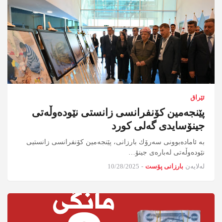
ئێراق
پێنجەمین کۆنفرانسی زانستی نێودەوڵەتی
جینۆسایدی گەلی کورد
بە ئاماده‌بوونی سه‌رۆك بارزانی، پێنجه‌مین كۆنفرانسی زانستیی
نێوده‌وڵه‌تی له‌باره‌ی جینۆ…
لەلایەن
بارزانی پۆست
-
10/28/2025