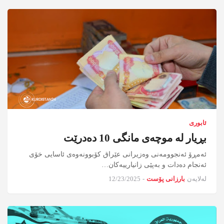
ئابوری
بڕیار لە موچەی مانگی 10 دەدرێت
ئەمڕۆ ئەنجوومەنی وەزیرانی عێراق کۆبوونەوەی ئاسایی خۆی
ئەنجام دەدات و بەپێی زانیارییەکان…
لەلایەن
بارزانی پۆست
-
12/23/2025