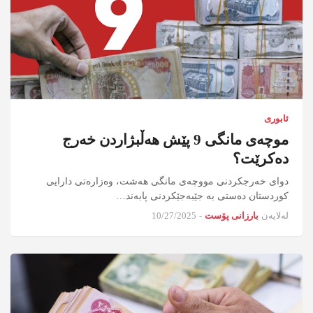
ئابوری
موچەی مانگی 9 پێش هەڵبژاردن خەرج
دەکرێت؟
دوای خەرجکردنی مووچەی مانگی هەشت، وەزارەتی دارایی
کوردستان دەستی بە جێبەجێکردنی پابەند…
لەلایەن
بارزانی پۆست
-
10/27/2025