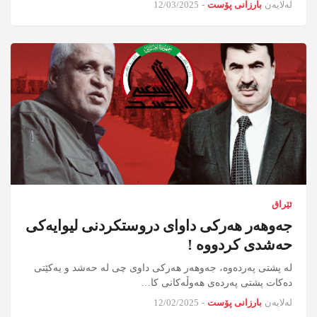
لەلایەن
بارزانی پۆست
-
12/03/2025
ئێراق
جەوهەر هەرکی داوای دروستکردنی لیوایەکی
حەشدی کردووە !
لە پشتی پەردەوە، جەوهەر هەرکی داوی چی لە حەشد و یەکێتی
دەکات پشتی پەردەی هەوڵەکانی کا…
لەلایەن
بارزانی پۆست
-
12/02/2025