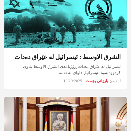
الشرق الاوسط : ئیسرائیل لە عێراق دەدات
ئیسرائیل لە عێراق دەدات ڕۆژنامەی الشرق الاوسط بڵاوی
کردووەتەوە، ئیسرائیل داوای لە ئەمە…
لەلایەن
بارزانی پۆست
-
12/20/2025