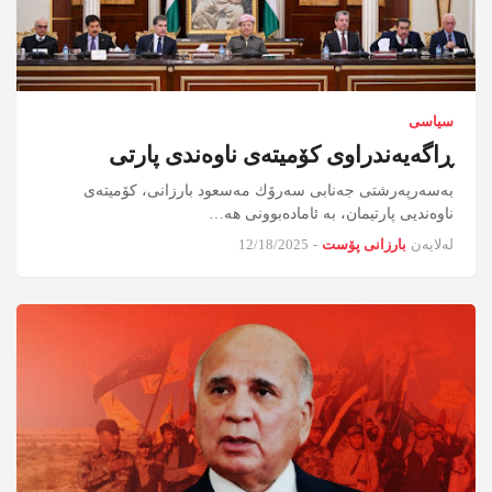
سیاسی
ڕاگەیەندراوی کۆمیتەی ناوەندی پارتی
بەسەرپەرشتی جەنابی سەرۆك مه‌سعود بارزانی، كۆمیتەی
ناوەندیی پارتیمان، بە ئامادەبوونى هە…
لەلایەن
بارزانی پۆست
-
12/18/2025