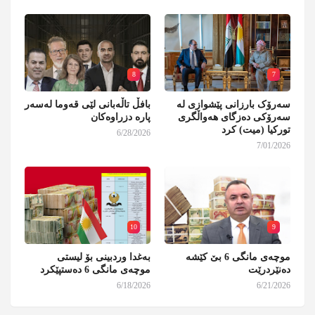
8
7
سەرۆک بارزانی پێشوازی لە
بافڵ تاڵەبانی لێی قەوما لەسەر
سەرۆکی دەزگای هەواڵگری
پارە دزراوەکان
تورکیا (میت) کرد
6/28/2026
7/01/2026
10
9
موچەی مانگی 6 بێ کێشە
بەغدا وردبینی بۆ لیستی
دەنێردرێت
موچەی مانگی 6 دەستپێکرد
6/18/2026
6/21/2026