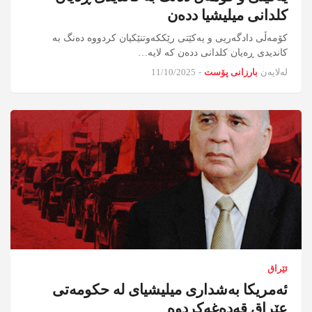
کلدانی میلیشیا ددەن
کۆمەڵی دادگەریی و یەکێتی رێککەوتنێکیان کردووە دەنگ بە
کاندیدی ڕەیان کلدانی ددەن کە لایە…
لەلایەن
بارزانی پۆست
-
11/10/2025
ئێراق
ئەمریکا بەشداری میلیشیای لە حکومەتی
عێراق قەدەغەکردوە