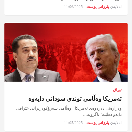
لەلایەن
بارزانی پۆست
-
11/06/2025
ئێراق
ئەمریکا وەڵامی توندی سودانی دایەوە
وه‌زاره‌تی ده‌ره‌وه‌ی ئه‌مریكا وه‌ڵامی سه‌رۆكوه‌زیرانی عێراقی
دایه‌و ده‌ڵێت؛ تاگروپه‌…
لەلایەن
بارزانی پۆست
-
11/05/2025