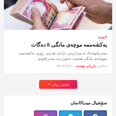
ئابوری
یەکشەممە موچەی مانگی 8 دەگات
سەرچاوەیەک لە وەزارەتی دارایی هەرێم: رۆژی یەکشەممە
مووچەی مانگی هەشت دەنێردرێت سەرچاوەی…
لەلایەن
بارزانی پۆست
-
10/24/2025
بابەتی زیاتر
سۆشیال میدیاکانمان