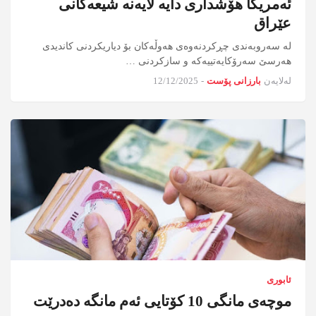
ئەمریکا هۆشداری دایە لایەنە شیعەکانی
عێراق
لە سەروبەندی چڕكردنەوەی هەوڵەكان بۆ دیاریكردنی كاندیدی
هەرسێ سەرۆكایەتییەكە و سازكردنی …
لەلایەن
بارزانی پۆست
-
12/12/2025
ئابوری
موچەی مانگی 10 کۆتایی ئەم مانگە دەدرێت