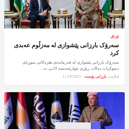
ئێراق
سەرۆک بارزانی پێشوازی لە مەزڵوم عەبدی
کرد
سەرۆک بارزانی پێشوازی لە فەرماندەی هێزەکانی سوریای
دیموکرات دەکات ڕۆژی چوارشەممە 19ـی ت…
لەلایەن
بارزانی پۆست
-
11/19/2025