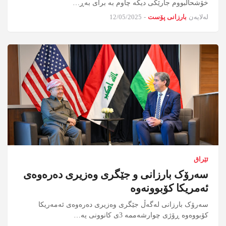
خۆشحاڵبووم جارێکی دیکە چاوم بە برای بەڕ…
لەلایەن
بارزانی پۆست
-
12/05/2025
ئێراق
سەرۆک بارزانی و جێگری وەزیری دەرەوەی
ئەمریکا کۆبوونەوە
سەرۆک بارزانی لەگەڵ جێگری وەزیری دەرەوەی ئەمەریکا
کۆبووەوە ڕۆژی چوارشەممە 3ی کانوونی یە…