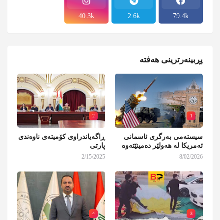
40.3k
2.6k
79.4k
پڕبینەرترینی هەفتە
2
1
سیستەمی بەرگری ئاسمانی
ڕاگەیاندراوی کۆمیتەی ناوەندی
ئەمریکا لە هەولێر دەمینێتەوە
پارتی
2/15/2025
8/02/2026
4
3