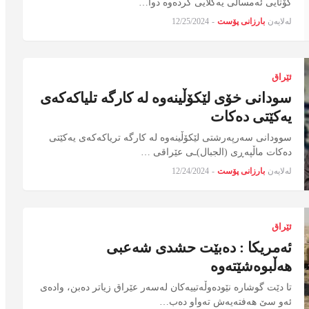
کۆتایی ئەمساڵی یەکلایی کردەوە دوا…
لەلایەن
بارزانی پۆست
-
12/25/2024
ئێراق
سودانی خۆی لێکۆڵینەوە لە کارگە تلیاکەکەی
یەکێتی دەکات
سوودانی سەرپەرشتی لێکۆڵینەوە لە کارگە تریاکەکەی یەکێتی
دەکات ماڵپەڕی (الجبال)ـی عێراقی …
لەلایەن
بارزانی پۆست
-
12/24/2024
ئێراق
ئەمریکا : دەبێت حشدی شەعبی
هەڵبوەشێتەوە
تا دێت گوشارە نێودەوڵەتییەکان لەسەر عێراق زیاتر دەبن، وادەی
ئەو سێ هەفتەیەش تەواو دەب…