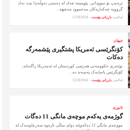
ترەمپ بۆ سوودانی: پێویستە چەك لە دەستی دەوڵەتدا بێت نەك
گرووپە چەكدارەكان مەحموود مەشهە…
لەلایەن
بارزانی پۆست
-
12/30/2024
جیهان
کۆنگرێسی ئەمریکا پشتگیری پێشمەرگە
دەکات
نوێنه‌ری حكوومه‌تی هه‌رێمی كوردستان له‌ ئه‌مه‌ریكا راگه‌یاند،
کۆنگرێس یاسایەک پەسەند دە…
لەلایەن
بارزانی پۆست
-
12/28/2024
ئابوری
گوژمەی یەکەم موچەی مانگی 11 دەگات
مووچەی مانگی 12 دەکەوێتە دوای ساڵی تازەوە سەرچاوەیەک لە