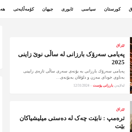
ق
کورستان
سیاسی
ئابوری
جیهان
کۆمەڵایەتی
هەو
ئێراق
پەیامی سەرۆک بارزانی لە ساڵی نوێ زاینی
2025
پەیامی سەرۆك بارزانی بە بۆنەی سەری ساڵی تازەی زایینی
بەناوی خودای مەزن و دلۆڤان بەبۆنەی…
لەلایەن
بارزانی پۆست
-
12/31/2024
ئێراق
ترەمپ : نابێت چەک لە دەستی میلیشیاکان
بێت