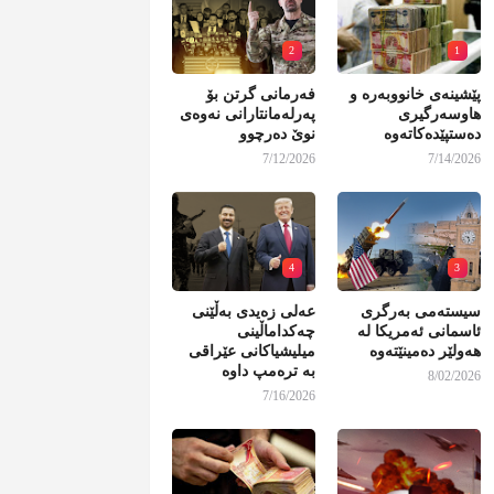
2
1
پێشینەی خانووبەرە و
فەرمانی گرتن بۆ
هاوسەرگیری
پەرلەمانتارانی نەوەی
دەستپێدەکاتەوە
نوێ دەرچوو
7/12/2026
7/14/2026
4
3
سیستەمی بەرگری
عەلی زەیدی بەڵێنی
ئاسمانی ئەمریکا لە
چەکداماڵینی
هەولێر دەمینێتەوە
میلیشیاکانی عێراقی
بە ترەمپ داوە
8/02/2026
7/16/2026