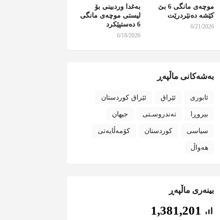
موچەی مانگی 6 بێ
بەغدا وردبینی بۆ
کێشە دەنێردرێت
لیستی موچەی مانگی
6 دەستپێکرد
6/21/2026
6/18/2026
بەشەکانی ماڵپەڕ
ئابوری
ئێراق
ئێراق کوردستان
بیروڕا
تەندروسـتی
جیهان
سیاسی
کوردستان
کۆمەڵایەتی
هەواڵ
بینەری ماڵپەڕ
1,381,201