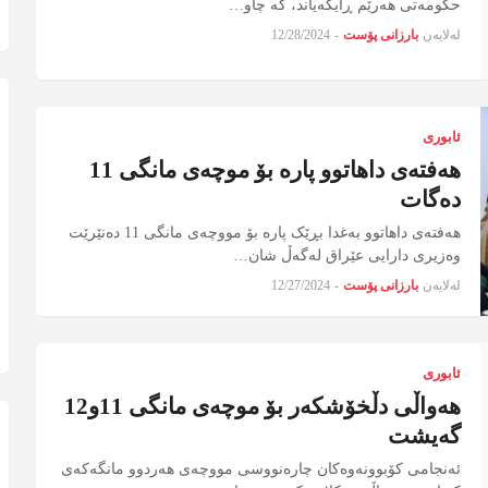
حکومەتی هەرێم ڕایگەیاند، کە چاو…
لەلایەن
بارزانی پۆست
-
12/28/2024
ئابوری
هەفتەی داهاتوو پارە بۆ موچەی مانگی 11
دەگات
هەفتەی داهاتوو بەغدا بڕێک پارە بۆ مووچەی مانگی 11 دەنێرێت
وەزیری دارایی عێراق لەگەڵ شان…
لەلایەن
بارزانی پۆست
-
12/27/2024
ئابوری
هەواڵی دڵخۆشکەر بۆ موچەی مانگی 11و12
گەیشت
ئەنجامی کۆبوونەوەکان چارەنووسی مووچەی هەردوو مانگەکەی