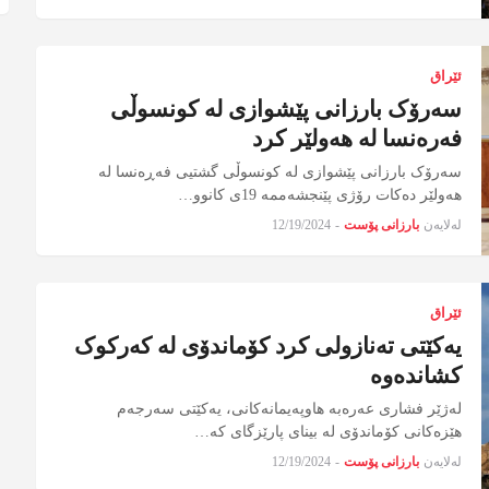
ئێراق
سەرۆک بارزانی پێشوازی لە کونسوڵی
فەرەنسا لە هەولێر کرد
سەرۆک بارزانی پێشوازی لە کونسوڵی گشتیی فەڕەنسا لە
هەولێر دەکات رۆژی پێنجشەممە 19ی کانوو…
لەلایەن
بارزانی پۆست
-
12/19/2024
ئێراق
یەکێتی تەنازولی کرد کۆماندۆی لە کەرکوک
کشاندەوە
لەژێر فشاری عەرەبە هاوپەیمانەكانی، یەكێتی سەرجەم
هێزەكانی كۆماندۆی لە بینای پارێزگای كە…
لەلایەن
بارزانی پۆست
-
12/19/2024