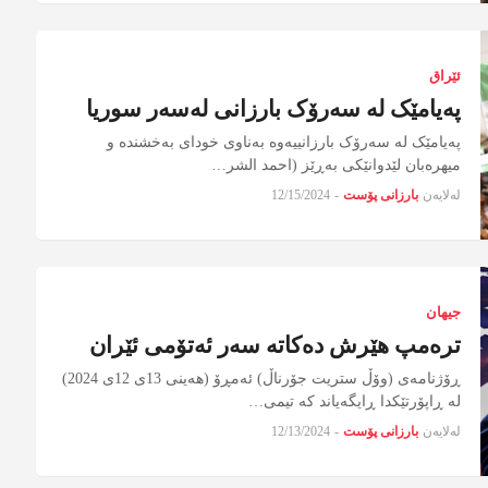
ئێراق
پەیامێک لە سەرۆک بارزانی لەسەر سوریا
پەیامێک لە سەرۆک بارزانییەوە بەناوی خودای بەخشندە و
میهرەبان لێدوانێکی بەڕێز (احمد الشر…
لەلایەن
بارزانی پۆست
-
12/15/2024
جیهان
ترەمپ هێرش دەکاتە سەر ئەتۆمی ئێران
ڕۆژنامەی (وۆڵ ستریت جۆرناڵ) ئه‌مڕۆ (هەینی 13ى 12ى 2024)
لە ڕاپۆرتێکدا ڕایگەیاند کە تیمی…
لەلایەن
بارزانی پۆست
-
12/13/2024