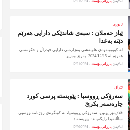
لەلایەن
بارزانی پۆست
-
12/21/2024
ئابوری
ێباز حەملان : سبەی شاندێکی دارایی هەرێم
دێتە بەغدا
لە کۆبوونەوەی هاوبەشی وەزارەتی دارایی فیدراڵ و حکومەتی
هەرێم لە 2024/12/15 بەرێز وەزیر…
لەلایەن
بارزانی پۆست
-
12/21/2024
ئێراق
سەرۆکی ڕووسیا : پێویستە پرسی کورد
چارەسەر بکرێ
فلادیمێر پوتین، سەرۆكی ڕووسیا، لە كۆنگرەی رۆژنامەنووسیی
ساڵانەیدا رایگەیاند: پێویستە د…
لەلایەن
بارزانی پۆست
-
12/20/2024