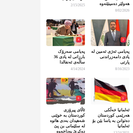
هەولێر دەمینێتەوە
2/15/2025
8/02/2026
4
3
پەیامی ئەژی ئەمین لە
پەیامی سەرۆک
یادی دامەزراندنی
بارزانی لە یادی 36
پارتی
ساڵەی ئەنفالدا
4/14/2024
8/16/2023
6
5
ئەلمانیا خەڵکی
ئاڵای پیرۆزی
هەرێمی کوردستان
کوردستان بە خوێنی
دەتوانن بە یاسا بێن بۆ
شەهیدان بەدی هاتوە
ئەلمانیا
لە سلێمانی بن پێ
دەکرێ بەداخەوە
12/24/2021