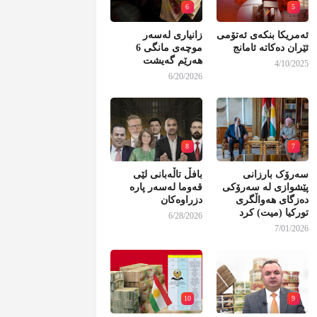
6
5
ئەمریکا بنکەی ئەتۆمی
زانیاری لەسەر
ئێران دەکاتە ئامانج
موچەی مانگی 6
هەرێم گەیشت
4/10/2025
6/20/2026
8
7
سەرۆک بارزانی
بافڵ تاڵەبانی لێی
پێشوازی لە سەرۆکی
قەوما لەسەر پارە
دەزگای هەواڵگری
دزراوەکان
تورکیا (میت) کرد
6/28/2026
7/01/2026
10
9