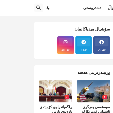
اڵ
تەندروستی
سۆشیال میدیاکانمان
40.3k
2.6k
79.4k
پڕبینەرترینی هەفتە
2
1
سیستەمی بەرگری
ڕاگەیاندراوی کۆمیتەی
ئاسمانی ئەمریکا لە
ناوەندی پارتی