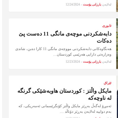
لەلایەن
بارزانی پۆست
-
12/24/2024
ئابوری
دابەشکردنی موچەی مانگی 11 دەست پێ
دەکات
هەنگاوەکانی دابەشکردنی مووچەی مانگی 11 کارا دەبن، شاندی
وەزارەتی دارایی هەرێمی کوردستان…
لەلایەن
بارزانی پۆست
-
12/23/2024
ئێراق
مایکل واڵتز : کوردستان هاوبەشێکی گرنگە
لە ناوچەکە
ئەمڕۆ لەگەڵ بەڕێز مایکل واڵتز کۆنگرێسمانی ئەمەریکی، کە
بەم دواییە لەلایەن بەڕێز دۆناڵد …