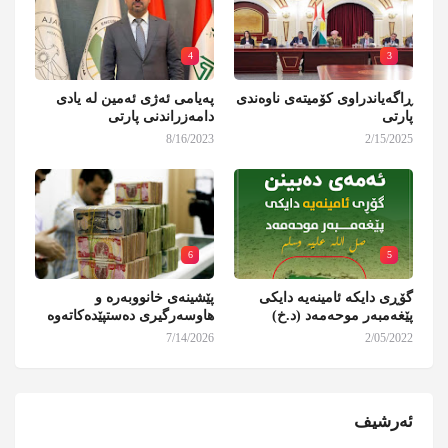
4
3
ڕاگەیاندراوی کۆمیتەی ناوەندی
پەیامی ئەژی ئەمین لە یادی
پارتی
دامەزراندنی پارتی
8/16/2023
2/15/2025
6
5
گۆڕی دایکە ئامینەیە دایکی
پێشینەی خانووبەرە و
پێغەمبەر موحەمەد (د.خ)
هاوسەرگیری دەستپێدەکاتەوە
7/14/2026
2/05/2022
ئەرشیف