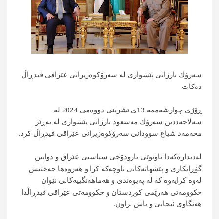
سەرۆك بارزانی پێشوازی لە سەرۆكوەزیرانی عێراقی فیدڕاڵ
دەكات
ڕۆژی چوارشەممە 13ی تشرینی دووەمی 2024 لە
سەلاحەددین سەرۆك مەسعود بارزانی پێشوازی لە بەڕێز
محەمەد شیاع سوودانی سەرۆكوەزیرانی عێراقی فیدڕاڵ كرد.
لەدیدارەكەدا تاوتوێی بارودۆخی سیاسیی عێراق و دوایین
گۆڕانكاری و پێشهاتەكانی ناوچەكە كرا و هەروەها جەختیش
لەوە كرایەوە كە لە پەیوەندی و هەماهەنگییەكانی نێوان
حكوومەتی هەرێمی كوردستان و حكوومەتی عێراقی فیدڕاڵدا
هەنگاوی ئیجابی و باش نراون.