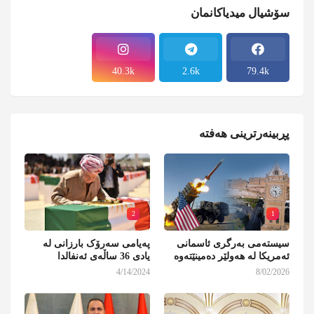
سۆشیال میدیاکانمان
40.3k
2.6k
79.4k
پڕبینەرترینی هەفتە
2
1
سیستەمی بەرگری ئاسمانی
پەیامی سەرۆک بارزانی لە
ئەمریکا لە هەولێر دەمینێتەوە
یادی 36 ساڵەی ئەنفالدا
4/14/2024
8/02/2026