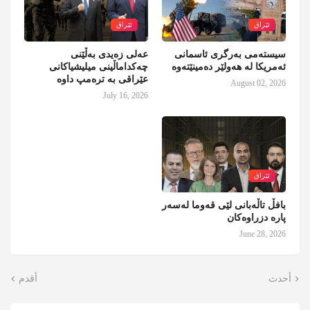
ئێراق
ئێراق
سیستەمی بەرگری ئاسمانی
عەلی زەیدی بەڵێنی
ئەمریکا لە هەولێر دەمینێتەوە
چەکداماڵینی میلیشیاکانی
عێراقی بە ترەمپ داوە
August 02, 2026
July 16, 2026
ئێراق
بافڵ تاڵەبانی لێی قەوما لەسەر
پارە دزراوەکان
June 28, 2026
أحدث
أقدم