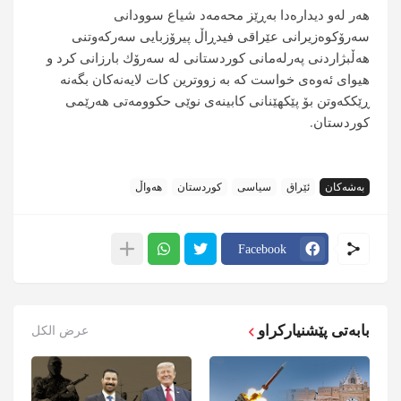
هەر لەو دیدارەدا بەڕێز محەمەد شیاع سوودانی
سەرۆكوەزیرانی عێراقی فیدڕاڵ پیرۆزبایی سەركەوتنی
هەڵبژاردنی پەرلەمانی كوردستانی لە سەرۆك بارزانی كرد و
هیوای ئەوەی خواست كە بە زووترین كات لایەنەكان بگەنە
ڕێككەوتن بۆ پێكهێنانی كابینەی نوێی حكوومەتی هەرێمی
كوردستان
.
بەشەکان
ئێراق
سیاسی
کوردستان
هەواڵ
Facebook
بابەتی پێشنیارکراو
عرض الكل