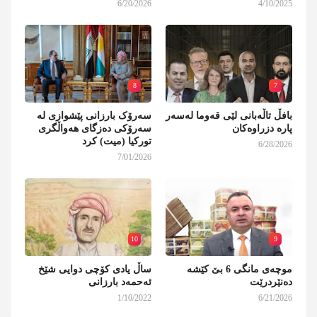
6/20/2026
4/10/2025
8
7
بافڵ تاڵەبانی لێی قەوما لەسەر
سەرۆک بارزانی پێشوازی لە
پارە دزراوەکان
سەرۆکی دەزگای هەواڵگری
تورکیا (میت) کرد
6/28/2026
7/01/2026
10
9
موچەی مانگی 6 بێ کێشە
ساڵ یادی کۆچی دوایی شێخ
دەنێردرێت
ئەحمەد بارزانی
1/10/2022
6/21/2026