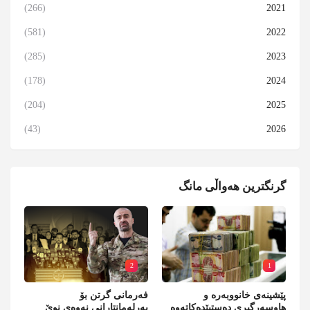
(266)
2021
(581)
2022
(285)
2023
(178)
2024
(204)
2025
(43)
2026
گرنگترین هەواڵی مانگ
2
1
پێشینەی خانووبەرە و
فەرمانی گرتن بۆ
هاوسەرگیری دەستپێدەکاتەوە
پەرلەمانتارانی نەوەی نوێ