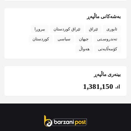
بەشەکانی ماڵپەڕ
ئابوری
ئێراق
ئێراق کوردستان
بیروڕا
تەندروسـتی
جیهان
سیاسی
کوردستان
کۆمەڵایەتی
هەواڵ
بینەری ماڵپەڕ
1,381,150