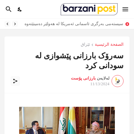
سیستەمی بەرگری ئاسمانی ئەمریکا لە هەولێر دەمینێتەوە
الصفحة الرئيسية
ئێراق
سەرۆک بارزانی پێشوازی لە
سودانی کرد
لەلایەن
بارزانی پۆست
11/13/2024