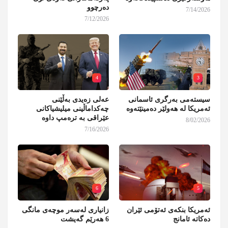
دەرچوو
7/14/2026
7/12/2026
4
3
سیستەمی بەرگری ئاسمانی
عەلی زەیدی بەڵێنی
ئەمریکا لە هەولێر دەمینێتەوە
چەکداماڵینی میلیشیاکانی
عێراقی بە ترەمپ داوە
8/02/2026
7/16/2026
6
5
ئەمریکا بنکەی ئەتۆمی ئێران
زانیاری لەسەر موچەی مانگی
دەکاتە ئامانج
6 هەرێم گەیشت