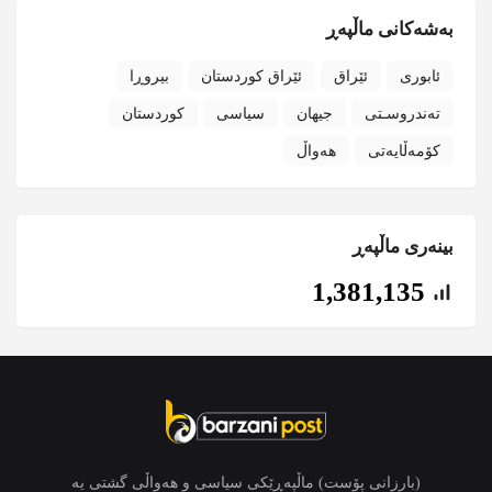
بەشەکانی ماڵپەڕ
ئابوری
ئێراق
ئێراق کوردستان
بیروڕا
تەندروسـتی
جیهان
سیاسی
کوردستان
کۆمەڵایەتی
هەواڵ
بینەری ماڵپەڕ
1,381,135
(بارزانی پۆست) ماڵپەڕێکی سیاسی و هەواڵی گشتی یە