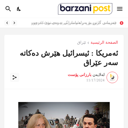
فەرمانی گرتن بۆ پەرلەمانتارانی نەوەی نوێ دەرچوو
الصفحة الرئيسية
ئێراق
ئەمریکا : ئیسرائیل هێرش دەکاتە
سەر عێراق
لەلایەن
بارزانی پۆست
11/17/2024