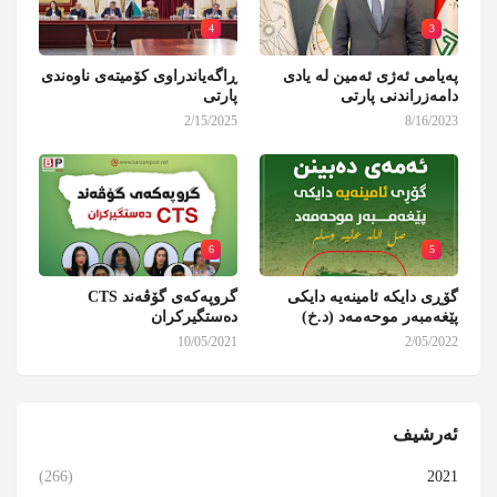
4
3
پەیامی ئەژی ئەمین لە یادی
ڕاگەیاندراوی کۆمیتەی ناوەندی
دامەزراندنی پارتی
پارتی
2/15/2025
8/16/2023
6
5
گۆڕی دایکە ئامینەیە دایکی
گروپەکەی گۆڤەند CTS
پێغەمبەر موحەمەد (د.خ)
دەستگیرکران
10/05/2021
2/05/2022
ئەرشیف
(266)
2021