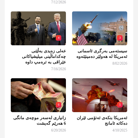
7/12/2026
4
3
سیستەمی بەرگری ئاسمانی
عەلی زەیدی بەڵێنی
ئەمریکا لە هەولێر دەمینێتەوە
چەکداماڵینی میلیشیاکانی
عێراقی بە ترەمپ داوە
8/02/2026
7/16/2026
6
5
ئەمریکا بنکەی ئەتۆمی ئێران
زانیاری لەسەر موچەی مانگی
دەکاتە ئامانج
6 هەرێم گەیشت
6/20/2026
4/10/2025