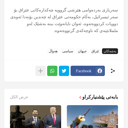
سەرباری بەردەوامی هێرشی گرووپە چەکدارەکانی عێراق بۆ
سەر ئیسرائیل، بەڵام حکومەتی عێراق لە چەندین بۆنەدا ئەوەی
دووپات کردووەتەوە، ئەوان نایانەوێت ببنە بەشێک لەو
ململانێیەی کە ناوچەکەی گرتووەتەوە.
بەشەکان
ئێراق
جیهان
سیاسی
هەواڵ
Facebook
بابەتی پێشنیارکراو
عرض الكل