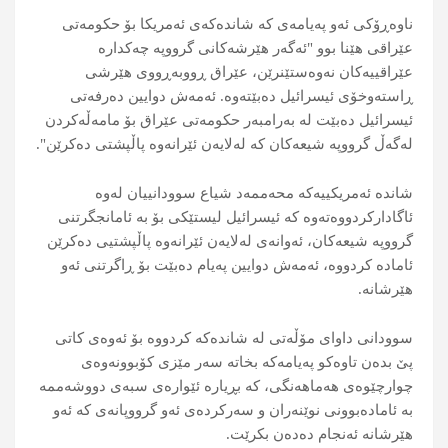
ناوەڕۆکی ئەو پەیامەی کە شاندەکەی ئەمریکا بۆ حکومەتی
عێراقی هێنا بوو "ئەگەر هێرشەکانی گرووپە چەکدارە
عێراقییەکان نەوەستێنرێن، عێراق ڕووبەڕووی هێرشی
ڕاستەوخۆی ئیسرائیل دەبێتەوە. ئەمەش دوایین دەرفەتی
ئیسرائیل دەبێت لە بەرامبەر حکومەتی عێراق بۆ مامەڵەکردن
لەگەڵ گرووپە شیعەکان کە لەلایەن ئێرانەوە پاڵپشتی دەکرێن".
شاندە ئەمریکییەکە محەممەد شیاع سوودانییان لەوە
ئاگادارکردووەتەوە کە ئیسرائیل لیستێکی بۆ بە ئامانجگرتنی
گرووپە شیعەکان، ئەوانەی لەلایەن ئێرانەوە پاڵپشتیی دەکرێن
ئامادە کردووە، ئەمەش دوایین پەیام دەبێت بۆ ڕاگرتنی ئەو
هێرشانە.
سوودانی داوای مۆڵەتی لە شاندەکە کردووە بۆ ئەوەی کاتی
پێ بدەن تاوەکو پەیامەکە بخاتە سەر مێزی کۆبوونەوەی
چوارچێوەی هەماهەنگی، کە بڕیارە ئێوارەی سبەی دووشەممە
بە ئامادەبوونی نوێنەران و سەرکردەی ئەو گرووپانەی کە ئەو
هێرشانە ئەنجام دەدەن بکرێت.