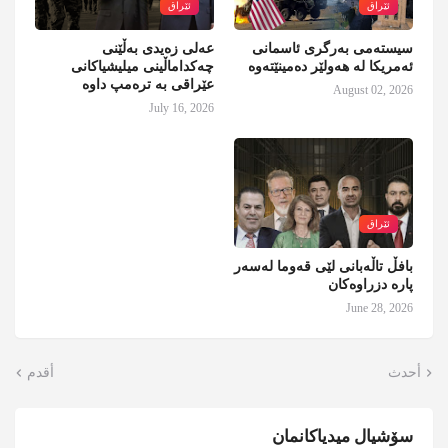
ئێراق
ئێراق
سیستەمی بەرگری ئاسمانی
عەلی زەیدی بەڵێنی
ئەمریکا لە هەولێر دەمینێتەوە
چەکداماڵینی میلیشیاکانی
عێراقی بە ترەمپ داوە
August 02, 2026
July 16, 2026
ئێراق
بافڵ تاڵەبانی لێی قەوما لەسەر
پارە دزراوەکان
June 28, 2026
أحدث
أقدم
سۆشیال میدیاکانمان