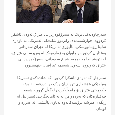
سەرچاوەیەکی نزیک لە سەرۆکوەزیرانی عێراق ئەوەی ئاشکرا
کردووە، چوارشەممەی ڕابردوو شاندێکی ئەمریکی بە یاوەری
ئەلینا ڕۆمانۆوسکی، باڵیۆزی ئەمریکا لە عێراق سەردانی
بەغدایان کردووە و چاویان بە ژمارەیەک لە بەرپرسانی عێراق،
لە نێویشیاندا محەممەد شیاع سوودانی، سەرۆکوەزیرانی
عێراق کەوتووە. شەوی شەممە عێراقیان جێهێشتووە.
سەرچاوەکە ئەوەی ئاشکرا کردووە کە شاندەکەی ئەمریکا
پەیامێکی هۆشداری تووندیان وەک دوا دەرفەت داوەتە
حکومەتی عێراق بۆ مامەڵەکردن لەگەڵ گرووپە شیعە
چەکدارەکان کە بەردەوامن لە بە ئامانجگرتنی ئیسرائیل لە
ڕێگەی هێرشە درۆنییەکانەوە بەناوی پاڵپشتی لە غەززە و
لوبنان