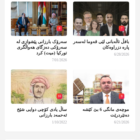
8
7
بافڵ تاڵەبانی لێی قەوما لەسەر
سەرۆک بارزانی پێشوازی لە
پارە دزراوەکان
سەرۆکی دەزگای هەواڵگری
تورکیا (میت) کرد
6/28/2026
7/01/2026
10
9
موچەی مانگی 6 بێ کێشە
ساڵ یادی کۆچی دوایی شێخ
دەنێردرێت
ئەحمەد بارزانی
1/10/2022
6/21/2026