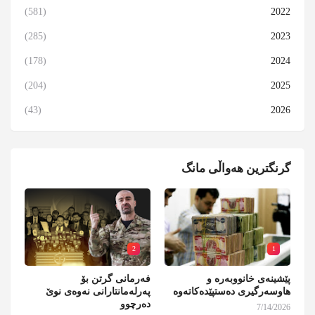
(581)
2022
(285)
2023
(178)
2024
(204)
2025
(43)
2026
گرنگترین هەواڵی مانگ
2
1
پێشینەی خانووبەرە و
فەرمانی گرتن بۆ
هاوسەرگیری دەستپێدەکاتەوە
پەرلەمانتارانی نەوەی نوێ
دەرچوو
7/14/2026