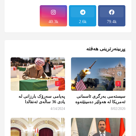
40.3k
2.6k
79.4k
پڕبینەرترینی هەفتە
2
1
سیستەمی بەرگری ئاسمانی
پەیامی سەرۆک بارزانی لە
ئەمریکا لە هەولێر دەمینێتەوە
یادی 36 ساڵەی ئەنفالدا
4/14/2024
8/02/2026