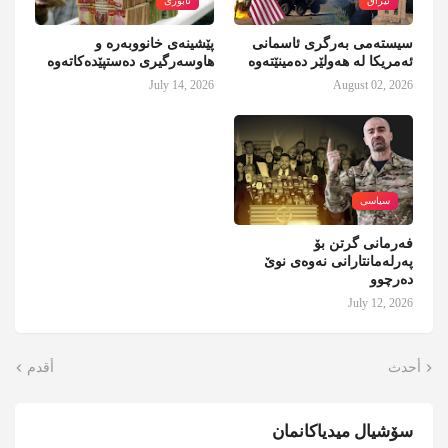
ئێراق
ئابوری
سیستەمی بەرگری ئاسمانی
پێشینەی خانووبەرە و
ئەمریکا لە هەولێر دەمینێتەوە
هاوسەرگیری دەستپێدەکاتەوە
July 14, 2026
August 02, 2026
سیاسی
فەرمانی گرتن بۆ
پەرلەمانتارانی نەوەی نوێ
دەرچوو
July 12, 2026
أحدث
أقدم
سۆشیال میدیاکانمان