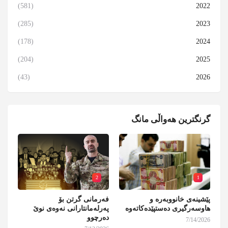
(581)
2022
(285)
2023
(178)
2024
(204)
2025
(43)
2026
گرنگترین هەواڵی مانگ
2
1
پێشینەی خانووبەرە و
فەرمانی گرتن بۆ
هاوسەرگیری دەستپێدەکاتەوە
پەرلەمانتارانی نەوەی نوێ
دەرچوو
7/14/2026