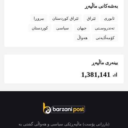
بەشەکانی ماڵپەڕ
ئابوری
ئێراق
ئێراق کوردستان
بیروڕا
تەندروسـتی
جیهان
سیاسی
کوردستان
کۆمەڵایەتی
هەواڵ
بینەری ماڵپەڕ
1,381,141
(بارزانی پۆست) ماڵپەڕێکی سیاسی و هەواڵی گشتی یە