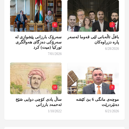
8
7
بافڵ تاڵەبانی لێی قەوما لەسەر
سەرۆک بارزانی پێشوازی لە
پارە دزراوەکان
سەرۆکی دەزگای هەواڵگری
تورکیا (میت) کرد
6/28/2026
7/01/2026
10
9
موچەی مانگی 6 بێ کێشە
ساڵ یادی کۆچی دوایی شێخ
دەنێردرێت
ئەحمەد بارزانی
1/10/2022
6/21/2026