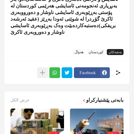
بەبڕیاری ئەنجومەنی ئاسایشی هەرێمی کوردستان لە
پۆستی بەڕێوبەری ئاسایشی ناوشار و دەورووبەری
ئاکرێ گۆڕدرا لە شوێنی ئەودا بەڕێز (عقید ئەرشەد
بریفکی)دەستبەکاردەبێت وەک بەڕێوبەری ئاسایشی
ناوشار و دەوروبەری ئاکرێ
بەشەکان
کوردستان
هەواڵ
Facebook
بابەتی پێشنیارکراو
عرض الكل