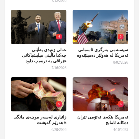
7/12/2026
4
3
سیستەمی بەرگری ئاسمانی
عەلی زەیدی بەڵێنی
ئەمریکا لە هەولێر دەمینێتەوە
چەکداماڵینی میلیشیاکانی
عێراقی بە ترەمپ داوە
8/02/2026
7/16/2026
6
5
ئەمریکا بنکەی ئەتۆمی ئێران
زانیاری لەسەر موچەی مانگی
دەکاتە ئامانج
6 هەرێم گەیشت
6/20/2026
4/10/2025