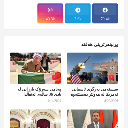
40.3k
2.6k
79.4k
پڕبینەرترینی هەفتە
2
1
سیستەمی بەرگری ئاسمانی
پەیامی سەرۆک بارزانی لە
ئەمریکا لە هەولێر دەمینێتەوە
یادی 36 ساڵەی ئەنفالدا
4/14/2024
8/02/2026