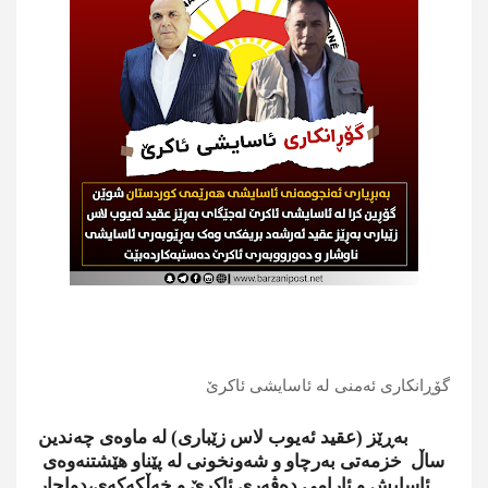
گۆڕانکاری ئەمنی لە ئاسایشی ئاکرێ
بەڕێز (عقید ئەیوب لاس زێباری) لە ماوەی چەندین
ساڵ خزمەتی بەرچاو و شەونخونی لە پێناو هێشتنەوەی
ئاسایش و ئارامی دەڤەری ئاکرێ و خەڵکەکەی،دواجار