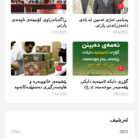
4
3
پەیامی ئەژی ئەمین لە یادی
ڕاگەیاندراوی کۆمیتەی ناوەندی
دامەزراندنی پارتی
پارتی
2/15/2025
8/16/2023
6
5
گۆڕی دایکە ئامینەیە دایکی
پێشینەی خانووبەرە و
پێغەمبەر موحەمەد (د.خ)
هاوسەرگیری دەستپێدەکاتەوە
7/14/2026
2/05/2022
ئەرشیف
(266)
2021