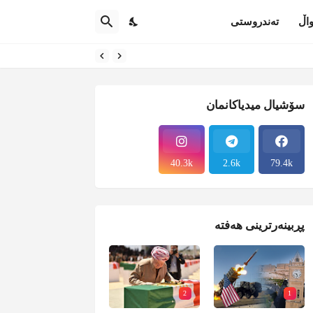
اڵ
تەندروستی
سۆشیال میدیاکانمان
40.3k
2.6k
79.4k
پڕبینەرترینی هەفتە
2
1