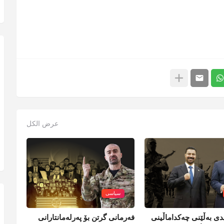
عرض الكل
سیاسی
ی بەڵێنی چەکداماڵینی
فەرمانی گرتن بۆ پەرلەمانتارانی