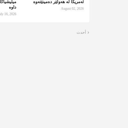
ئەمریکا لە هەولێر دەمینێتەوە
میلیشیاکا
داوە
August 02, 2026
uly 16, 2026
أحدث