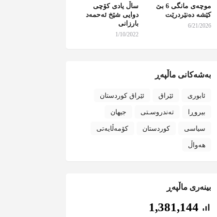
موچەی مانگی 6 بێ
ساڵ یادی کۆچی
کێشە دەنێردرێت
دوایی شێخ ئەحمەد
بارزانی
6/21/2026
1/10/2022
بەشەکانی ماڵپەڕ
ئابوری
ئێراق
ئێراق کوردستان
بیروڕا
تەندروسـتی
جیهان
سیاسی
کوردستان
کۆمەڵایەتی
هەواڵ
بینەری ماڵپەڕ
1,381,144