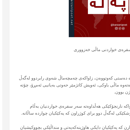
سفرەی خواردنی ماڵی خەزووری
ەوە دەستی كەوتووەن، زاواكەی چەمچەماڵ شەوی رابردوو لەگەڵ
ەوە ماڵی باوكی، ئەویش كاتژمێر حەوتی بەیانیی ئەمڕۆ، چۆتە
ژن بوون.
اكە نارنجۆكێكی هەڵداوەتە سەر سفرەی خواردنیان بەڵام
خوشكێكی لەگەڵ دوو برای كوژراون كە یەكێكیان چواردە ساڵانە.
رن كە یەكێكیان دایكی هاوژینەكەیەتی و منداڵێكی بچووكیشیان