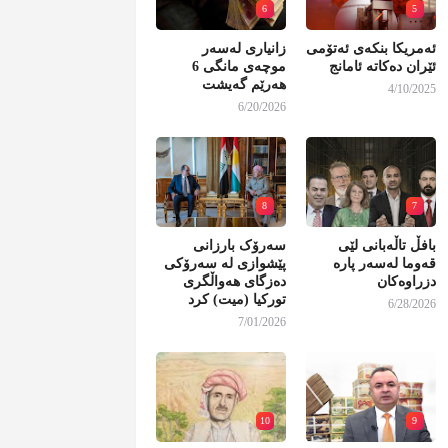
6
5
ئەمریکا بنکەی ئەتۆمی
زانیاری لەسەر
ئێران دەکاتە ئامانج
موچەی مانگی 6
هەرێم گەیشت
4/10/2025
6/20/2026
8
7
بافڵ تاڵەبانی لێی
سەرۆک بارزانی
قەوما لەسەر پارە
پێشوازی لە سەرۆکی
دزراوەکان
دەزگای هەواڵگری
تورکیا (میت) کرد
6/28/2026
7/01/2026
10
9