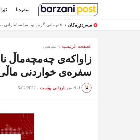
سەرەتا
ئێرا
سەردێڕەکان
فەرمانی گرتن بۆ پەرلەمانتارانی ن
الصفحة الرئيسية
سیاسی
زاواكەی چەمچەماڵ نا
سفرەی خواردنی ماڵی
لەلایەن
بارزانی پۆست
-
5/02/2022