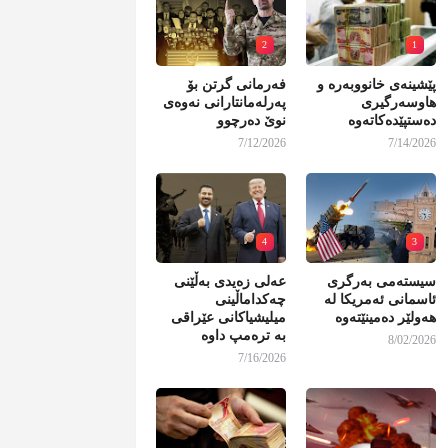
2
1
پێشینەی خانووبەرە و
فەرمانی گرتن بۆ
هاوسەرگیری
پەرلەمانتارانی نەوەی
دەستپێدەکاتەوە
نوێ دەرچوو
7/12/2026
7/14/2026
4
3
سیستەمی بەرگری
عەلی زەیدی بەڵێنی
ئاسمانی ئەمریکا لە
چەکداماڵینی
هەولێر دەمینێتەوە
میلیشیاکانی عێراقی
بە ترەمپ داوە
8/02/2026
7/16/2026