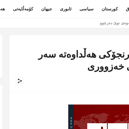
ق
کورستان
سیاسی
ئابوری
جیهان
کۆمەڵایەتی
هەو
ەوەی نوێ دەرچوو
رنجۆكی هەڵداوەتە سەر
 خەزووری