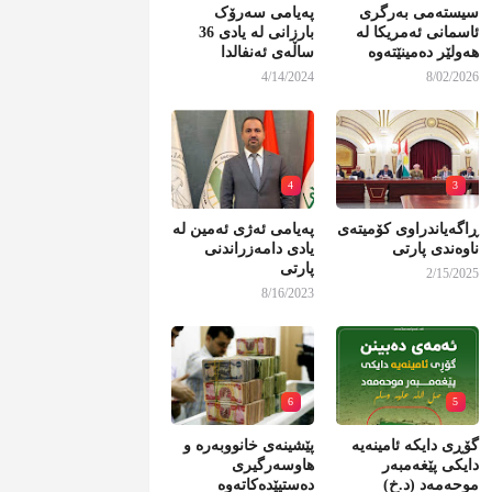
سیستەمی بەرگری
پەیامی سەرۆک
ئاسمانی ئەمریکا لە
بارزانی لە یادی 36
هەولێر دەمینێتەوە
ساڵەی ئەنفالدا
4/14/2024
8/02/2026
4
3
ڕاگەیاندراوی کۆمیتەی
پەیامی ئەژی ئەمین لە
ناوەندی پارتی
یادی دامەزراندنی
پارتی
2/15/2025
8/16/2023
6
5
گۆڕی دایکە ئامینەیە
پێشینەی خانووبەرە و
دایکی پێغەمبەر
هاوسەرگیری
موحەمەد (د.خ)
دەستپێدەکاتەوە