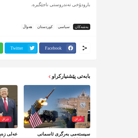
بارودۆخی تەندروستی ناجێگیرە.
بەشەکان
سیاسی
کوردستان
هەواڵ
Twitter
Facebook
بابەتی پێشنیارکراو
ئێراق
ئێراق
سیستەمی بەرگری ئاسمانی
عەلی زەید