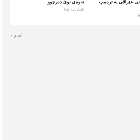
نی عێراقی بە ترەمپ
نەوەی نوێ دەرچوو
July 12, 2026
J
أقدم