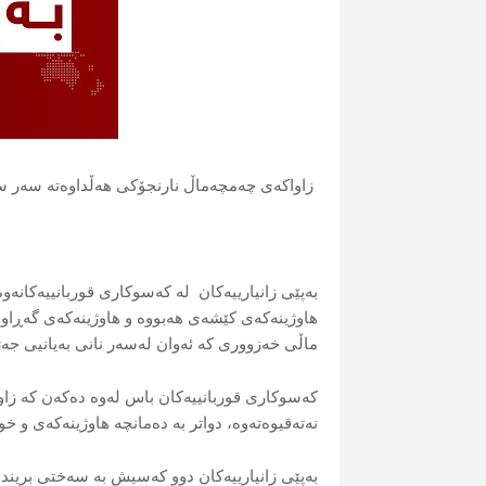
زاواكەی چەمچەماڵ نارنجۆكی هەڵداوەتە سەر 
بەپێی زانیارییەكان لە كەسوكاری قوربانییەكان
هاوژینەكەی كێشەی هەبووە و هاوژینەكەی گەڕاوەت
ماڵی خەزووری كە ئەوان لەسەر نانی بەیانیی جە
كەسوكاری قوربانییەكان باس لەوە دەكەن كە زاو
نەتەقیوەتەوە، دواتر بە دەمانچە هاوژینەكەی و 
بەپێی زانیارییەكان دوو كەسیش بە سەختی بریندا