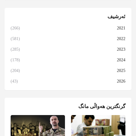
ئەرشیف
(266)
2021
(581)
2022
(285)
2023
(178)
2024
(204)
2025
(43)
2026
گرنگترین هەواڵی مانگ