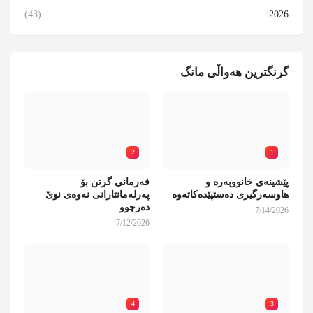
(43)
2026
گرنگترین هەواڵی مانگ
2
1
پێشینەی خانووبەرە و
فەرمانی گرتن بۆ
هاوسەرگیری دەستپێدەکاتەوە
پەرلەمانتارانی نەوەی نوێ
دەرچوو
7/14/2026
7/12/2026
4
3