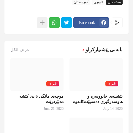
بەشەکان
ئابوری
کوردستان
Facebook
بابەتی پێشنیارکراو
عرض الكل
ئابوری
ئابوری
پێشینەی خانووبەرە و
موچەی مانگی 6 بێ کێشە
هاوسەرگیری دەستپێدەکاتەوە
دەنێردرێت
June 21, 2026
July 14, 2026