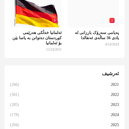
6
5
پەیامی سەرۆک بارزانی لە
ئەلمانیا خەڵکی هەرێمی
یادی 36 ساڵەی ئەنفالدا
کوردستان دەتوانن بە یاسا بێن
بۆ ئەلمانیا
4/14/2024
12/24/2021
ئەرشیف
(266)
2021
(581)
2022
(285)
2023
(178)
2024
(204)
2025