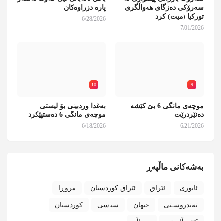
سەرۆکی دەزگای هەواڵگری
پارە دزراوەکان
تورکیا (میت) کرد
6/28/2026
7/01/2026
10
9
موچەی مانگی 6 بێ کێشە
بەغدا وردبینی بۆ لیستی
دەنێردرێت
موچەی مانگی 6 دەستپێکرد
6/18/2026
6/21/2026
بەشەکانی ماڵپەڕ
ئابوری
ئێراق
ئێراق کوردستان
بیروڕا
تەندروسـتی
جیهان
سیاسی
کوردستان