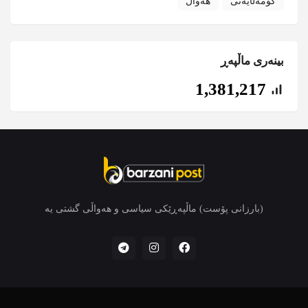
کۆمەڵایەتی
هەواڵ
بینەری ماڵپەڕ
1,381,217
(بارزانی پۆست) ماڵپەڕێکی سیاسی و هەواڵی گشتی یە