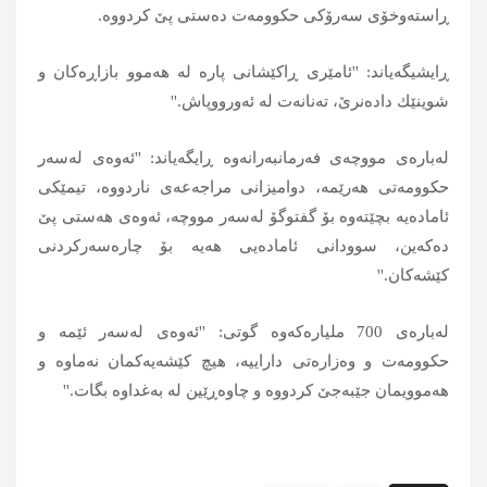
ڕاسته‌وخۆی سه‌رۆكی حكوومه‌ت ده‌ستی پێ كردووه‌.
ڕایشیگه‌یاند: ''ئامێری ڕاكێشانی پاره‌ له‌ هه‌موو بازاڕه‌كان و
شوینێك داده‌نرێ، ته‌نانه‌ت له‌ ئه‌ورووپاش.''
له‌باره‌ی مووچه‌ی فه‌رمانبه‌رانه‌وه‌ ڕایگه‌یاند: ''ئه‌وه‌ی له‌سه‌ر
حكوومه‌تی هه‌رێمه‌، دوامیزانی مراجه‌عه‌ی ناردووه‌، تیمێكی
ئاماده‌یه‌ بچێته‌وه‌ بۆ گفتوگۆ له‌سه‌ر مووچه‌، ئه‌وه‌ی هه‌ستی پێ
ده‌كه‌ین، سوودانی ئاماده‌یی هه‌یه‌ بۆ چاره‌سه‌ركردنی
كێشه‌كان.''
له‌باره‌ی 700 ملیاره‌كه‌وه‌ گوتی: ''ئه‌وه‌ی له‌سه‌ر ئێمه‌ و
حكوومه‌ت و وه‌زاره‌تی داراییه‌،‌ هیچ كێشه‌یه‌كمان نه‌ماوه‌ و
هه‌موویمان جێبه‌جێ كردووه‌ و چاوه‌ڕێین له‌ به‌غداوه‌ بگات.''