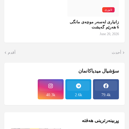
ئابوری
زانیاری لەسەر موچەی مانگی
6 هەرێم گەیشت
June 20, 2026
أحدث
أقدم
سۆشیال میدیاکانمان
40.3k
2.6k
79.4k
پڕبینەرترینی هەفتە