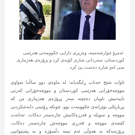
ئه‌مرۆ چوارشه‌ممه‌، وه‌زیری دارایی حكوومه‌تی هه‌رێمی
كوردستان، سه‌ردانی شاری كۆیه‌ی كرد و پرۆژه‌ی هه‌ژماری
منی له‌و شاره‌ ده‌ست پێ كرد.‌
ئاوات شێخ جه‌ناب ڕایگه‌یاند: له‌ ماوه‌ی دوو ساڵدا ته‌واوی
مووچه‌خۆرانی هه‌رێمی كوردستان و مووچه‌خۆرانی كه‌رتی
تایبه‌تیش ناویان ده‌چێته‌ سه‌ر پڕۆژه‌ی هه‌ژماری من كه‌
بڕیارێكی بوێرانه‌ی حكوومه‌ت بوو، چونكه‌ ڕۆتینی دابه‌شكردنی
مووچه‌ و سویله‌ و قه‌رزه‌كانیش چاره‌سه‌ر ده‌كات. ته‌نانه‌ت
كێشه‌ی مووچه‌ و قه‌رزی مووچه‌ش چاره‌سه‌ر دەكات،
پرۆژه‌یه‌كه‌ به‌ هه‌وڵی ئه‌م تیمه‌ دڵسۆزه‌ و به‌ پشتیوانیی