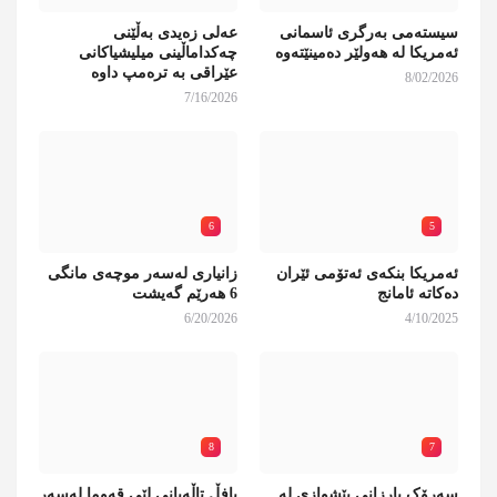
سیستەمی بەرگری ئاسمانی
عەلی زەیدی بەڵێنی
ئەمریکا لە هەولێر دەمینێتەوە
چەکداماڵینی میلیشیاکانی
عێراقی بە ترەمپ داوە
8/02/2026
7/16/2026
6
5
ئەمریکا بنکەی ئەتۆمی ئێران
زانیاری لەسەر موچەی مانگی
دەکاتە ئامانج
6 هەرێم گەیشت
6/20/2026
4/10/2025
8
7
سەرۆک بارزانی پێشوازی لە
بافڵ تاڵەبانی لێی قەوما لەسەر