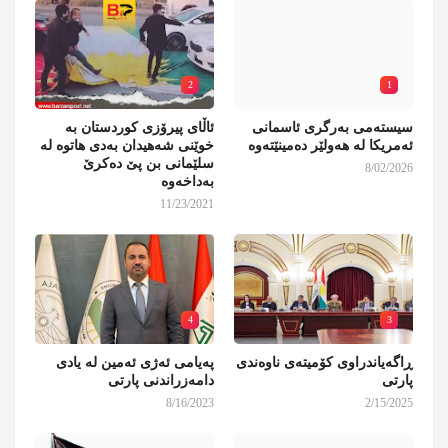
2
1
سیستەمی بەرگری ئاسمانی
ئاڵای پیرۆزی کوردستان بە
ئەمریکا لە هەولێر دەمینێتەوە
خوێنی شەهیدان بەدی هاتوە لە
سلێمانی بن پێ دەکرێ
8/02/2026
بەداخەوە
11/23/2021
4
3
ڕاگەیاندراوی کۆمیتەی ناوەندی
پەیامی ئەژی ئەمین لە یادی
پارتی
دامەزراندنی پارتی
8/16/2023
2/15/2025