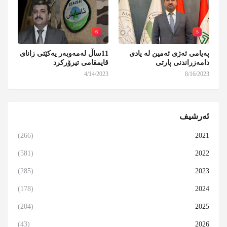
6
5
پەیامی ئەژی ئەمین لە یادی
11ساڵ لەمەوبەر یەکێتی زانای
دامەزراندنی پارتی
قایمقامی تیرۆرکرد
4/14/2023
8/16/2023
ئەرشیف
(266)
2021
(581)
2022
(285)
2023
(178)
2024
(204)
2025
(43)
2026