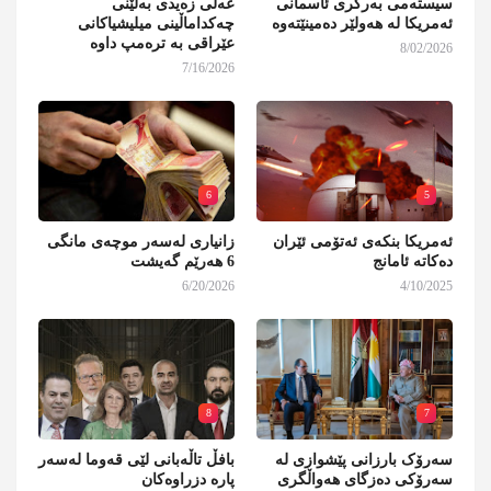
سیستەمی بەرگری ئاسمانی
عەلی زەیدی بەڵێنی
ئەمریکا لە هەولێر دەمینێتەوە
چەکداماڵینی میلیشیاکانی
عێراقی بە ترەمپ داوە
8/02/2026
7/16/2026
6
5
ئەمریکا بنکەی ئەتۆمی ئێران
زانیاری لەسەر موچەی مانگی
دەکاتە ئامانج
6 هەرێم گەیشت
6/20/2026
4/10/2025
8
7
سەرۆک بارزانی پێشوازی لە
بافڵ تاڵەبانی لێی قەوما لەسەر
سەرۆکی دەزگای هەواڵگری
پارە دزراوەکان