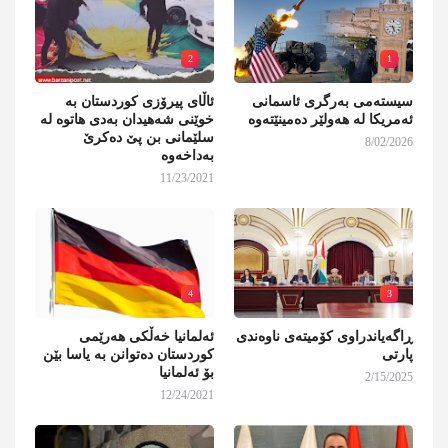
2
1
سیستەمی بەرگری ئاسمانی
ئاڵای پیرۆزی کوردستان بە
ئەمریکا لە هەولێر دەمینێتەوە
خوێنی شەهیدان بەدی هاتوە لە
سلێمانی بن پێ دەکرێ
8/02/2026
بەداخەوە
11/23/2021
4
3
ڕاگەیاندراوی کۆمیتەی ناوەندی
ئەلمانیا خەڵکی هەرێمی
پارتی
کوردستان دەتوانن بە یاسا بێن
بۆ ئەلمانیا
2/15/2025
12/24/2021