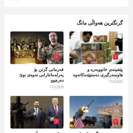
گرنگترین هەواڵی مانگ
2
1
پێشینەی خانووبەرە و
فەرمانی گرتن بۆ
هاوسەرگیری دەستپێدەکاتەوە
پەرلەمانتارانی نەوەی نوێ
دەرچوو
7/14/2026
7/12/2026
4
3