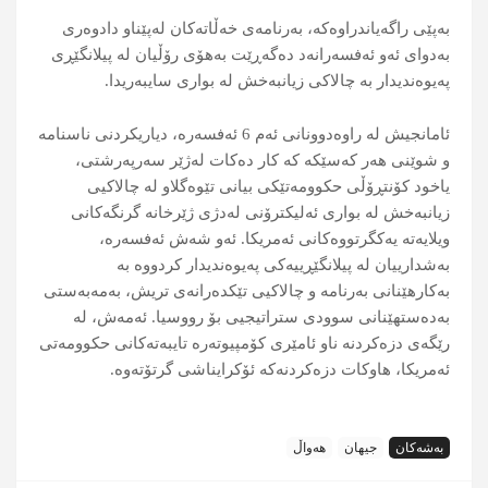
بەپێی راگەیاندراوەکە، بەرنامەی خەڵاتەکان لەپێناو دادوەری
بەدوای ئەو ئەفسەرانەد دەگەڕێت بەهۆی رۆڵیان لە پیلانگێڕی
پەیوەندیدار بە چالاکی زیانبەخش لە بواری سایبەریدا.
ئامانجیش لە راوەدوونانی ئەم 6 ئەفسەرە، دیاریکردنی ناسنامە
و شوێنی هەر کەسێکە کە کار دەکات لەژێر سەرپەرشتی،
یاخود کۆنتڕۆڵی حکوومەتێکی بیانی تێوەگلاو لە چالاکیی
زیانبەخش لە بواری ئەلیکترۆنی لەدژی ژێرخانە گرنگەکانی
ویلایەتە یەکگرتووەکانی ئەمریکا. ئەو شەش ئەفسەرە،
بەشدارییان لە پیلانگێڕییەکی پەیوەندیدار کردووە بە
بەکارهێنانی بەرنامە و چالاکیی تێکدەرانەی تریش، بەمەبەستی
بەدەستهێنانی سوودی ستراتیجیی بۆ رووسیا. ئەمەش، لە
رێگەی دزەکردنە ناو ئامێری کۆمپیوتەرە تایبەتەکانی حکوومەتی
ئەمریکا، هاوکات دزەکردنەکە ئۆکرایناشی گرتۆتەوە.
بەشەکان
جیهان
هەواڵ