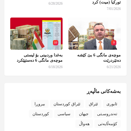
تورکیا (میت) کرد
6/28/2026
7/01/2026
10
9
موچەی مانگی 6 بێ کێشە
بەغدا وردبینی بۆ لیستی
دەنێردرێت
موچەی مانگی 6 دەستپێکرد
6/18/2026
6/21/2026
بەشەکانی ماڵپەڕ
ئابوری
ئێراق
ئێراق کوردستان
بیروڕا
تەندروسـتی
جیهان
سیاسی
کوردستان
کۆمەڵایەتی
هەواڵ