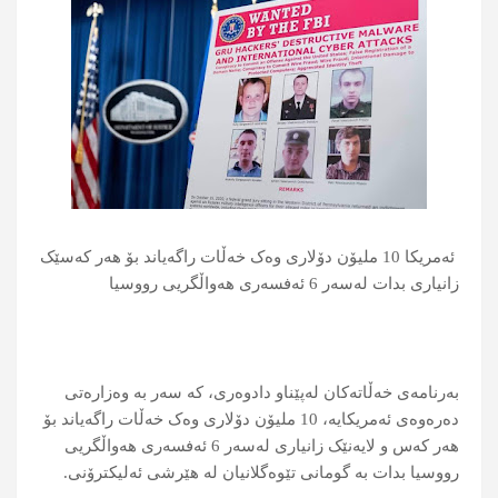
ئەمریکا 10 ملیۆن دۆلاری وەک خەڵات راگەیاند بۆ هەر کەسێک
زانیاری بدات لەسەر 6 ئەفسەری هەواڵگریی رووسیا
بەرنامەی خەڵاتەکان لەپێناو دادوەری، کە سەر بە وەزارەتی
دەرەوەی ئەمریکایە، 10 ملیۆن دۆلاری وەک خەڵات راگەیاند بۆ
هەر کەس و لایەنێک زانیاری لەسەر 6 ئەفسەری هەواڵگریی
رووسیا بدات بە گومانی تێوەگلانیان لە هێرشی ئەلیکترۆنی.