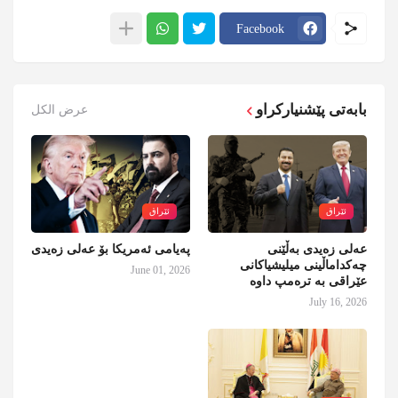
Facebook
بابەتی پێشنیارکراو
عرض الكل
ئێراق
ئێراق
عەلی زەیدی بەڵێنی
پەیامی ئەمریکا بۆ عەلی زەیدی
چەکداماڵینی میلیشیاکانی
June 01, 2026
عێراقی بە ترەمپ داوە
July 16, 2026