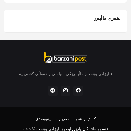
بینەری ماڵپەڕ
(بارزانی پۆست) ماڵپەڕێکی سیاسی و هەواڵی گشتی یە
کەش و هەوا
دەربارە
پەیوەندی
هەموو مافەکان پارێزراوە بۆ بارزانی پۆست © 2023