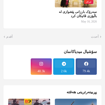
ئێراق
سەرۆک بارزانی پێشوازی لە
باڵیۆزی ڤاتیکان کرد
May 16, 2026
أحدث
أقدم
سۆشیال میدیاکانمان
40.3k
2.6k
79.4k
پڕبینەرترینی هەفتە