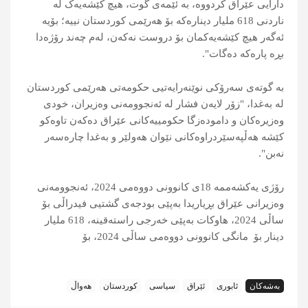
دارایی عێراق کردووە، بە ئێمەی گوت، هیچ کێشەیەک لە
ناردنی 618 ملیار دینارەکە بۆ هەرێمی کوردستان نییە؛ بۆیە
ئەگەر هیچ کێشەیەکمان بۆ دروست نەکەن، لەم چەند رۆژەدا
بڕە پارەکە دەگات".
بە گوتەی سەرۆکی نوێنەرایەتیی حکومەتی هەرێمی کوردستان
لە بەغدا، "زۆر لایەن فشار لە ئەنجوومەنی وەزیران، خودی
وەزیرەکان و دامودەزگا حکومییەکانی عێراق دەکەن تاوەکو
کێشە هەڵپەسێردراوەکانی نێوان هەولێر و بەغدا چارەسەر
نەبن".
رۆژی یەکشەممە 18ی کانوونی دووەمی 2024، ئەنجوومەنی
وەزیرانی عێراق بڕیاریدا بەپێی بودجەی گشتیی فیدراڵی بۆ
ساڵی 2024، هاوکات بەپێی خەرجی راستەقینە، 618 ملیار
دینار بۆ مانگی کانوونی دووەمی ساڵی 2024، بۆ
بەشەکان
ئابوری
ئێراق
سیاسی
کوردستان
هەواڵ