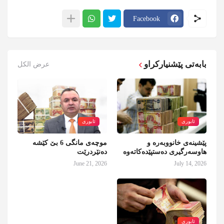
Facebook
بابەتی پێشنیارکراو
عرض الكل
ئابوری
ئابوری
پێشینەی خانووبەرە و
موچەی مانگی 6 بێ کێشە
هاوسەرگیری دەستپێدەکاتەوە
دەنێردرێت
June 21, 2026
July 14, 2026
ئابوری