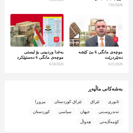
7/01/2026
10
9
موچەی مانگی 6 بێ کێشە
بەغدا وردبینی بۆ لیستی
دەنێردرێت
موچەی مانگی 6 دەستپێکرد
6/18/2026
6/21/2026
بەشەکانی ماڵپەڕ
ئابوری
ئێراق
ئێراق کوردستان
بیروڕا
تەندروسـتی
جیهان
سیاسی
کوردستان
کۆمەڵایەتی
هەواڵ