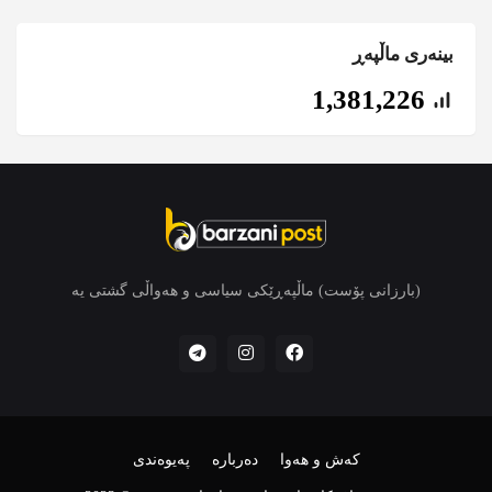
بینەری ماڵپەڕ
1,381,226
(بارزانی پۆست) ماڵپەڕێکی سیاسی و هەواڵی گشتی یە
کەش و هەوا
دەربارە
پەیوەندی