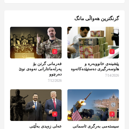
گرنگترین هەواڵی مانگ
2
1
پێشینەی خانووبەرە و
فەرمانی گرتن بۆ
هاوسەرگیری دەستپێدەکاتەوە
پەرلەمانتارانی نەوەی نوێ
دەرچوو
7/14/2026
7/12/2026
4
3
سیستەمی بەرگری ئاسمانی
عەلی زەیدی بەڵێنی