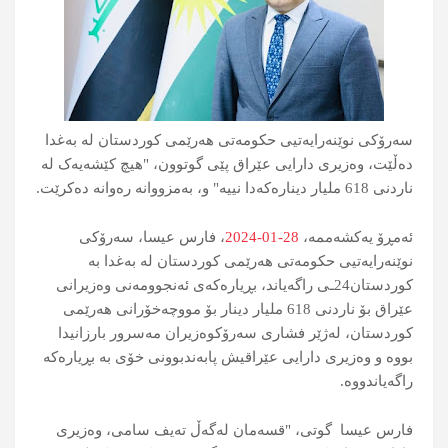
سەرۆکی نوێنەرایەتیی حکومەتی هەرێمی کوردستان لە بەغدا
دەڵێت، وەزیری دارایی عێراق پێی گوتوون، "هیچ کێشەیەک لە
ناردنی 618 ملیار دینارەکەدا نییە" و، بەمزووانە رەوانە دەکرێت.
ئەمڕۆ یەكشەممە،
28-01-2024
، فارس عیسا، سەرۆکی
نوێنەرایەتیی حکومەتی هەرێمی کوردستان لە بەغدا بە
کوردستان24ـی راگەیاند، بڕیارەکەی ئەنجوومەنی وەزیرانی
عێراق بۆ ناردنی 618 ملیار دینار بۆ مووچەخۆرانی هەرێمی
کوردستان، لەژێر فشاری سەرۆکوەزیران مەسرور بارزانیدا
بووە و وەزیری دارایی عێراقیش پابەندبوونی خۆی بە بڕیارەکە
راگەیاندووە.
فارس عیسا گوتی، "قسەمان لەگەڵ تەیف سامی، وەزیری