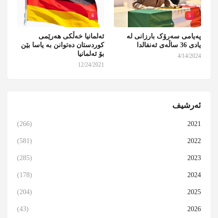
6
5
پەیامی سەرۆک بارزانی لە
ئەلمانیا خەڵکی هەرێمی
یادی 36 ساڵەی ئەنفالدا
کوردستان دەتوانن بە یاسا بێن
بۆ ئەلمانیا
4/14/2024
12/24/2021
ئەرشیف
(266)
2021
(581)
2022
(285)
2023
(178)
2024
(204)
2025
(43)
2026