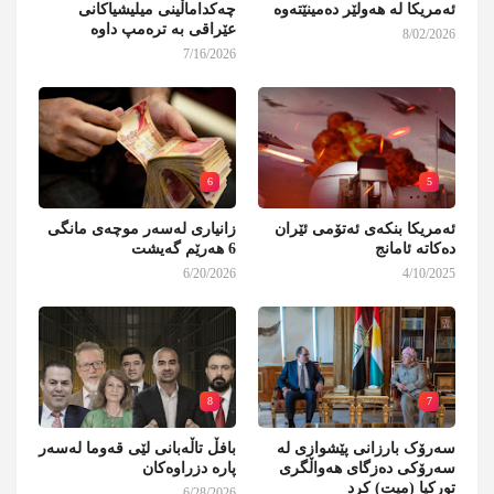
ئەمریکا لە هەولێر دەمینێتەوە
چەکداماڵینی میلیشیاکانی
عێراقی بە ترەمپ داوە
8/02/2026
7/16/2026
6
5
ئەمریکا بنکەی ئەتۆمی ئێران
زانیاری لەسەر موچەی مانگی
دەکاتە ئامانج
6 هەرێم گەیشت
6/20/2026
4/10/2025
8
7
سەرۆک بارزانی پێشوازی لە
بافڵ تاڵەبانی لێی قەوما لەسەر
سەرۆکی دەزگای هەواڵگری
پارە دزراوەکان
تورکیا (میت) کرد
6/28/2026