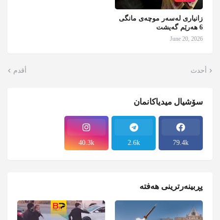
زانیاری لەسەر موچەی مانگی
6 هەرێم گەیشت
June 20, 2026
أحدث
أقدم
سۆشیال میدیاکانمان
40.3k
2.6k
79.4k
پڕبینەرترینی هەفتە