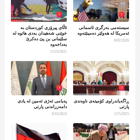
2
1
سیستەمی بەرگری ئاسمانی
ئاڵای پیرۆزی کوردستان بە
ئەمریکا لە هەولێر دەمینێتەوە
خوێنی شەهیدان بەدی هاتوە لە
سلێمانی بن پێ دەکرێ
8/02/2026
بەداخەوە
11/23/2021
4
3
ڕاگەیاندراوی کۆمیتەی ناوەندی
پەیامی ئەژی ئەمین لە یادی
پارتی
دامەزراندنی پارتی
8/16/2023
2/15/2025