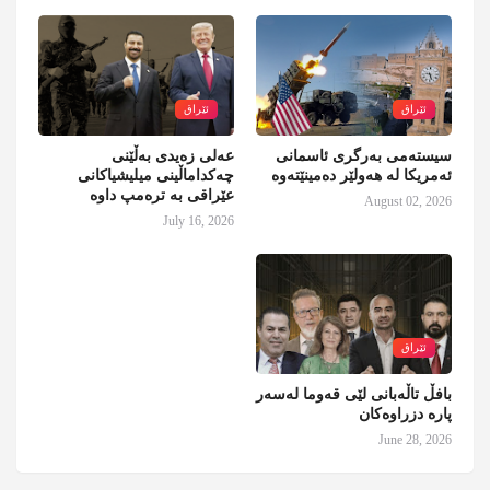
ئێراق
ئێراق
سیستەمی بەرگری ئاسمانی
عەلی زەیدی بەڵێنی
ئەمریکا لە هەولێر دەمینێتەوە
چەکداماڵینی میلیشیاکانی
عێراقی بە ترەمپ داوە
August 02, 2026
July 16, 2026
ئێراق
بافڵ تاڵەبانی لێی قەوما لەسەر
پارە دزراوەکان
June 28, 2026