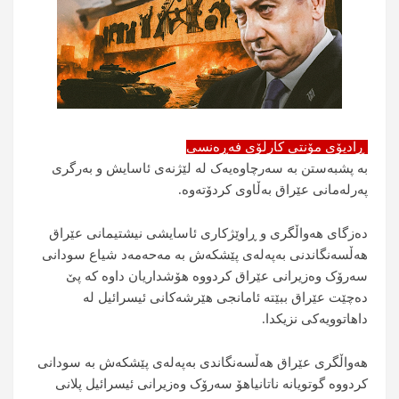
ڕادیۆی مۆنتی کارلۆی فەڕەنسی
بە پشبەستن بە سەرچاوەیەک لە لێژنەی ئاسایش و بەرگری
پەرلەمانی عێراق بەڵاوی کردۆتەوە.
دەزگای هەواڵگری و ڕاوێژکاری ئاسایشی نیشتیمانی عێراق
هەڵسەنگاندنی بەپەلەی پێشکەش بە مەحەمەد شیاع سودانی
سەرۆک وەزیرانی عێراق کردووە هۆشداریان داوە کە پێ
دەچێت عێراق ببێتە ئامانجی هێرشەکانی ئیسرائیل لە
داهاتوویەکی نزیکدا.
هەواڵگری عێراق هەڵسەنگاندی بەپەلەی پێشکەش بە سودانی
کردووە گوتویانە ناتانیاهۆ سەرۆک وەزیرانی ئیسرائیل پلانی