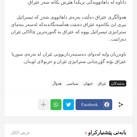
داناوە لە داهاتوویەکی نزیکدا هێرش بکاتە سەر عێراق.
هەواڵگری عێراق دەڵێت بەرەی داهاتووی شەڕ کە ئیسرائیل
بیری لێ بکاتەوە عێراق دەبێت هەڵسەنگاندنەکە لەسەر بنەمای
ستراتیژی ئیسرائیل بووە کە عێراق بە گەورەترین چاڵاکی ئێران
دەزانێت .
باوەڕیان وایە لەدوای دەستبەرداربوونی ئێران لە بەرەی سوریا
عێراق بۆتە گۆڕەپانی ستراتیژی ئێران و حزبولای لوبنان.
بەشەکان
ئێراق
جیهان
سیاسی
هەواڵ
Facebook
بابەتی پێشنیارکراو
عرض الكل