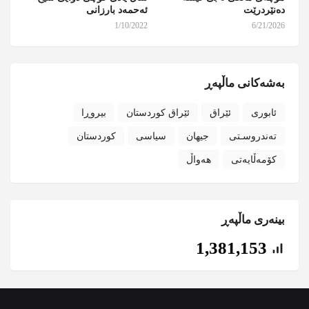
دەنێردرێت
ئەحمەد بارزانی
1/10/2022
6/21/2026
بەشەکانی ماڵپەڕ
ئابوری
ئێراق
ئێراق کوردستان
بیروڕا
تەندروسـتی
جیهان
سیاسی
کوردستان
کۆمەڵایەتی
هەواڵ
بینەری ماڵپەڕ
1,381,153