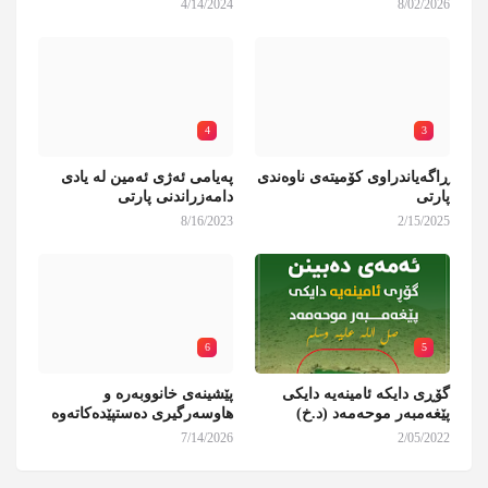
4/14/2024
8/02/2026
4
3
ڕاگەیاندراوی کۆمیتەی ناوەندی
پەیامی ئەژی ئەمین لە یادی
پارتی
دامەزراندنی پارتی
8/16/2023
2/15/2025
6
5
گۆڕی دایکە ئامینەیە دایکی
پێشینەی خانووبەرە و
پێغەمبەر موحەمەد (د.خ)
هاوسەرگیری دەستپێدەکاتەوە
7/14/2026
2/05/2022