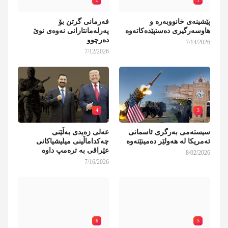
پێشینەی خانووبەرە و
فەرمانی گرتن بۆ
هاوسەرگیری دەستپێدەکاتەوە
پەرلەمانتارانی نەوەی نوێ
دەرچوو
7/14/2026
7/12/2026
4
3
سیستەمی بەرگری ئاسمانی
عەلی زەیدی بەڵێنی
ئەمریکا لە هەولێر دەمینێتەوە
چەکداماڵینی میلیشیاکانی
عێراقی بە ترەمپ داوە
8/02/2026
7/16/2026
6
5