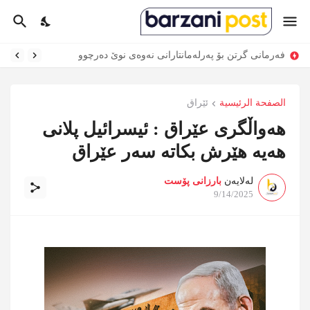
فەرمانی گرتن بۆ پەرلەمانتارانی نەوەی نوێ دەرچوو
الصفحة الرئيسية
ئێراق
هەواڵگری عێراق : ئیسرائیل پلانی
هەیە هێرش بکاتە سەر عێراق
لەلایەن
بارزانی پۆست
9/14/2025