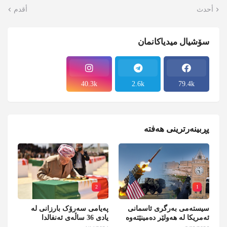
أحدث
أقدم
سۆشیال میدیاکانمان
40.3k
2.6k
79.4k
پڕبینەرترینی هەفتە
2
1
سیستەمی بەرگری ئاسمانی
پەیامی سەرۆک بارزانی لە
ئەمریکا لە هەولێر دەمینێتەوە
یادی 36 ساڵەی ئەنفالدا