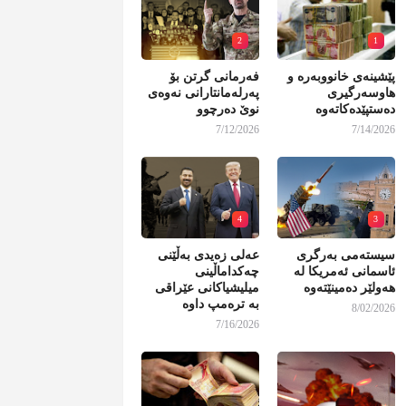
2
1
پێشینەی خانووبەرە و
فەرمانی گرتن بۆ
هاوسەرگیری
پەرلەمانتارانی نەوەی
دەستپێدەکاتەوە
نوێ دەرچوو
7/12/2026
7/14/2026
4
3
سیستەمی بەرگری
عەلی زەیدی بەڵێنی
ئاسمانی ئەمریکا لە
چەکداماڵینی
هەولێر دەمینێتەوە
میلیشیاکانی عێراقی
بە ترەمپ داوە
8/02/2026
7/16/2026