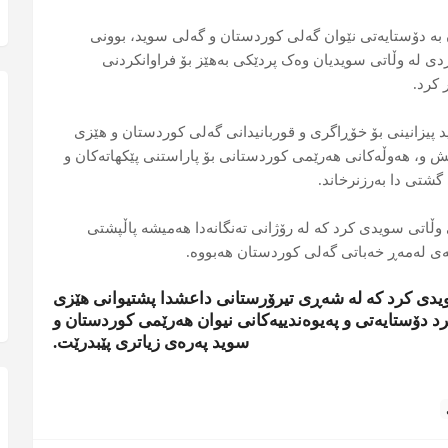
ن بە دۆستایەتی نێوان گەلی کوردستان و گەلی سوید، بوونی
ی لە وڵاتی سویدیان وەک پردێکی بەهێز بۆ فراوانکردنی
 کرد.
 پیزانینی بۆ خۆڕاگری و قوربانیدانی گەلی کوردستان و هێزی
ش و، هەوڵەکانی هەرێمی کوردستانی بۆ پاراستنی پێکهاتەکان و
گشتی دا بەرزنرخاند.
وڵاتی سویدی کرد کە لە رۆژانی تەنگانەدا هەمیشە پاڵپشتی
ی لەمەڕ خەباتی گەلی کوردستان هەبووە.
ی کرد کە لە شەڕی تیرۆرستانی داعشدا پشتیوانی هێزی
 دۆستایەتی و پەیوەندییەکانی نیوان هەرێمی کوردستان و
سوید پەرەی زیاتری پێبدرێت.