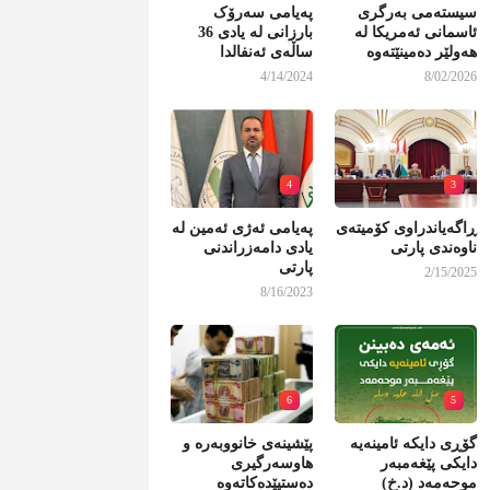
سیستەمی بەرگری
پەیامی سەرۆک
ئاسمانی ئەمریکا لە
بارزانی لە یادی 36
هەولێر دەمینێتەوە
ساڵەی ئەنفالدا
4/14/2024
8/02/2026
4
3
ڕاگەیاندراوی کۆمیتەی
پەیامی ئەژی ئەمین لە
ناوەندی پارتی
یادی دامەزراندنی
پارتی
2/15/2025
8/16/2023
6
5
گۆڕی دایکە ئامینەیە
پێشینەی خانووبەرە و
دایکی پێغەمبەر
هاوسەرگیری
موحەمەد (د.خ)
دەستپێدەکاتەوە