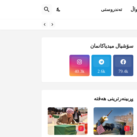
اڵ
تەندروستی
سۆشیال میدیاکانمان
40.3k
2.6k
79.4k
پڕبینەرترینی هەفتە
2
1