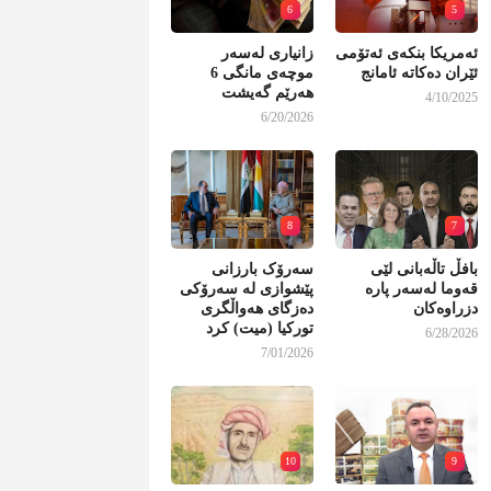
6
5
ئەمریکا بنکەی ئەتۆمی
زانیاری لەسەر
ئێران دەکاتە ئامانج
موچەی مانگی 6
هەرێم گەیشت
4/10/2025
6/20/2026
8
7
بافڵ تاڵەبانی لێی
سەرۆک بارزانی
قەوما لەسەر پارە
پێشوازی لە سەرۆکی
دزراوەکان
دەزگای هەواڵگری
تورکیا (میت) کرد
6/28/2026
7/01/2026
10
9