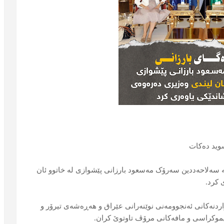
وید دەکات
ی سێشەممە ٢٣ـی تشرینی دووەمی ٢٠٢١ لە سەلاحەددین سەرۆک مەسعود بارزانی پێشوازی لە خاتوو ئان
 کرد.
اردنەکانی ئەنجوومەنی نوێنەرانی عێراق و هەڕەشەی تیرۆر و
دیموکراسی و مافەکانی مرۆڤ تاوتوێ کران.