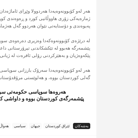
هەر لەو کۆبوونەوەیەدا هەردوولا وێڕای ئاماژەدا
ژمارەیەکی زۆری هاووڵاتیی کورد و ڕەوەندی کورد
پەیوەندی و دۆستایەتی نێوان هەردوو گەل هەژمار
لە درێژەی کۆبوونەوەکەدا وەزیری دەرەوەی سوید
پێشمەرگە هەبوو لە تێکشکاندنی تیرۆرستانی داع
پێکەوەژیان و بەهێزکردنی رۆلی ئافرەت لە ژیانی 
هەر لەو کۆبوونەوەیەدا سەرۆک بارزانی سوپاسی 
گەلی کوردستان بووە، و هەلوێستی مرۆڤدۆستانە
هەروەها سوپاسی حکومەتی سوید
پێشمەرگەی کوردستان بووە و داواشی کرد
بەشەکان
ئێراق کوردستان
جیهان
سیاسی
هەواڵ