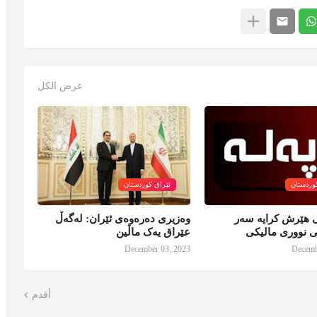
عرض الكل
وردستان
ئێراق کوردستان
ی هێرش كرایە سەر
وەزیری دەرەوەی ئێران: لەگەڵ
ی نووری مالیكی
عێراق یەک ماڵین
December 03, 2023
Decemb
أقدم