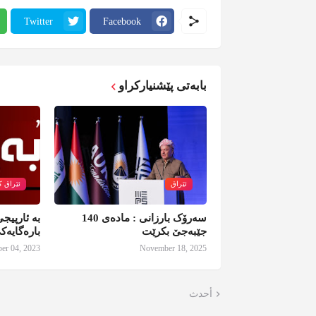
Twitter
Facebook
بابەتی پێشنیارکراو
ئێراق
ئێراق ک
سەرۆک بارزانی : مادەی 140
بە ئارپیج
جێبەجێ بکرێت
بارەگایەك
er 04, 2023
November 18, 2025
أحدث