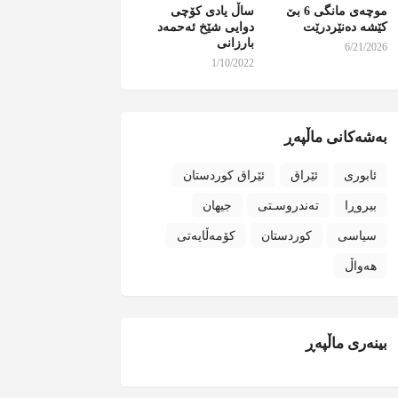
موچەی مانگی 6 بێ
ساڵ یادی کۆچی
کێشە دەنێردرێت
دوایی شێخ ئەحمەد
بارزانی
6/21/2026
1/10/2022
بەشەکانی ماڵپەڕ
ئابوری
ئێراق
ئێراق کوردستان
بیروڕا
تەندروسـتی
جیهان
سیاسی
کوردستان
کۆمەڵایەتی
هەواڵ
بینەری ماڵپەڕ