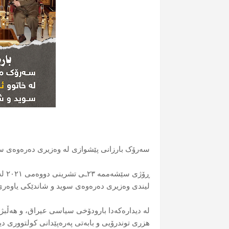
سەرۆک بارزانی پێشوازی لە وەزیری دەرەوەی س
ڕۆژ
لیندی وەزیری دەرەوەی سوید و شاندێکی یاوەری
لە دیدارەکەدا بارودۆخی سیاسی عیراق، و هەڵبژ
هزری توندرۆیی و بابەتی پەرەپێدانی کولتووری 