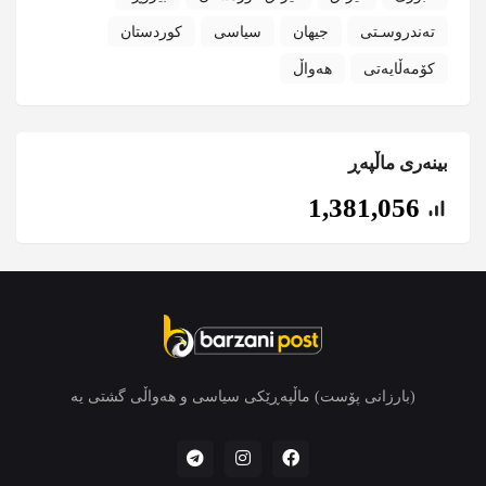
تەندروسـتی
جیهان
سیاسی
کوردستان
کۆمەڵایەتی
هەواڵ
بینەری ماڵپەڕ
1,381,056
(بارزانی پۆست) ماڵپەڕێکی سیاسی و هەواڵی گشتی یە