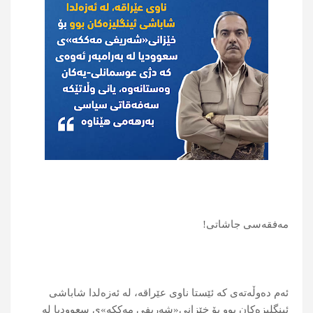
مەفقەسی جاشاتی!
ئەم دەوڵەتەی کە ئێستا ناوی عێراقە، لە ئەزەلدا شاباشی
ئینگلیزەکان بوو بۆ خێزانی«شەریفی مەککە»ی سعوودیا لە