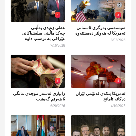
4
3
سیستەمی بەرگری ئاسمانی
عەلی زەیدی بەڵێنی
ئەمریکا لە هەولێر دەمینێتەوە
چەکداماڵینی میلیشیاکانی
عێراقی بە ترەمپ داوە
8/02/2026
7/16/2026
6
5
ئەمریکا بنکەی ئەتۆمی ئێران
زانیاری لەسەر موچەی مانگی
دەکاتە ئامانج
6 هەرێم گەیشت
6/20/2026
4/10/2025