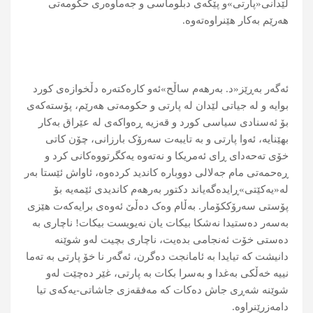
لێدانی«پارتی»و پێگەی دبلوماسی و جەماوەری حکومەتی
ھەرێم بەکار ھێنراوەتەوە.
ئەگەر بەڕێز«د. بەرھەم ساڵح»ئەو کارەکتەرە دڵخوازەی کورد
بوایە و لە جیاتی لێدان لە پارتی و حکومەتی ھەرێم، پۆستەکەی
بۆ ئەسنادی سیاسی کورد و قەزیە ڕەواکەی لە عێراق بەکار
بھێنایە، ئەوا پارتی و بە تایبەت سەرۆک بارزانی، چۆن کاتی
خۆی تەحەدای ڕای ئەمریکا و نەتەوە یەکگرتووەکانی کرد و
ڕەحمەتی مام جەلالی دووبارە کاندید کردەوە، ئاواش ئێستا بەر
لە«یەکێتی»ڕایدەگەیاند دکتور بەرھەم کاندیدی ئێمەیە بۆ
پۆستی سەرۆککۆمار. بەڵام وەک دەڵێ ئەوەی برایەکەت ھێزی
بەسەر دەستیدا نەشکا بیکات یان نەیویست بیکات! ناچاری بە
دەستی خۆت ئەنجامی بدەیت، ناچاری بچیت لەو شوێنە
دانیشت کە تیایدا بە ئامانجت دەگرن، ئەگەر نا خۆ پارتی بە تەما
نییە خەڵکی بەغدا و بەسرا بکات بە پارتی، غێر دەچێت لەو
شوێنە شەڕی جاش دەکات کە مەفقەزی جاشاتی-یەکەی تیا
دامەزرێنراوە.