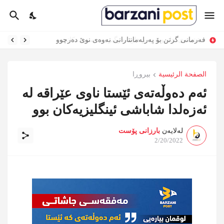
فەرمانی گرتن بۆ پەرلەمانتارانی نەوەی نوێ دەرچوو
الصفحة الرئيسية
بیروڕا
ئەم دەوڵەتەی ئێستا ناوی عێراقە لە
ئەزەلدا شاباشی ئینگلیزیەکان بوو
لەلایەن
بارزانی پۆست
2/20/2022