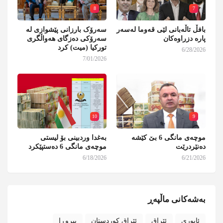
8
7
بافڵ تاڵەبانی لێی قەوما لەسەر
سەرۆک بارزانی پێشوازی لە
پارە دزراوەکان
سەرۆکی دەزگای هەواڵگری
تورکیا (میت) کرد
6/28/2026
7/01/2026
10
9
موچەی مانگی 6 بێ کێشە
بەغدا وردبینی بۆ لیستی
دەنێردرێت
موچەی مانگی 6 دەستپێکرد
6/18/2026
6/21/2026
بەشەکانی ماڵپەڕ
ئابوری
ئێراق
ئێراق کوردستان
بیروڕا