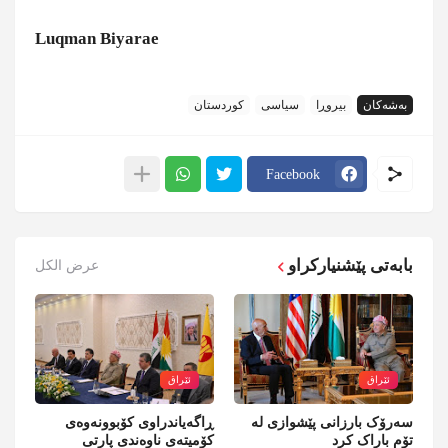
Luqman Biyarae
بەشەکان
بیروڕا
سیاسی
کوردستان
Facebook
بابەتی پێشنیارکراو
عرض الكل
ئێراق
ئێراق
سەرۆک بارزانی پێشوازی لە
ڕاگەیاندراوی کۆبوونەوەی
تۆم باراک کرد
کۆمیتەی ناوەندی پارتی