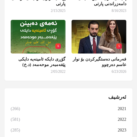
دامەزراندنی پارتی
پارتی
2/15/2025
8/16/2023
6
5
فەرمانی دەستگیرکردن بۆ نوار
گۆڕی دایکە ئامینەیە دایکی
عاسم دەرچوو
پێغەمبەر موحەمەد (د.خ)
2/05/2022
6/23/2026
ئەرشیف
(266)
2021
(581)
2022
(285)
2023