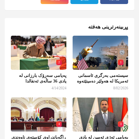
پڕبینەرترینی هەفتە
2
1
سیستەمی بەرگری ئاسمانی
پەیامی سەرۆک بارزانی لە
ئەمریکا لە هەولێر دەمینێتەوە
یادی 36 ساڵەی ئەنفالدا
4/14/2024
8/02/2026
4
3
پەیامی ئەژی ئەمین لە یادی
ڕاگەیاندراوی کۆمیتەی ناوەندی