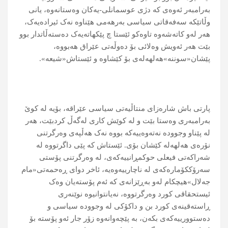
بەرامبەر ئەوەی کە دژی عوسمانلی-یەکان وەستانەوە، یانی
وڵاتێکە سەفەقاتی سیاسی بەرھەمی ھێناوە نەک ئیرادەیەک،
ھەر لەو کاتەشەوە تاوەکو ئێستا چ پێکھاتەیەک دەستەڵاتدار بوو
بێت ھەر ئەویش وەلائی بۆ دەوڵەتی عێراق ھەبووە،
پێشان«سوننە»ھەلھەلەی بۆ کێشاوە و ئێستاش«شیعە».
پارتی باش شارەزای منتاڵیەتی سیاسی عێراقە، بۆیە لە کوێ
بەرامبەری وەستا بێت و لە کوێش کاری لەگەڵ کردبێت، ھەر
لە پێناو وجوودە نەتەوەییەکە بووە نەک ھەڵپەی وەرگرتنی
نۆرەی ھەلھەلە کێشان بۆی. ئێستاش کە پێی داگرتووە لە
شەراکەتی فیعلی حوکمڕانییەکەی، لە وەرگرتنی پۆستی
سەرۆککۆمارەکەی لە ناچارییەوەیە، ئاخر دوای ڕەحمەتی«مام
جەلال»ھیچکام لەو بەڕێزانەی کە ئەم پۆستەیان وەک
ئیستحقاقی کورد وەرگرتووە، نەیانتوانیوە نوێنەری
ڕاستەقینەی کورد بن و داکۆکی لە وجوودە سیاسی و
دەستوورییەکەی بکەن، بە پێچەوانەوە زۆر جار ئەو پۆستە بۆ