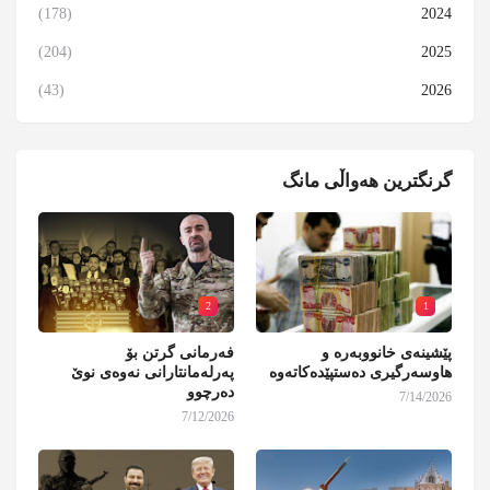
(178)
2024
(204)
2025
(43)
2026
گرنگترین هەواڵی مانگ
2
1
پێشینەی خانووبەرە و
فەرمانی گرتن بۆ
هاوسەرگیری دەستپێدەکاتەوە
پەرلەمانتارانی نەوەی نوێ
دەرچوو
7/14/2026
7/12/2026