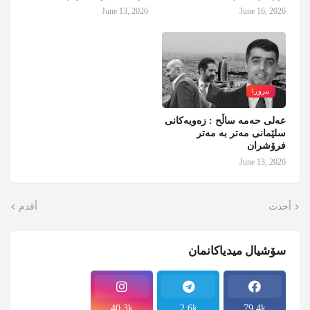
June 13, 2026
June 16, 2026
بیروڕا
عەلی حەمە ساڵح : زەویەکانی
سلێمانی مەتر بە مەتر
فرۆشران
June 13, 2026
أحدث
أقدم
سۆشیال میدیاکانمان
40.3k
2.6k
79.4k