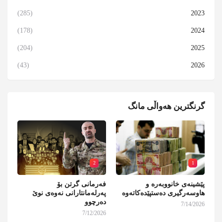
(285)
2023
(178)
2024
(204)
2025
(43)
2026
گرنگترین هەواڵی مانگ
2
1
پێشینەی خانووبەرە و
فەرمانی گرتن بۆ
هاوسەرگیری دەستپێدەکاتەوە
پەرلەمانتارانی نەوەی نوێ
دەرچوو
7/14/2026
7/12/2026