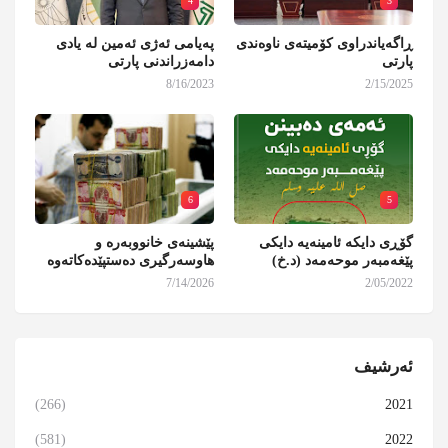
4
3
ڕاگەیاندراوی کۆمیتەی ناوەندی
پەیامی ئەژی ئەمین لە یادی
پارتی
دامەزراندنی پارتی
8/16/2023
2/15/2025
6
5
گۆڕی دایکە ئامینەیە دایکی
پێشینەی خانووبەرە و
پێغەمبەر موحەمەد (د.خ)
هاوسەرگیری دەستپێدەکاتەوە
7/14/2026
2/05/2022
ئەرشیف
(266)
2021
(581)
2022