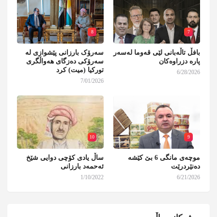
8
7
بافڵ تاڵەبانی لێی قەوما لەسەر
سەرۆک بارزانی پێشوازی لە
پارە دزراوەکان
سەرۆکی دەزگای هەواڵگری
تورکیا (میت) کرد
6/28/2026
7/01/2026
10
9
موچەی مانگی 6 بێ کێشە
ساڵ یادی کۆچی دوایی شێخ
دەنێردرێت
ئەحمەد بارزانی
1/10/2022
6/21/2026