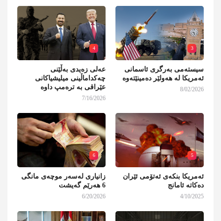
4
3
سیستەمی بەرگری ئاسمانی
عەلی زەیدی بەڵێنی
ئەمریکا لە هەولێر دەمینێتەوە
چەکداماڵینی میلیشیاکانی
عێراقی بە ترەمپ داوە
8/02/2026
7/16/2026
6
5
ئەمریکا بنکەی ئەتۆمی ئێران
زانیاری لەسەر موچەی مانگی
دەکاتە ئامانج
6 هەرێم گەیشت
6/20/2026
4/10/2025