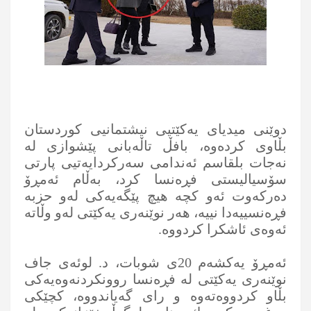
دوێنی‌ میدیای‌ یه‌كێتیی‌ نیشتمانیی‌ كوردستان
بڵاوی‌ كرده‌وه‌، بافڵ تاڵه‌بانی‌ پێشوازی‌ له‌
نه‌جات بلقاسم ئه‌ندامی‌ سه‌ركردایه‌تیی‌ پارتی‌
سۆسیالیستی‌ فڕه‌نسا كرد، به‌ڵام ئه‌مڕۆ
ده‌ركه‌وت ئه‌و كچه‌ هیچ پێگه‌یه‌كی‌ له‌و حزبه‌
فڕه‌نسییه‌دا نییه‌، هه‌ر نوێنه‌ری‌ یه‌كێتی‌ له‌و وڵاته‌
ئه‌وه‌ی‌ ئاشكرا كردووه‌.
ئه‌مڕۆ یه‌كشه‌م 20ی‌ شوبات، د. لوئه‌ی‌ جاف
نوێنه‌ری‌ یه‌كێتی‌ له‌ فڕه‌نسا روونكردنه‌وه‌یه‌كی‌
بڵاو كردووه‌ته‌وه‌ و رای‌ گه‌یاندووه‌، كچێكی