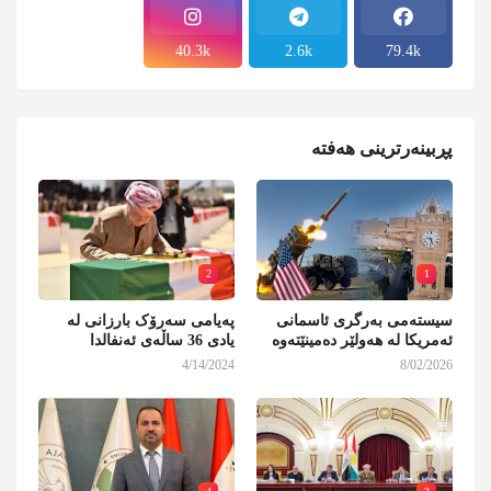
40.3k
2.6k
79.4k
پڕبینەرترینی هەفتە
2
1
سیستەمی بەرگری ئاسمانی
پەیامی سەرۆک بارزانی لە
ئەمریکا لە هەولێر دەمینێتەوە
یادی 36 ساڵەی ئەنفالدا
4/14/2024
8/02/2026