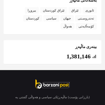
بەشەکانی ماڵپەڕ
ئابوری
ئێراق
ئێراق کوردستان
بیروڕا
تەندروسـتی
جیهان
سیاسی
کوردستان
کۆمەڵایەتی
هەواڵ
بینەری ماڵپەڕ
1,381,146
(بارزانی پۆست) ماڵپەڕێکی سیاسی و هەواڵی گشتی یە