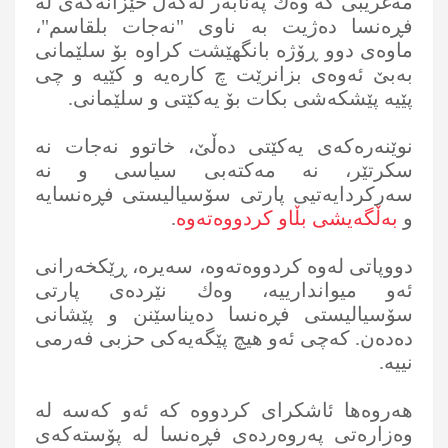
مه‌غریبی كه‌ وه‌ك په‌نابه‌ر له‌گه‌ڵ خێزانه‌كه‌ی له‌
فڕه‌نسا ده‌ژیت به‌ ناوی "نه‌جات بلقاسم"،
ماوه‌ی دوو ڕۆژه‌ بانگهێشت كراوه‌ بۆ سلێمانی
به‌بێ ئه‌وه‌ی بزانرێت چ كاره‌یه‌ و كێیه‌ و چی
پێیه‌ پێشكه‌شی بكات بۆ یه‌كێتی و سلێمانی.
نوێنه‌ره‌كه‌ی‌ یه‌كێتی‌ ده‌ڵێ‌، خاتوو نه‌جات نه‌
سكرتێر، نه‌ مه‌كته‌بی سیاسی و نه‌
سه‌ركردایه‌تیی پارتی سۆسیالیستی فڕه‌نسایه‌
و
به‌ڵگه‌یشی‌ بڵاو كردووه‌ته‌وه‌
.
دووپاتی‌ له‌وه‌ كردووه‌ته‌وه‌، سه‌یره‌، ڕێكخه‌رانی
ئه‌و میواندارییه‌، وه‌ك نێرده‌ی پارتی
سۆسیالیستی فڕه‌نسا ده‌یناسێنن و پێشانی
ده‌ده‌ن. كه‌چی ئه‌و هیچ پێگه‌یه‌كی حزبی فه‌رمی
نییه‌.
هه‌روه‌ها ئاشكرای‌ كردووه‌ كه‌ ئه‌و كه‌سه‌ له‌
وه‌زاره‌تی په‌روه‌رده‌ی فڕه‌نسا له‌ پۆسته‌كه‌ی