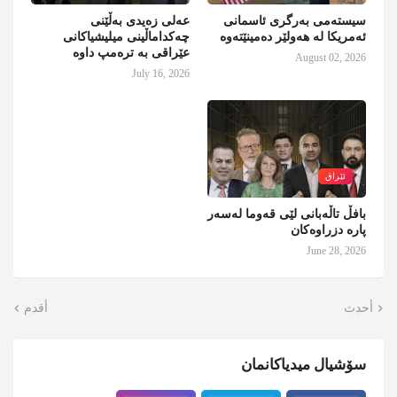
سیستەمی بەرگری ئاسمانی
عەلی زەیدی بەڵێنی
ئەمریکا لە هەولێر دەمینێتەوە
چەکداماڵینی میلیشیاکانی
عێراقی بە ترەمپ داوە
August 02, 2026
July 16, 2026
ئێراق
بافڵ تاڵەبانی لێی قەوما لەسەر
پارە دزراوەکان
June 28, 2026
أحدث
أقدم
سۆشیال میدیاکانمان