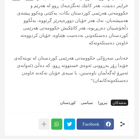
خراپتر دەبێت، ‌هه‌ر كاتێك ته‌نگژه‌یه‌ك ڕوو له‌ هه‌رێم و
حكوومه‌تی هه‌رێمی كوردستان بكات، یه‌كێتی وه‌كوو پیشه‌ی
هه‌میشه‌یان، نەك هەر خۆیان دووره‌په‌رێز گرتووه‌، به‌ڵكوو
دڵخۆشییان ده‌ربڕیوه،‌ هه‌ر كاتێكیش حكوومه‌تی هه‌رێمی
كوردستان ده‌ستكه‌وتی به‌ده‌ست هێناوه‌، خۆیان كردووەته‌
خاوه‌ن ده‌ستكه‌وته‌كه
جه‌نابی سه‌رۆكی حكوومه‌تی هه‌رێمی كوردستان له‌ تویته‌كه‌ی
خۆیدا زۆر به‌ڕوونی ئه‌وه‌ی خستووته‌ ڕوو، كه‌ ده‌ڵێ (ئه‌وانه‌ی
ئه‌مڕۆ له‌گه‌ڵمان ناوه‌ستن، با سبه‌ی خۆیان نه‌كه‌نه‌ خاوه‌ن
ده‌ستكه‌وته‌كانمان)“
بەشەکان
بیروڕا
سیاسی
کوردستان
Facebook