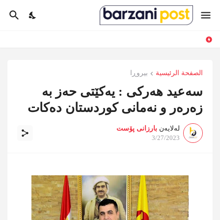
الصفحة الرئيسية
بیروڕا
سەعید هەرکی : یەکێتی حەز بە
زەرەر و نەمانی کوردستان دەکات
لەلایەن
بارزانی پۆست
3/27/2023