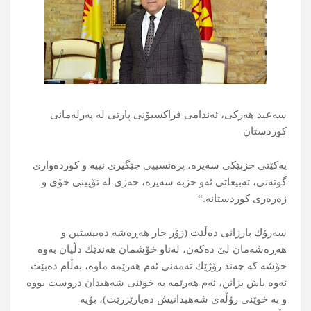
سەعید هەركی، ئەندامی فراكسیۆنی پارتی لە پەرلەمانی
كوردستان
یەكێتی حزبێكی سەیرە، پرەنسیپی جێگیری نییە و كوردەواری
گوتەنی، تەبیعاتی ئەو حزبە سەیرە، حەزی لە تۆپینی خۆی و
زەرەری كوردستانە.“
سەرۆك بارزانی دەڵێت (زۆر جار هەڕەشە ده‌بیستین و
هەڕەشەمان لێ ده‌كه‌ن، له‌ناو خۆشمان هه‌ندێك دڵیان به‌وه‌
خۆشه كه‌ چه‌ند رۆژێك ته‌مه‌نی ئه‌م هه‌رێمه‌ ماوه‌، به‌ڵام ده‌بێت
ئه‌وه‌ باش بزانن، ئه‌م هه‌رێمه‌ به‌ خوێنی شه‌هیدان دروست بووه‌
و‌ به‌ خوێنی رۆڵه‌ی شه‌هیدانیش ده‌پارێزرێت)، بۆیە