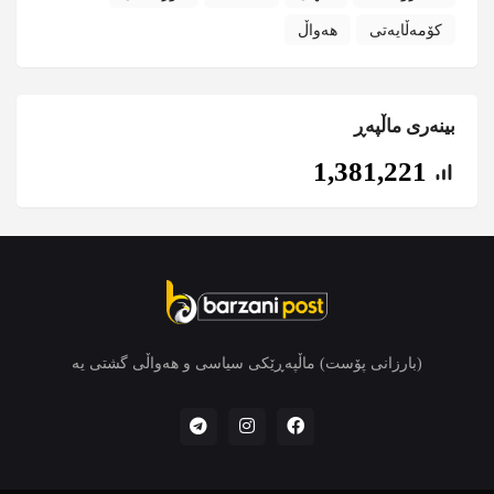
کۆمەڵایەتی
هەواڵ
بینەری ماڵپەڕ
1,381,221
(بارزانی پۆست) ماڵپەڕێکی سیاسی و هەواڵی گشتی یە