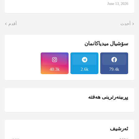
June 13, 2026
أحدث
أقدم
سۆشیال میدیاکانمان
40.3k
2.6k
79.4k
پڕبینەرترینی هەفتە
ئەرشیف