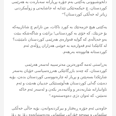
دڵخوشبوونی یه‌كێتی به‌م جۆره‌ بڕیارانه‌ سه‌باره‌ت به‌ هه‌رێمی
كوردستان، چ حیكمه‌تێكی تێدایه‌ له‌ جاشایه‌تی و زوڵمكردنی
زیاتر له‌ خەڵكی كوردستان؟“
یه‌كێتی هیچ خزمه‌تێك به‌ كورد ناكات، من نازانم چ شانازییه‌كه‌
بۆ حزبێك، كه‌ خۆی به‌ كوردستانی! بزانێت و شاگه‌شكه‌ ببێت
به‌و خه‌یاڵه‌ی كه‌ گوایه‌ قه‌واره‌ی هه‌رێمی كوردستان نامێنێت؟
له ‌كاتێكدا ئه‌م قه‌واره‌یه‌ به‌ خوێنى هه‌زاران ڕۆڵه‌ى ئه‌م
كوردستانه‌ هاتووەته‌ به‌رهه‌م.
به‌ڕاستى ئه‌مه‌ گه‌وره‌ترین مه‌ترسییه‌ له‌سه‌ر هه‌رێمی
كوردستان، كه‌ چه‌ند بازرگانێكی هەرزەسیاسی خۆیان به‌سه‌ر
شارێكدا بسه‌پێنن و بڕیار له‌ چاره‌نووسی كوردستان بده‌ن، بۆیه‌
ده‌بێت گه‌لی كوردستان هه‌ڵوێستێكی جدییان هه‌بێت و ئه‌م
تاوانبارانه‌ شاربه‌ده‌ر و وڵاتبه‌ده‌ر بكه‌ن و له‌سه‌ر ئه‌م خاكه‌
نه‌مێنن، كه‌ ئه‌وان دژى ده‌وه‌ستنه‌وه‌.“
خاوه‌نی ئه‌م جۆره‌ ڕەفتار و بیركردنه‌وانه‌ن، بۆیه‌ حاڵی خه‌ڵكی
سلێمانی و مووچه‌ خۆرانی سلێمانی به‌ده‌ستیانه‌وه‌ ڕۆژ بە ڕۆژ