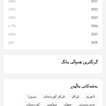
(266)
2021
(581)
2022
(285)
2023
(178)
2024
(204)
2025
(43)
2026
گرنگترین هەواڵی مانگ
بەشەکانی ماڵپەڕ
ئابوری
ئێراق
ئێراق کوردستان
بیروڕا
تەندروسـتی
جیهان
سیاسی
کوردستان