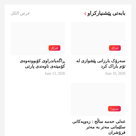
بابەتی پێشنیارکراو
عرض الكل
ئێراق
ئێراق
سەرۆک بارزانی پێشوازی لە
ڕاگەیاندراوی کۆبوونەوەی
تۆم باراک کرد
کۆمیتەی ناوەندی پارتی
June 13, 2026
June 16, 2026
بیروڕا
عەلی حەمە ساڵح : زەویەکانی
سلێمانی مەتر بە مەتر
فرۆشران