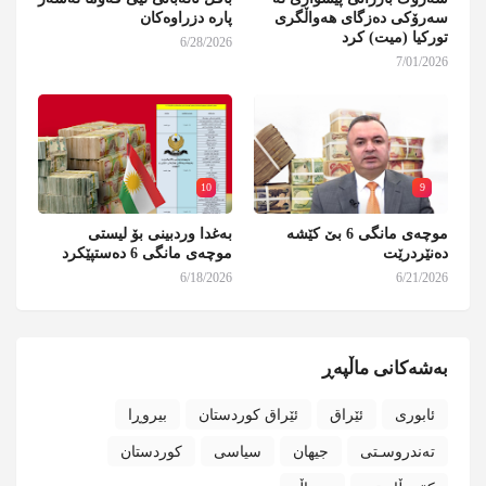
سەرۆکی دەزگای هەواڵگری
پارە دزراوەکان
تورکیا (میت) کرد
6/28/2026
7/01/2026
10
9
موچەی مانگی 6 بێ کێشە
بەغدا وردبینی بۆ لیستی
دەنێردرێت
موچەی مانگی 6 دەستپێکرد
6/18/2026
6/21/2026
بەشەکانی ماڵپەڕ
ئابوری
ئێراق
ئێراق کوردستان
بیروڕا
تەندروسـتی
جیهان
سیاسی
کوردستان