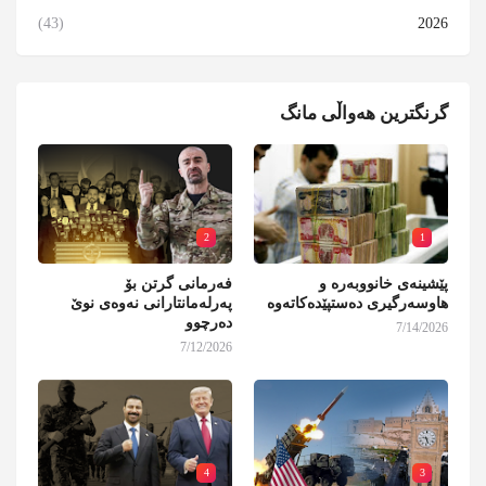
(43)
2026
گرنگترین هەواڵی مانگ
2
1
پێشینەی خانووبەرە و
فەرمانی گرتن بۆ
هاوسەرگیری دەستپێدەکاتەوە
پەرلەمانتارانی نەوەی نوێ
دەرچوو
7/14/2026
7/12/2026
4
3