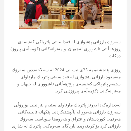
سەرۆك بارزانی پێشوازی لە قەداسەتی پاتریاكی كەنیسەی
ڕۆژهەڵاتی ئاشووری لەجیهان و مەترانەكانی (كۆمەڵەی پیرۆز)
دەکات
ڕۆژی پێنجشەممە 25ی نیسانی 2024 لە سەلاحەددین سەرۆك
مەسعود بارزانی پێشوازی لە قەداسەتی پاتریاك مارئاوای
سێیەم پاتریاكی كەنیسەی ڕۆژهەڵاتی ئاشووری لە جیهان و
مەترانەكانی (كۆمەڵەی پیرۆز)ـی كرد.
لەدیدارەكەدا بەڕێز پاتریاك مارئاوای سێیەم پێزانینی بۆ ڕۆڵی
سەرۆك بارزانی هەبوو لە پاڵپشتیكردنی پێكهاتە ئایینیەكانی
هەرێمی كوردستان و عێراق و هەروەها سوپاسی سەرۆك
بارزانی كرد بۆ كردنەوەی بارەگای سەرەکیی پاتریاك لە شاری