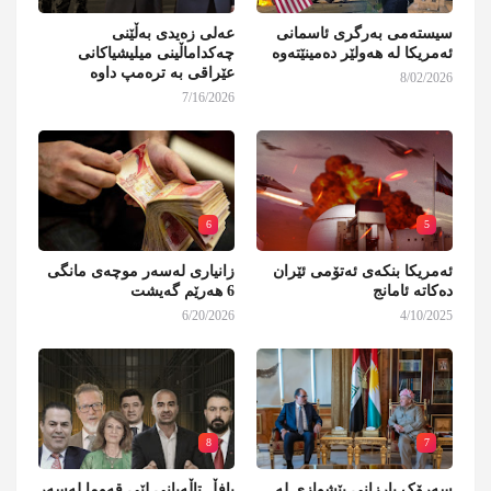
سیستەمی بەرگری ئاسمانی
عەلی زەیدی بەڵێنی
ئەمریکا لە هەولێر دەمینێتەوە
چەکداماڵینی میلیشیاکانی
عێراقی بە ترەمپ داوە
8/02/2026
7/16/2026
6
5
ئەمریکا بنکەی ئەتۆمی ئێران
زانیاری لەسەر موچەی مانگی
دەکاتە ئامانج
6 هەرێم گەیشت
6/20/2026
4/10/2025
8
7
سەرۆک بارزانی پێشوازی لە
بافڵ تاڵەبانی لێی قەوما لەسەر