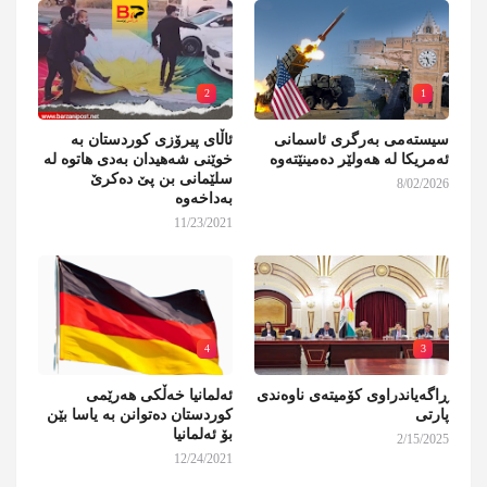
2
1
سیستەمی بەرگری ئاسمانی
ئاڵای پیرۆزی کوردستان بە
ئەمریکا لە هەولێر دەمینێتەوە
خوێنی شەهیدان بەدی هاتوە لە
سلێمانی بن پێ دەکرێ
8/02/2026
بەداخەوە
11/23/2021
4
3
ڕاگەیاندراوی کۆمیتەی ناوەندی
ئەلمانیا خەڵکی هەرێمی
پارتی
کوردستان دەتوانن بە یاسا بێن
بۆ ئەلمانیا
2/15/2025
12/24/2021