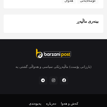
کۆمەڵایەتی
هەواڵ
بینەری ماڵپەڕ
(بارزانی پۆست) ماڵپەڕێکی سیاسی و هەواڵی گشتی یە
کەش و هەوا
دەربارە
پەیوەندی