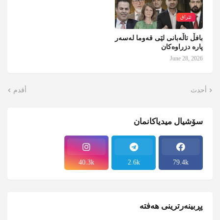
ئێراق
بافڵ تاڵەبانی لێی قەوما لەسەر
پارە دزراوەکان
June 28, 2026
أحدث
أقدم
سۆشیال میدیاکانمان
40.3k
2.6k
79.4k
پڕبینەرترینی هەفتە