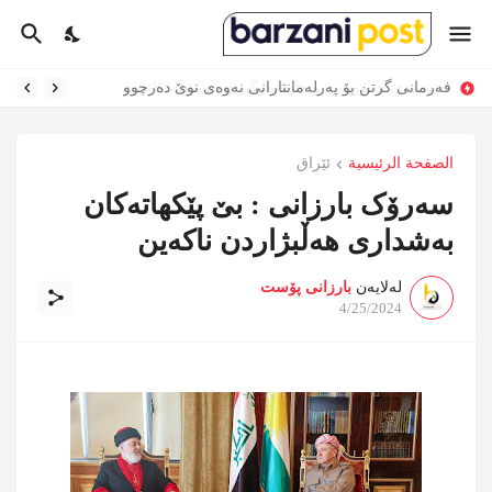
فەرمانی گرتن بۆ پەرلەمانتارانی نەوەی نوێ دەرچوو
الصفحة الرئيسية
ئێراق
سەرۆک بارزانی : بێ پێکهاتەکان
بەشداری هەڵبژاردن ناکەین
لەلایەن
بارزانی پۆست
4/25/2024