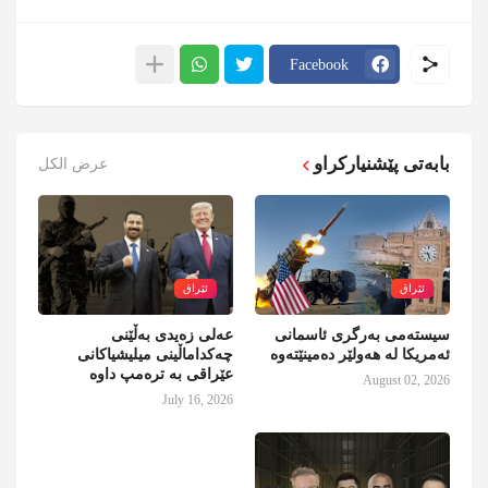
Facebook
بابەتی پێشنیارکراو
عرض الكل
ئێراق
ئێراق
سیستەمی بەرگری ئاسمانی
عەلی زەیدی بەڵێنی
ئەمریکا لە هەولێر دەمینێتەوە
چەکداماڵینی میلیشیاکانی
عێراقی بە ترەمپ داوە
August 02, 2026
July 16, 2026