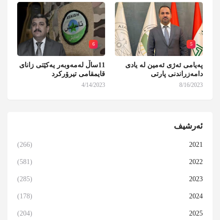
6
5
پەیامی ئەژی ئەمین لە یادی
11ساڵ لەمەوبەر یەکێتی زانای
دامەزراندنی پارتی
قایمقامی تیرۆرکرد
4/14/2023
8/16/2023
ئەرشیف
(266)
2021
(581)
2022
(285)
2023
(178)
2024
(204)
2025