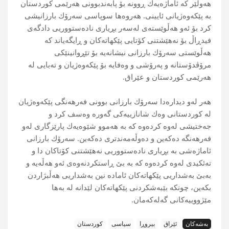
هەولێر كە ئاماژەیەك ڕوونە بۆ پابەندبوونی هەرێمی كوردستان
بە پێكەوەژیانی ئایینی. هەروەها سوپاسی سەرۆك بارزانیشی
كرد بۆ ئەو هەڵوێستەی لەسەر بڕیاری نادەستووریی دادگەی
فیدڕاڵ بۆ نەهێشتنی كۆتایی پێكهاتەكان و ڕایگەیاند كە
هەڵوێستی سەرۆك بارزانی نیشانەیە بۆ تێڕوانینێكی
مرۆڤدۆستانە و پەرۆشی و وەفایە بۆ پێكەوەژیان و تەبایی لە
هەرێمی كوردستان و عێراق.
هەر لەو دیدارەدا سەرۆك بارزانی بوونی فەرهەنگی پێكەوەژیان
لە كوردستانی وەك شانازییەكی گەورە وەسف كرد و
جەختیشی لەوە كردەوە كە بە هەموو شێوەیەك پارێزگاری لەو
فەرهەنگە دەكەین و دەوڵەمەندتری دەكەین. سەرۆك بارزانی
ئاماژەشی بە بڕیاری نادەستووریی نەهێشتنی كۆتاكان دا و
تەئكیدی لەوە كردەوە كە بە بێ ڕاستكردنەوەی ئەو هەڵەیە و
بەبێ بەشداریی پێكهاتەكان ئامادە نین بەشداریی هەڵبژاردن
بكەین، چونكە بێبەشكردنی پێكهاتەكان لێدانە لە بەها
مێژووییەكانی گەلەكەمان.
بەشەکان
ئێراق
بیروڕا
سیاسی
کوردستان