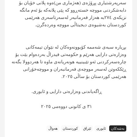
سەرپەرشتیاری پڕۆژەی (هەژماری من)ەوە پلانی خۆیان بۆ
دابەشکردنی مووچە خستەڕوو کە پێی پلانەکە بۆ ئەم مانگە
نزیکەی ٢٧٤بە هەزار فەرمانبەر لەسەرتاسەری هەرێمی
کوردستان بەشیوەی دیجیتاڵی مووچە وەردەگرن.
بڕیارە سبەی شەممە کۆبوونەوەکان لە نێوان تیمەکانی
وەزارەتی دارایی هەرێم و حکومەتی فیدراڵ بەردەوام بێت بۆ
چارەسەرکردنی ئەو تێبینییە هونەریانەی ماوە تا هەردوولا بگەنە
ڕێكکەوتن لەسەر مووچەی فەرمانبەران و مووچەخۆرانی
هەرێمی کوردستان بۆ ساڵی ٢٠٢٥.
ڕاگەیاندنی وەزارەتی دارایی و ئابوری.
٣١ ی کانونی دووەمی
٢٠٢٥
بەشەکان
ئابوری
ئێراق
کوردستان
هەواڵ