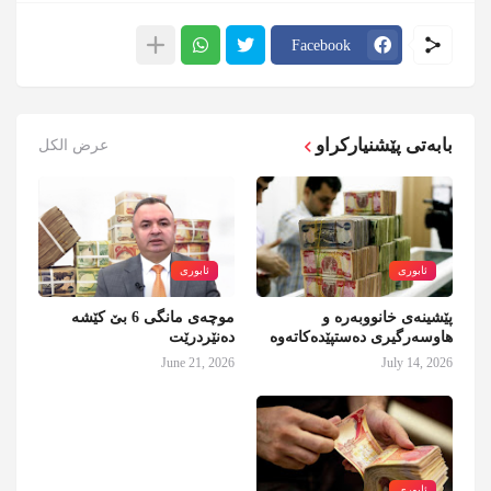
Facebook
بابەتی پێشنیارکراو
عرض الكل
ئابوری
ئابوری
پێشینەی خانووبەرە و
موچەی مانگی 6 بێ کێشە
هاوسەرگیری دەستپێدەکاتەوە
دەنێردرێت
June 21, 2026
July 14, 2026
ئابوری