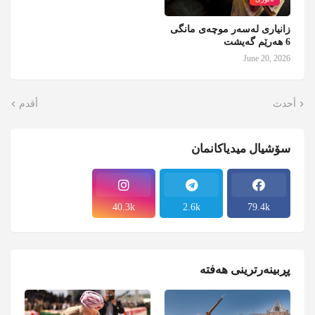
زانیاری لەسەر موچەی مانگی
6 هەرێم گەیشت
June 20, 2026
أحدث
أقدم
سۆشیال میدیاکانمان
40.3k
2.6k
79.4k
پڕبینەرترینی هەفتە