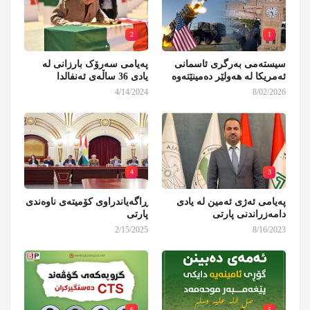
2
1
سیستەمی بەرگری ئاسمانی
پەیامی سەرۆک بارزانی لە
ئەمریکا لە هەولێر دەمینێتەوە
یادی 36 ساڵەی ئەنفالدا
4/14/2024
8/02/2026
4
3
پەیامی ئەژی ئەمین لە یادی
ڕاگەیاندراوی کۆمیتەی ناوەندی
دامەزراندنی پارتی
پارتی
2/15/2025
8/16/2023
6
5