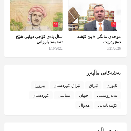
10
9
موچەی مانگی 6 بێ کێشە
ساڵ یادی کۆچی دوایی شێخ
دەنێردرێت
ئەحمەد بارزانی
1/10/2022
6/21/2026
بەشەکانی ماڵپەڕ
ئابوری
ئێراق
ئێراق کوردستان
بیروڕا
تەندروسـتی
جیهان
سیاسی
کوردستان
کۆمەڵایەتی
هەواڵ
بینەری ماڵپەڕ