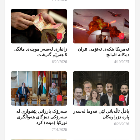
6
5
ئەمریکا بنکەی ئەتۆمی ئێران
زانیاری لەسەر موچەی مانگی
دەکاتە ئامانج
6 هەرێم گەیشت
6/20/2026
4/10/2025
8
7
بافڵ تاڵەبانی لێی قەوما لەسەر
سەرۆک بارزانی پێشوازی لە
پارە دزراوەکان
سەرۆکی دەزگای هەواڵگری
تورکیا (میت) کرد
6/28/2026
7/01/2026