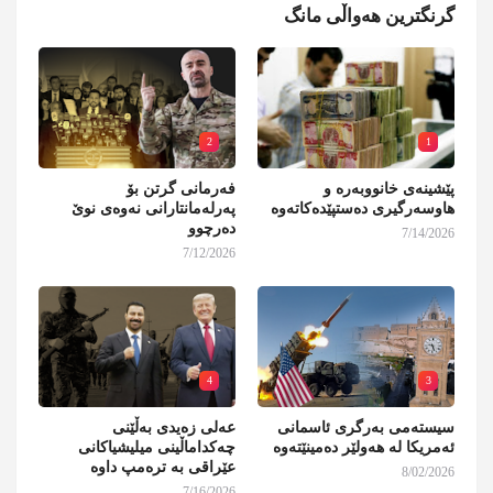
گرنگترین هەواڵی مانگ
2
1
پێشینەی خانووبەرە و
فەرمانی گرتن بۆ
هاوسەرگیری دەستپێدەکاتەوە
پەرلەمانتارانی نەوەی نوێ
دەرچوو
7/14/2026
7/12/2026
4
3
سیستەمی بەرگری ئاسمانی
عەلی زەیدی بەڵێنی
ئەمریکا لە هەولێر دەمینێتەوە
چەکداماڵینی میلیشیاکانی
عێراقی بە ترەمپ داوە
8/02/2026
7/16/2026