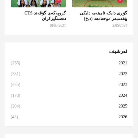
گۆڕی دایکە ئامینەیە دایکی
گروپەکەی گۆڤەند CTS
پێغەمبەر موحەمەد (د.خ)
دەستگیرکران
10/05/2021
2/05/2022
ئەرشیف
(266)
2021
(581)
2022
(285)
2023
(178)
2024
(204)
2025
(43)
2026