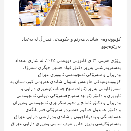
کۆبوونەوەی شاندی هەرێم و حکومەتی فیدراڵ لە بەغداد
بەڕێوەچوو.
ڕۆژی هەینی ٣١ ی کانوونی دووەمی ٢٠٢٥، لە شاری بەغداد
بەسەرپەرشتی بەڕێز دکتۆر فواد حسێن جێگری سەرۆک
وەزیران و سەرۆکی ئەنجومەنی ئابووری عێراق
کۆبوونەوەیەکی هاوبەش لەنێوان شاندی هەرێمی کوردستان بە
سەرۆکایەتی بەڕێز (ئاوات شێخ جەناب )وەزیری دارایی و
ئابووری و دکتۆر (ئومێد سەباح)سەرۆکی دیوانی ئەنجومەنی
وەزیران و دکتۆر ئامانج ڕەحیم سکرتێری ئەنجومەنی وەزیران
و دکتۆر عەبدول حەکیم خەسرەو سەرۆکی فەرمانگەی
هەماهەنگی و بەدواداچوون و شاندی وەزارەتی دارایی عێراق
بەسەرۆکایەتی بەڕێز خاتوو تەیف سامی وەزیری دارایی عێراق
بەڕێوەچوو.