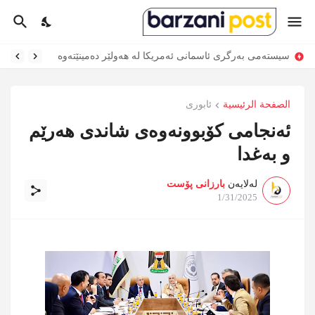
سیستەمی بەرگری ئاسمانی ئەمریکا لە هەولێر دەمینێتەوە
عەلی زەیدی بەڵێنی چەکداماڵینی میلیشیاکانی عێراقی بە ترەمپ داوە
الصفحة الرئيسية
ئابوری
ئەنجامی کۆبوونەوەی شاندی هەرێم
و بەغدا
لەلایەن
بارزانی پۆست
1/31/2025