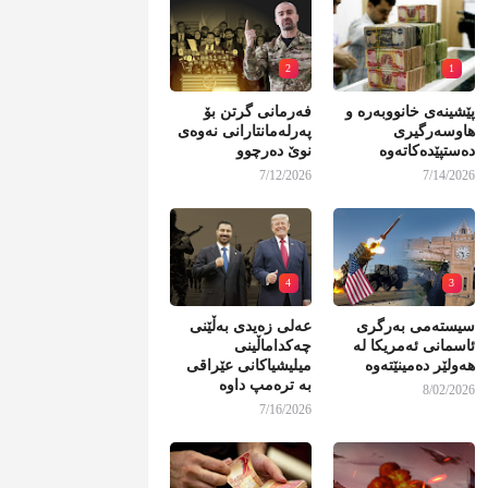
2
1
پێشینەی خانووبەرە و
فەرمانی گرتن بۆ
هاوسەرگیری
پەرلەمانتارانی نەوەی
دەستپێدەکاتەوە
نوێ دەرچوو
7/12/2026
7/14/2026
4
3
سیستەمی بەرگری
عەلی زەیدی بەڵێنی
ئاسمانی ئەمریکا لە
چەکداماڵینی
هەولێر دەمینێتەوە
میلیشیاکانی عێراقی
بە ترەمپ داوە
8/02/2026
7/16/2026