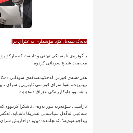
بەیەک ئیمەیڵ کۆتا هۆشداری بە عێراق درا
به‌گوێره‌ى نامه‌یه‌كى نهێنى‌ و تایبه‌ت كه‌ ماركۆ ڕۆب
محه‌مه‌د شیاع
سودانى كردوه‌
هه‌ڕه‌شه‌ى قورس له‌حكومه‌ته‌كه‌ى سودانى ده‌كا
تێپه‌ڕێت، ئه‌وا سزاى قورسى ئابوریى‌و سزاى تایبه
به‌هه‌موو هاوكارییه‌كى عێراق ده‌هێنێت
ئاژانسى سۆمه‌ریه‌ نیوز ئەوەی ئاشکرا کردووە ک
شه‌عبى لەگەڵ سیاسەتی ئەمریکا ناتەبایە، ئه‌گه‌ر گوێ
پێداچونەوەیەک ئەنجامده‌ده‌ین‌و دواجاریش سزاى ز