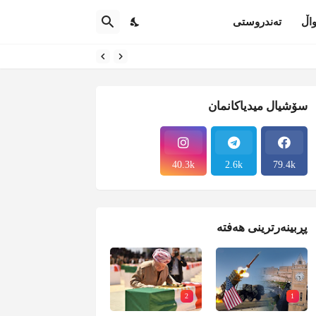
اڵ
تەندروستی
سۆشیال میدیاکانمان
40.3k
2.6k
79.4k
پڕبینەرترینی هەفتە
2
1