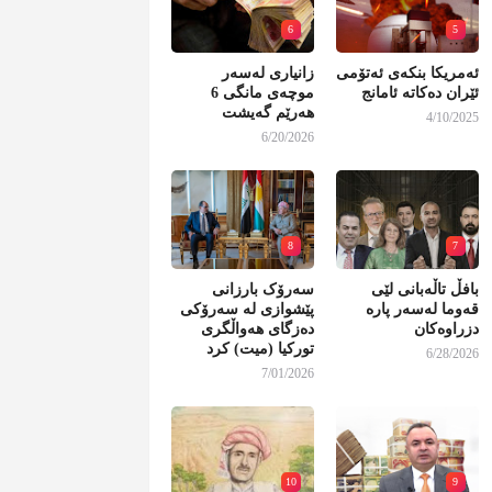
6
5
ئەمریکا بنکەی ئەتۆمی
زانیاری لەسەر
ئێران دەکاتە ئامانج
موچەی مانگی 6
هەرێم گەیشت
4/10/2025
6/20/2026
8
7
بافڵ تاڵەبانی لێی
سەرۆک بارزانی
قەوما لەسەر پارە
پێشوازی لە سەرۆکی
دزراوەکان
دەزگای هەواڵگری
تورکیا (میت) کرد
6/28/2026
7/01/2026
10
9