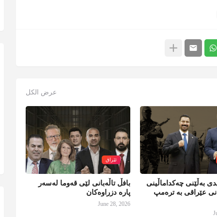
عرض الكل
ئێراق
ی بەڵێنی چەکداماڵینی
بافڵ تاڵەبانی لێی قەوما لەسەر
نی عێراقی بە ترەمپ
پارە دزراوەکان
June 28, 2026
J