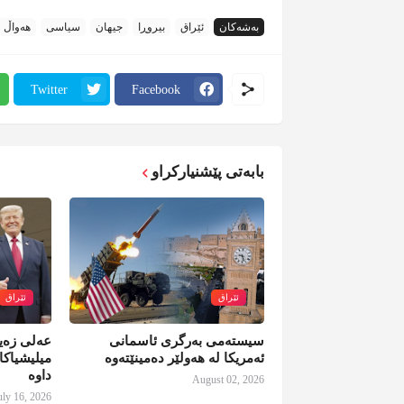
بەشەکان
ئێراق
بیروڕا
جیهان
سیاسی
هەواڵ
Twitter
Facebook
بابەتی پێشنیارکراو
ئێراق
ئێراق
سیستەمی بەرگری ئاسمانی
عەلی زەید
ئەمریکا لە هەولێر دەمینێتەوە
میلیشیاکا
داوە
August 02, 2026
uly 16, 2026