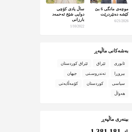
موچەی مانگی 6 بێ
ساڵ یادی کۆچی
کێشە دەنێردرێت
دوایی شێخ ئەحمەد
بارزانی
6/21/2026
1/10/2022
بەشەکانی ماڵپەڕ
ئابوری
ئێراق
ئێراق کوردستان
بیروڕا
تەندروسـتی
جیهان
سیاسی
کوردستان
کۆمەڵایەتی
هەواڵ
بینەری ماڵپەڕ
1,381,181