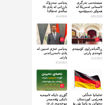
سیستەمی بەرگری
پەیامی سەرۆک
ئاسمانی ئەمریکا لە
بارزانی لە یادی 36
هەولێر دەمینێتەوە
ساڵەی ئەنفالدا
4/14/2024
8/02/2026
4
3
ڕاگەیاندراوی کۆمیتەی
پەیامی ئەژی ئەمین لە
ناوەندی پارتی
یادی دامەزراندنی
پارتی
2/15/2025
8/16/2023
6
5
ئەلمانیا خەڵکی
گۆڕی دایکە ئامینەیە
هەرێمی کوردستان
دایکی پێغەمبەر
دەتوانن بە یاسا بێن بۆ
موحەمەد (د.خ)