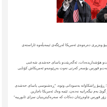
یۆ وه‌زیرى ده‌ره‌وه‌ى ئه‌مریكا له‌ڕێگه‌ى ئیمه‌یڵه‌وه‌ ئاراسته‌ى
ت‌و هۆشداریده‌دات، ئه‌گه‌ربێت‌و یاساى حه‌شدى شه‌عبى
‌ت‌و قورس بۆسه‌ر كه‌رتى نه‌وت به‌ڕێوه‌یه‌و ئه‌مریكاش كۆتایی
ە؛ ڕۆبیۆ ڕاشكاوانه‌ به‌سودانى وتوه‌، "ڕەشنوسی یاسای حه‌شدى
 به‌م نیگه‌رانیه‌ نه‌ده‌ن، ئێمه‌ وه‌ك ئەمریکا ناچارین
ۆر قورس چاوه‌ڕێتان ده‌كات كه‌ سه‌ره‌كیترینیان سزاى ئابورییه‌"