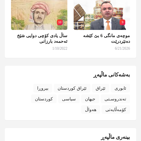
10
9
موچەی مانگی 6 بێ کێشە
ساڵ یادی کۆچی دوایی شێخ
دەنێردرێت
ئەحمەد بارزانی
1/10/2022
6/21/2026
بەشەکانی ماڵپەڕ
ئابوری
ئێراق
ئێراق کوردستان
بیروڕا
تەندروسـتی
جیهان
سیاسی
کوردستان
کۆمەڵایەتی
هەواڵ
بینەری ماڵپەڕ