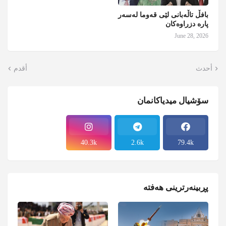
بافڵ تاڵەبانی لێی قەوما لەسەر
پارە دزراوەکان
June 28, 2026
أحدث
أقدم
سۆشیال میدیاکانمان
40.3k
2.6k
79.4k
پڕبینەرترینی هەفتە