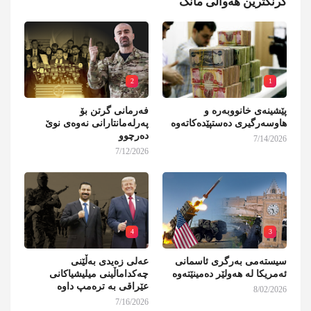
گرنگترین هەواڵی مانگ
2
1
پێشینەی خانووبەرە و
فەرمانی گرتن بۆ
هاوسەرگیری دەستپێدەکاتەوە
پەرلەمانتارانی نەوەی نوێ
دەرچوو
7/14/2026
7/12/2026
4
3
سیستەمی بەرگری ئاسمانی
عەلی زەیدی بەڵێنی
ئەمریکا لە هەولێر دەمینێتەوە
چەکداماڵینی میلیشیاکانی
عێراقی بە ترەمپ داوە
8/02/2026
7/16/2026