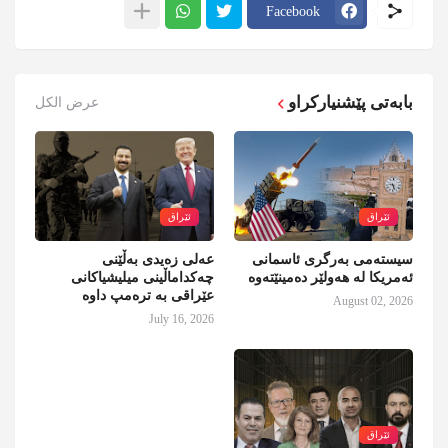
Facebook
بابەتی پێشنیارکراو
عرض الكل
ئێراق
ئێراق
سیستەمی بەرگری ئاسمانی
عەلی زەیدی بەڵێنی
ئەمریکا لە هەولێر دەمینێتەوە
چەکداماڵینی میلیشیاکانی
عێراقی بە ترەمپ داوە
August 02, 2026
July 16, 2026
ئێراق