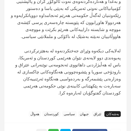
و بەغدا و هەناردەکردنەوەی نەوت ئاڵوگۆڕ کران و پاڵپشتیی
کۆمپانیاکانی نەوتی ئەمریکی کە بەپێی یاسا و دەستور
رێکەوتنیان لەگەڵ حکومەتی هەرێم ئەنجامداوە دووپاتکرایەوە و
هەردوولا هاوڕابوون کە پێویستە چارەسەری پرسی کێشەی
مووچە و شایستە داراییەکانی هەرێم بکرێت و مووچەی
هاووڵاتییان نەبێتە بەشێک لە ناکۆکی و ململانێی سیاسی.
لەلایەکی دیکەوە وێڕای جەختکردنەوە لە بەهێزترکردنی
پەیوەندی دوو لایەنەی نێوان هەرێمی کوردستان و ئەمریکا،
باس لە هەڵبژاردنی داهاتووی ئەنجومەنی نوێنەرانی عێراق و
بارودۆخی سوریا و پێشوەچوونی هەنگاوەکانی چاکسازی لە
وەزارەتی پێشمەرگە و بەردەوامیی هەنگاوە ئەرێنییەکان
سەبارەت بە پێکهێنانی کابینەی نوێی حکومەتی هەرێمی
کوردستان گفتوگۆیان لەبارەوە کرا.
بەشەکان
ئێراق
جیهان
سیاسی
کوردستان
هەواڵ