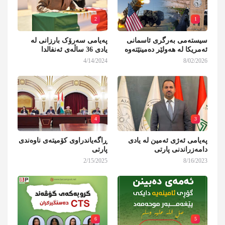
2
1
سیستەمی بەرگری ئاسمانی
پەیامی سەرۆک بارزانی لە
ئەمریکا لە هەولێر دەمینێتەوە
یادی 36 ساڵەی ئەنفالدا
4/14/2024
8/02/2026
4
3
پەیامی ئەژی ئەمین لە یادی
ڕاگەیاندراوی کۆمیتەی ناوەندی
دامەزراندنی پارتی
پارتی
2/15/2025
8/16/2023
6
5