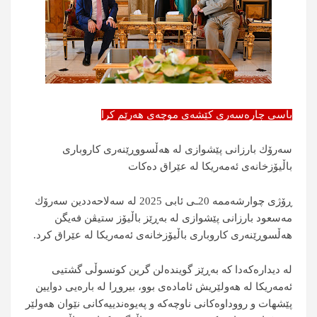
باسی چارەسەری کێشەی موچەی هەرێم کرا
سەرۆك بارزانی پێشوازی لە هەڵسووڕێنەری كاروباری
باڵیۆزخانەی ئەمەریكا لە عێراق دەكات
ڕۆژی چوارشەممە 20ـی ئابی 2025 لە سەلاحەددین سەرۆك
مەسعود بارزانی پێشوازی لە بەڕێز باڵیۆز ستیڤن فەیگن
هەڵسوڕێنەری كاروباری باڵیۆزخانەی ئەمەریكا لە عێراق كرد.
لە دیدارەكەدا كە بەڕێز گویندەلن گرین كونسوڵی گشتیی
ئەمەریكا لە هەولێریش ئامادەی بوو، بیروڕا لە بارەیی دوایین
پێشهات و رووداوەکانی ناوچەکە و پەیوەندییەکانی نێوان هەولێر