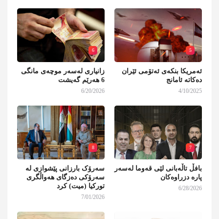
6
5
ئەمریکا بنکەی ئەتۆمی ئێران
زانیاری لەسەر موچەی مانگی
دەکاتە ئامانج
6 هەرێم گەیشت
6/20/2026
4/10/2025
8
7
بافڵ تاڵەبانی لێی قەوما لەسەر
سەرۆک بارزانی پێشوازی لە
پارە دزراوەکان
سەرۆکی دەزگای هەواڵگری
تورکیا (میت) کرد
6/28/2026
7/01/2026