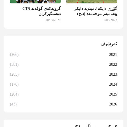
گۆڕی دایکە ئامینەیە دایکی
گروپەکەی گۆڤەند CTS
پێغەمبەر موحەمەد (د.خ)
دەستگیرکران
10/05/2021
2/05/2022
ئەرشیف
(266)
2021
(581)
2022
(285)
2023
(178)
2024
(204)
2025
(43)
2026