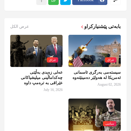
بابەتی پێشنیارکراو
عرض الكل
ئێراق
ئێراق
سیستەمی بەرگری ئاسمانی
عەلی زەیدی بەڵێنی
ئەمریکا لە هەولێر دەمینێتەوە
چەکداماڵینی میلیشیاکانی
عێراقی بە ترەمپ داوە
August 02, 2026
July 16, 2026
سیاسی