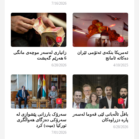
7/16/2026
6
5
ئەمریکا بنکەی ئەتۆمی ئێران
زانیاری لەسەر موچەی مانگی
دەکاتە ئامانج
6 هەرێم گەیشت
6/20/2026
4/10/2025
8
7
بافڵ تاڵەبانی لێی قەوما لەسەر
سەرۆک بارزانی پێشوازی لە
پارە دزراوەکان
سەرۆکی دەزگای هەواڵگری
تورکیا (میت) کرد
6/28/2026
7/01/2026