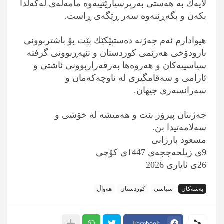
لایەك بە هەستی بەرپرسیارێتییەوە مامەڵەی لەگەڵدا
بكەن و بگەڕێنەوە سەر ڕێگەی ڕاست.
هیوادارم ئەم جەژنە دەستپێكێك بێت بۆ باشتربوونی
بارودۆخی هەرێمی كوردستان و تێپەڕبوونی گرفتە
سیاسییەكان و هەروەها بەرقەراربوونی ئاشتی و
ئارامی و سەقامگیری لە ناوچەكەمان و
سەرانسەری جیهان.
جەژنتان پیرۆز بێت و هەمیشە لە خۆشی و
سەلامەتیدا بن.
مسعود بارزانی
9ی زیلحەججەی 1447ی كۆچی
26ی ئایاری 2026
بەشەکان
سیاسی
کوردستان
هەواڵ
Facebook