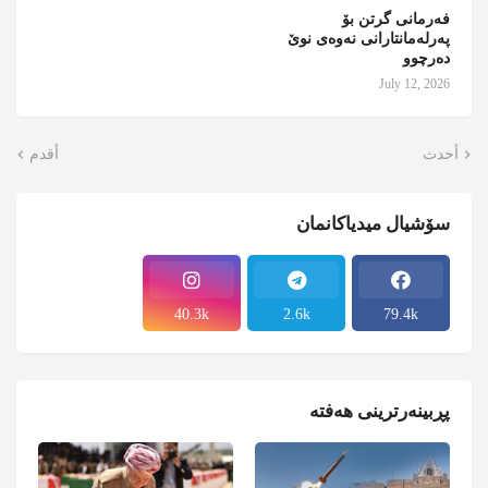
فەرمانی گرتن بۆ
پەرلەمانتارانی نەوەی نوێ
دەرچوو
July 12, 2026
أحدث
أقدم
سۆشیال میدیاکانمان
40.3k
2.6k
79.4k
پڕبینەرترینی هەفتە