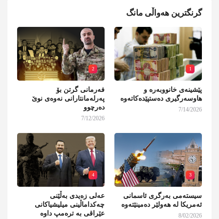
گرنگترین هەواڵی مانگ
2
1
پێشینەی خانووبەرە و
فەرمانی گرتن بۆ
هاوسەرگیری دەستپێدەکاتەوە
پەرلەمانتارانی نەوەی نوێ
دەرچوو
7/14/2026
7/12/2026
4
3
سیستەمی بەرگری ئاسمانی
عەلی زەیدی بەڵێنی
ئەمریکا لە هەولێر دەمینێتەوە
چەکداماڵینی میلیشیاکانی
عێراقی بە ترەمپ داوە
8/02/2026