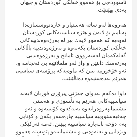
ئاسوودەیی بۆ هەموو خەڵكی كوردستان و جیهان
بەدی بهێننێت.
هەروەها لەو ساتە هەستیار و چارەنووسسازەدا
پەیامم بۆ لایەن و هێزە سیاسییەكانی كوردستان
ئەوەیە كە هەموو لایەك بیر لە بەرژەوەندییەكانی
خەڵكی كوردستان بكەنەوە و بەرژەوەندییە باڵاكانی
گەلەكەمان لەسەرووی ئامانج و بەرژەوەندیی
بەرتەسك دابنێن و واز لەو ململانێیە بێ ئەنجامە و،
ئەو خۆخۆرییە بێنن كە ماوەیەكە پڕۆسەی سیاسیی
هەرێم بەدەستیەوە دەناڵێنێت.
داوا دەكەم لەدوای جەژنی پیرۆزی قوربان لایەنە
سیاسییەكانی هەرێم بە دڵسۆزی و هەستی
نیشتیمانپەروەرانەوە بەیەكەوە كۆببننەوە و ئەو
چەقبەستووییە سیاسییە چارەسەر بكەن و كۆتایی
بەم دۆخە نالەبارە سیاسییە بهێنن. ئەمە ئەركێكی
ویژدانی و نەتەوەیی و نیشتیمانییەو پێویستە هەموو