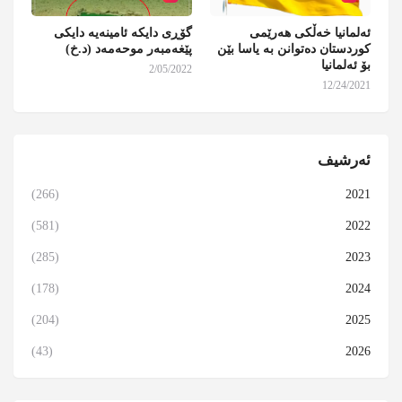
ئەلمانیا خەڵکی هەرێمی
گۆڕی دایکە ئامینەیە دایکی
کوردستان دەتوانن بە یاسا بێن
پێغەمبەر موحەمەد (د.خ)
بۆ ئەلمانیا
2/05/2022
12/24/2021
ئەرشیف
(266)
2021
(581)
2022
(285)
2023
(178)
2024
(204)
2025
(43)
2026