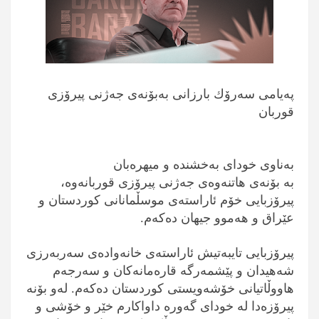
پەیامی سەرۆك بارزانی بەبۆنەی جەژنی پیرۆزی
قوربان
بەناوی خودای بەخشندە و میهرەبان
بە بۆنەی هاتنەوەی جەژنی پیرۆزی قوربانەوە،
پیرۆزبایی خۆم ئاراستەی موسڵمانانی كوردستان و
عێراق و هەموو جیهان دەكەم.
پیرۆزبایی تایبەتیش ئاراستەی خانەوادەی سەربەرزی
شەهیدان و پێشمەرگە قارەمانەكان و سەرجەم
هاووڵاتیانی خۆشەویستی كوردستان دەكەم. لەو بۆنە
پیرۆزەدا لە خودای گەورە داواكارم خێر و خۆشی و