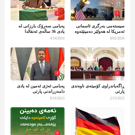
2
1
سیستەمی بەرگری ئاسمانی
پەیامی سەرۆک بارزانی لە
ئەمریکا لە هەولێر دەمینێتەوە
یادی 36 ساڵەی ئەنفالدا
4/14/2024
8/02/2026
4
3
ڕاگەیاندراوی کۆمیتەی ناوەندی
پەیامی ئەژی ئەمین لە یادی
پارتی
دامەزراندنی پارتی
8/16/2023
2/15/2025
6
5