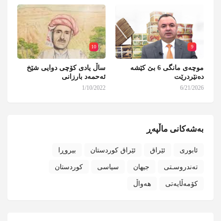
10
9
موچەی مانگی 6 بێ کێشە
ساڵ یادی کۆچی دوایی شێخ
دەنێردرێت
ئەحمەد بارزانی
1/10/2022
6/21/2026
بەشەکانی ماڵپەڕ
ئابوری
ئێراق
ئێراق کوردستان
بیروڕا
تەندروسـتی
جیهان
سیاسی
کوردستان
کۆمەڵایەتی
هەواڵ