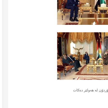
ردۆن لە هەولێر دەکات