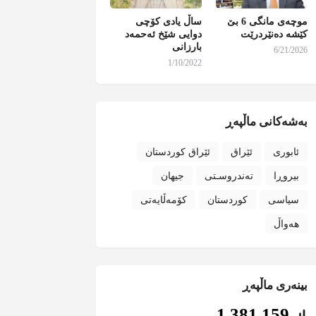
موچەی مانگی 6 بێ
ساڵ یادی کۆچی
کێشە دەنێردرێت
دوایی شێخ ئەحمەد
بارزانی
6/21/2026
1/10/2022
بەشەکانی ماڵپەڕ
ئابوری
ئێراق
ئێراق کوردستان
بیروڕا
تەندروسـتی
جیهان
سیاسی
کوردستان
کۆمەڵایەتی
هەواڵ
بینەری ماڵپەڕ
1,381,159