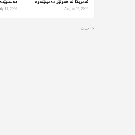
ئەمریکا لە هەولێر دەمینێتەوە
دەستپێدەک
uly 14, 2026
August 02, 2026
أحدث