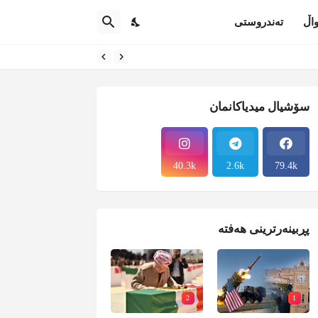
اڵ
تەندروستی
سۆشیال میدیاکانمان
40.3k
2.6k
79.4k
پڕبینەرترینی هەفتە
2
1