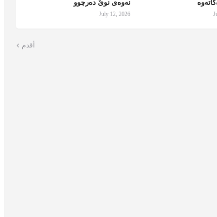
اتەوە
نەوەی نوێ دەرچوو
July 12, 2026
J
أقدم