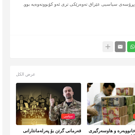
پڕۆسەی سیاسیی عێراق تەوەرێکی تری ئەو کۆبوونەوەیە بوو.
عرض الكل
سیاسی
انووبەرە و هاوسەرگیری
فەرمانی گرتن بۆ پەرلەمانتارانی