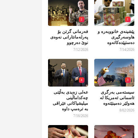
2
1
پێشینەی خانووبەرە و
فەرمانی گرتن بۆ
هاوسەرگیری
پەرلەمانتارانی نەوەی
دەستپێدەکاتەوە
نوێ دەرچوو
7/12/2026
7/14/2026
4
3
سیستەمی بەرگری
عەلی زەیدی بەڵێنی
ئاسمانی ئەمریکا لە
چەکداماڵینی
هەولێر دەمینێتەوە
میلیشیاکانی عێراقی
بە ترەمپ داوە
8/02/2026
7/16/2026