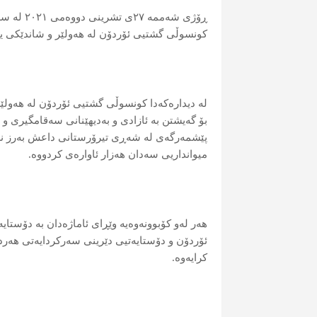
ڕۆژی شەم
کونسوڵی گشتیی ئۆردۆن لە هەولێر و شاندێکی یا
لە دیدارەکەدا کونسوڵی گشتیی ئۆردۆن لە هەولێ
بۆ گەیشتن بە ئازادی و بەدیهێنانی سەقامگیری و
پێشمەرگەی لە شەڕی تیرۆرستانی داعش بەرز نر
میوانداریی سەدان هەزار ئاوارەی کردووە.
هەر لەو کۆبوونەوەیە وێڕای ئاماژەدان بە دۆستای
ئۆردۆن و دۆستایەتیی دێرینی سەرکردایەتی هەردول
کرایەوە.