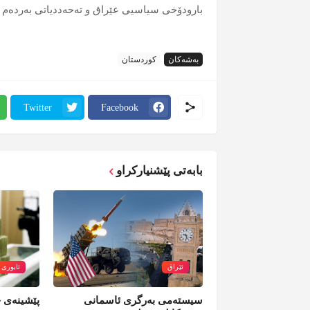
بارودۆخی سیاسیی عێراق و تەحەددیاتی بەردەم 
بەشەکان
کوردستان
Twitter
Facebook
بابەتی پێشنیارکراو
ئێراق
ئابوری
سیستەمی بەرگری ئاسمانی
پێشینەی خ