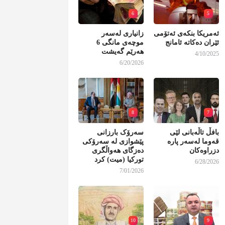
6
5
ئەمریکا بنکەی ئەتۆمی
زانیاری لەسەر
ئێران دەکاتە ئامانج
موچەی مانگی 6
هەرێم گەیشت
4/10/2025
6/20/2026
8
7
بافڵ تاڵەبانی لێی
سەرۆک بارزانی
قەوما لەسەر پارە
پێشوازی لە سەرۆکی
دزراوەکان
دەزگای هەواڵگری
تورکیا (میت) کرد
6/28/2026
7/01/2026
10
9