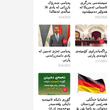
سیستەمی بەرگری
پەیامی سەرۆک
ئاسمانی ئەمریکا لە
بارزانی لە یادی 36
هەولێر دەمینێتەوە
ساڵەی ئەنفالدا
4/14/2024
8/02/2026
4
3
ڕاگەیاندراوی کۆمیتەی
پەیامی ئەژی ئەمین لە
ناوەندی پارتی
یادی دامەزراندنی
پارتی
2/15/2025
8/16/2023
6
5
ئەلمانیا خەڵکی
گۆڕی دایکە ئامینەیە
هەرێمی کوردستان
دایکی پێغەمبەر
دەتوانن بە یاسا بێن بۆ
موحەمەد (د.خ)