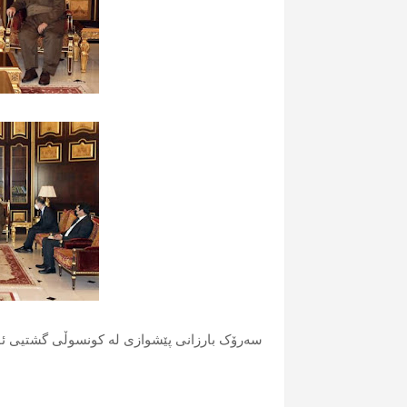
سەرۆک بارزانی پێشوازی لە کونسوڵی گشتیی ئۆ