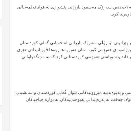
مە ٢٧ی تشرینی دووەمی ٢٠٢١ لە سەلاحەددین سەرۆک مەسعود بارزانی پێشوازی لە فواد ئەلمەجالی
وەری کرد.
ر پێزانینی بۆ ڕۆڵی سەرۆک بارزانی لە خەباتی گەلی کوردستان
 بوژانەوەی هەرێمی کوردستان هەبوو. هەروەها قوربانیدانی هێزی
خاند و سوپاسی هەرێمی کوردستانی کرد کە بە سینگفراوانی
ەتی و پەیوەندییە مێژووییەکانی نێوان گەلی کوردستان و شانشینی
ا، جەخت لە پەرەپێدانی پەیوەندییەکان لە بوارە جیاجیاکان