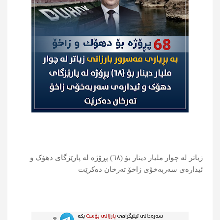
زیاتر لە چوار ملیار دینار بۆ (٦٨) پڕۆژە لە پارێزگای دھۆک و
ئیدارەی سەربەخۆی زاخۆ تەرخان دەکرێت