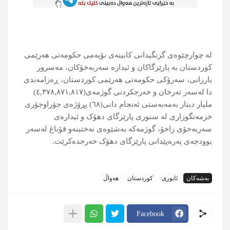
لە چوارچێوەی گرنگیدانی کابینەی نۆیەمی حکومەتی ھەرێمی
کوردستان بە پارێزگاکان و ئیدارە سەربەخۆکان، مەسرور
بارزانی، سەرۆکی حکومەتی هەرێمی کوردستان، ڕەزامەندی
دا لەسەر تەرخان و خەرجکردنی گوژمەی(٤,٣٧٨,٨٧١,٨١٧)
ملیار دینار بەمەبەستی ئەنجام دانی(٦٨) پڕۆژەی جۆراوجۆری
خزمەتگوزاری لە سنوری پارێزگای دهۆک و ئیدارەی
سەربەخۆی زاخۆ، گوژمەکە بەشێوەی نەختینەو قۆناغ لەسەر
بوودجەی پەرەپێدانی پارێزگای دهۆک خەرجدەکرێت.
بەشەکان
ئابوری
کوردستان
هەواڵ
Facebook