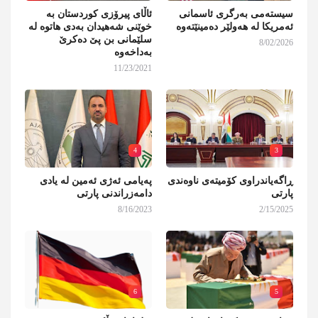
سیستەمی بەرگری ئاسمانی
ئاڵای پیرۆزی کوردستان بە
ئەمریکا لە هەولێر دەمینێتەوە
خوێنی شەهیدان بەدی هاتوە لە
سلێمانی بن پێ دەکرێ
8/02/2026
بەداخەوە
11/23/2021
4
3
ڕاگەیاندراوی کۆمیتەی ناوەندی
پەیامی ئەژی ئەمین لە یادی
پارتی
دامەزراندنی پارتی
8/16/2023
2/15/2025
6
5