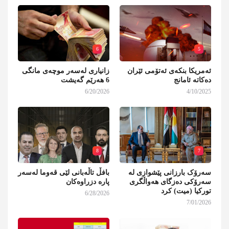
6
5
ئەمریکا بنکەی ئەتۆمی ئێران
زانیاری لەسەر موچەی مانگی
دەکاتە ئامانج
6 هەرێم گەیشت
6/20/2026
4/10/2025
8
7
سەرۆک بارزانی پێشوازی لە
بافڵ تاڵەبانی لێی قەوما لەسەر
سەرۆکی دەزگای هەواڵگری
پارە دزراوەکان
تورکیا (میت) کرد
6/28/2026
7/01/2026