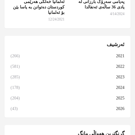
پەیامی سەرۆک بارزانی لە
ئەلمانیا خەڵکی هەرێمی
یادی 36 ساڵەی ئەنفالدا
کوردستان دەتوانن بە یاسا بێن
بۆ ئەلمانیا
4/14/2024
12/24/2021
ئەرشیف
(266)
2021
(581)
2022
(285)
2023
(178)
2024
(204)
2025
(43)
2026
گرنگترین هەواڵی مانگ