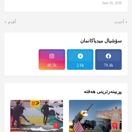
June 20, 2026
أحدث
أقدم
سۆشیال میدیاکانمان
40.3k
2.6k
79.4k
پڕبینەرترینی هەفتە
2
1