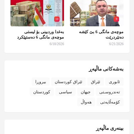
10
9
موچەی مانگی 6 بێ کێشە
بەغدا وردبینی بۆ لیستی
دەنێردرێت
موچەی مانگی 6 دەستپێکرد
6/18/2026
6/21/2026
بەشەکانی ماڵپەڕ
ئابوری
ئێراق
ئێراق کوردستان
بیروڕا
تەندروسـتی
جیهان
سیاسی
کوردستان
کۆمەڵایەتی
هەواڵ
بینەری ماڵپەڕ