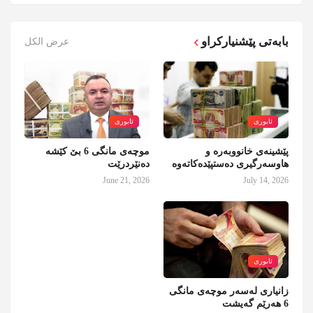
بابەتی پێشنیارکراو
عرض الكل
ئابوری
ئابوری
پێشینەی خانووبەرە و
موچەی مانگی 6 بێ کێشە
هاوسەرگیری دەستپێدەکاتەوە
دەنێردرێت
June 21, 2026
July 14, 2026
ئابوری
زانیاری لەسەر موچەی مانگی
6 هەرێم گەیشت