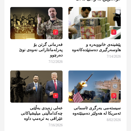
2
1
پێشینەی خانووبەرە و
فەرمانی گرتن بۆ
هاوسەرگیری دەستپێدەکاتەوە
پەرلەمانتارانی نەوەی نوێ
دەرچوو
7/14/2026
7/12/2026
4
3
سیستەمی بەرگری ئاسمانی
عەلی زەیدی بەڵێنی
ئەمریکا لە هەولێر دەمینێتەوە
چەکداماڵینی میلیشیاکانی
عێراقی بە ترەمپ داوە
8/02/2026
7/16/2026