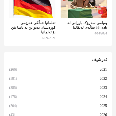
6
5
پەیامی سەرۆک بارزانی لە
ئەلمانیا خەڵکی هەرێمی
یادی 36 ساڵەی ئەنفالدا
کوردستان دەتوانن بە یاسا بێن
بۆ ئەلمانیا
4/14/2024
12/24/2021
ئەرشیف
(266)
2021
(581)
2022
(285)
2023
(178)
2024
(204)
2025
(43)
2026