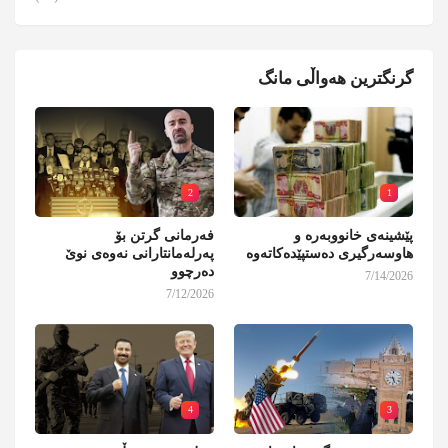
گرنگترین هەواڵی مانگ
2
1
پێشینەی خانووبەرە و
فەرمانی گرتن بۆ
هاوسەرگیری دەستپێدەکاتەوە
پەرلەمانتارانی نەوەی نوێ
دەرچوو
7/14/2026
7/12/2026
4
3