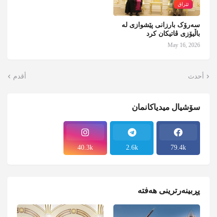
ئێراق
سەرۆک بارزانی پێشوازی لە
باڵیۆزی ڤاتیکان کرد
May 16, 2026
أحدث
أقدم
سۆشیال میدیاکانمان
40.3k
2.6k
79.4k
پڕبینەرترینی هەفتە