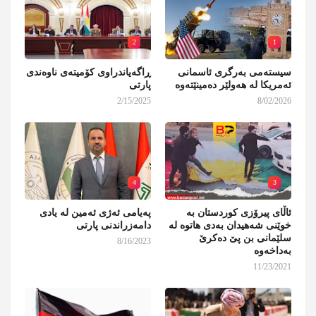
2
1
سیستەمی بەرگری ئاسمانی
ڕاگەیاندراوی کۆمیتەی ناوەندی
ئەمریکا لە هەولێر دەمینێتەوە
پارتی
2/15/2025
8/02/2026
4
3
ئاڵای پیرۆزی کوردستان بە
پەیامی ئەژی ئەمین لە یادی
خوێنی شەهیدان بەدی هاتوە لە
دامەزراندنی پارتی
سلێمانی بن پێ دەکرێ
8/16/2023
بەداخەوە
11/23/2021