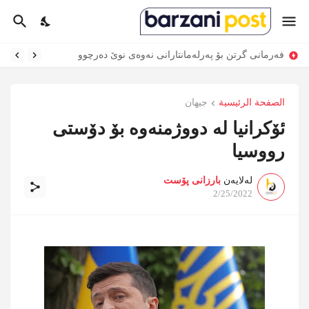
فەرمانی گرتن بۆ پەرلەمانتارانی نەوەی نوێ دەرچوو
سیستەمی بەرگری ئاسمانی ئەمریکا لە هەولێر دەمینێتەوە
الصفحة الرئيسية
جیهان
ئۆكرانیا له‌ دووژمنه‌وه‌ بۆ دۆستی
رووسیا
لەلایەن
بارزانی پۆست
2/25/2022