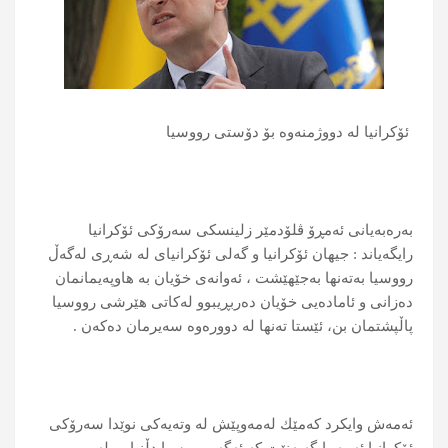
ئۆكرانیا له‌ دووژمنه‌وه‌ بۆ دۆستی رووسیا
به‌ره‌به‌یانی ئه‌مڕۆ ڤلۆدمێر زلینسكی سه‌رۆكی ئۆكرانیا
رایگه‌یاند : جیهان ئۆكرانیا و گه‌لی ئۆكرانیای له‌ شه‌ڕی له‌گه‌ڵ
رووسیا به‌ته‌نها به‌جێهێشت ، ئه‌وانه‌ی خۆیان به‌ هاوپه‌یمانمان
ده‌زانی و ئاماده‌یی خۆیان ده‌ربڕیبوو له‌كاتی هێرشی رووسیا
پاڵپشتمان بن، ئێستا ته‌نها له‌ دووره‌وه‌ سه‌یرمان ده‌كه‌ن .
ئه‌مه‌ش وایكرد كه‌مێك له‌مه‌وپێش له‌ وته‌یه‌كی نوێدا سه‌رۆكی