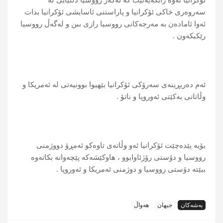
ئۆكرانیا ئه‌وه‌ رابگه‌یه‌نێت كه‌ ئه‌گه‌ر رووسیا دڵنیایی له‌
سه‌روه‌ری خاكی ئۆكرانیا و پاراستنی ئاسایشی ئۆكرانیا بدات
ئه‌وا ئاماده‌ن به‌ مه‌رجه‌كانی رووسیا رازی ببن و له‌گه‌ڵ رووسیا
رێكبكه‌ون .
ئه‌م ده‌ربڕینه‌ی سه‌رۆكی ئۆكرانیا بێهیوا بوونیه‌تی له‌ ئه‌مریكا و
وڵاتانی یه‌كێتی ئه‌وروپا و ناتۆ .
بۆیه‌ پێده‌چێت ئۆكرانیا ئه‌و وڵاته‌ی تاوه‌كو ئه‌مڕۆ دووژمنی
رووسیا و دۆستی رۆژئاوابوو ، هاوكێشه‌كه‌ پێچه‌وانه‌ بكاته‌وه‌
ببێته‌ دۆستی رووسیا و دوژمنی ئه‌مریكا و ئه‌وروپا .
بەشەکان
جیهان
هەواڵ