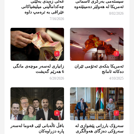
سیستەمی بەرگری ئاسمانی
عەلی زەیدی بەڵێنی
ئەمریکا لە هەولێر دەمینێتەوە
چەکداماڵینی میلیشیاکانی
عێراقی بە ترەمپ داوە
8/02/2026
7/16/2026
6
5
ئەمریکا بنکەی ئەتۆمی ئێران
زانیاری لەسەر موچەی مانگی
دەکاتە ئامانج
6 هەرێم گەیشت
6/20/2026
4/10/2025
8
7
سەرۆک بارزانی پێشوازی لە
بافڵ تاڵەبانی لێی قەوما لەسەر
سەرۆکی دەزگای هەواڵگری
پارە دزراوەکان