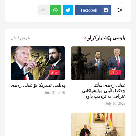
Facebook
بابەتی پێشنیارکراو
عرض الكل
ئێراق
ئێراق
عەلی زەیدی بەڵێنی
پەیامی ئەمریکا بۆ عەلی زەیدی
چەکداماڵینی میلیشیاکانی
June 01, 2026
عێراقی بە ترەمپ داوە
July 16, 2026