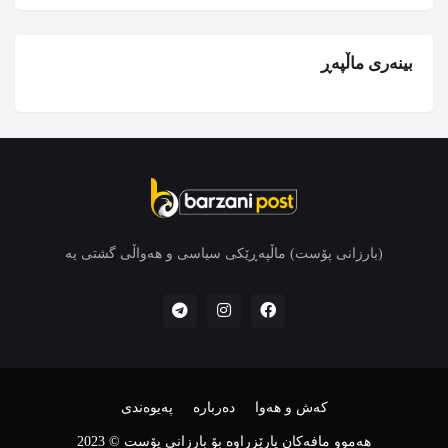
بینەری ماڵپەڕ
(بارزانی پۆست) ماڵپەڕێکی سیاسی و هەواڵی گشتی یە
کەش و هەوا
دەربارە
پەیوەندی
هەموو مافەکان پارێزراوە بۆ بارزانی پۆست © 2023