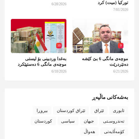
تورکیا (میت) کرد
6/28/2026
7/01/2026
10
9
موچەی مانگی 6 بێ کێشە
بەغدا وردبینی بۆ لیستی
دەنێردرێت
موچەی مانگی 6 دەستپێکرد
6/18/2026
6/21/2026
بەشەکانی ماڵپەڕ
ئابوری
ئێراق
ئێراق کوردستان
بیروڕا
تەندروسـتی
جیهان
سیاسی
کوردستان
کۆمەڵایەتی
هەواڵ