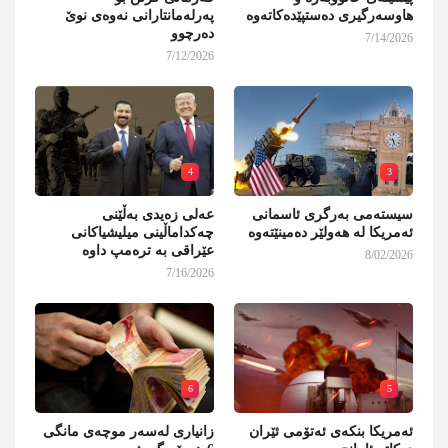
هاوسەرگیری دەستپێدەکاتەوە
پەرلەمانتارانی نەوەی نوێ
دەرچوو
7/14/2026
7/12/2026
4
3
سیستەمی بەرگری ئاسمانی
عەلی زەیدی بەڵێنی
ئەمریکا لە هەولێر دەمینێتەوە
چەکداماڵینی میلیشیاکانی
عێراقی بە ترەمپ داوە
8/02/2026
7/16/2026
6
5
ئەمریکا بنکەی ئەتۆمی ئێران
زانیاری لەسەر موچەی مانگی