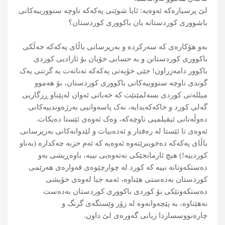
لێ پرسیارەکە ئەوەیە: ئایا شوێنی پەکەکە ناوچە سنوورییەکانی
باشووری کوردستانە یان باکووری کوردستان؟
بەو ھۆکارەی كە سەرکردە و بەرپرسانی باڵای پەکەکە خەڵکی
باکووری کوردستانن و بە حسابی خۆیان بۆ ئازادیی كوردی
باكوور دامەزراون! جێی خۆیەتی پەکەکە تەنانەت بە گرتنی یەک
گوندی ناوچە سنووییەکانی باکووری كوردستان، بۆ ھەموو
میللەتی کوردی بسەلمێنێت کە خەباتی ئەوان لەپێناو ڕزگاریی
گەلی كورد و خاکەكەیدایە، نەک پاسەوانیی بەرژەوندییەکانی
دەوڵەتانی ئیقیلمیی ناوچەکە، وەک ئەوەی ئێستا دەیكات.
ئەوەی تا ئێستا لە رەفتار و ئەدەبیات و لێدوانەكانی بەرپرسانی
باڵای پەکەکە دەخوینرێتەوە ئەوەیە كە ئەم حزبە چەكدارە (بەناو
كوردییە!) ھیچ ئارمانجێکی نەتەوەیی نییە، باوەڕیشی بەو
دەستکەوتانە نییە کە کورد لە چوارچێوەی قەوارەی ھەرێمی
کوردستان بەدەستی ھێناوە، ئەمە جیا لەوەی خۆیشی
دەستكەوتێكی بۆ كوردی باكووری كوردستان بەدەست
نەهێناوە، بە پێچەوانەوە لە زۆر وێستگەی گرنگ و
چارەنووسسازدا زیانی گەورەی لێ داون.