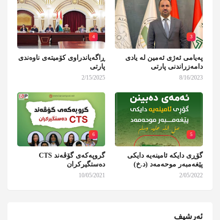
4
3
پەیامی ئەژی ئەمین لە یادی
ڕاگەیاندراوی کۆمیتەی ناوەندی
دامەزراندنی پارتی
پارتی
2/15/2025
8/16/2023
6
5
گۆڕی دایکە ئامینەیە دایکی
گروپەکەی گۆڤەند CTS
پێغەمبەر موحەمەد (د.خ)
دەستگیرکران
10/05/2021
2/05/2022
ئەرشیف