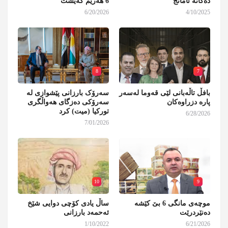
دەکاتە ئامانج
6 هەرێم گەیشت
6/20/2026
4/10/2025
8
7
بافڵ تاڵەبانی لێی قەوما لەسەر
سەرۆک بارزانی پێشوازی لە
پارە دزراوەکان
سەرۆکی دەزگای هەواڵگری
تورکیا (میت) کرد
6/28/2026
7/01/2026
10
9
موچەی مانگی 6 بێ کێشە
ساڵ یادی کۆچی دوایی شێخ
دەنێردرێت
ئەحمەد بارزانی
1/10/2022
6/21/2026