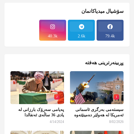
سۆشیال میدیاکانمان
40.3k
2.6k
79.4k
پڕبینەرترینی هەفتە
2
1
سیستەمی بەرگری ئاسمانی
پەیامی سەرۆک بارزانی لە
ئەمریکا لە هەولێر دەمینێتەوە
یادی 36 ساڵەی ئەنفالدا
4/14/2024
8/02/2026