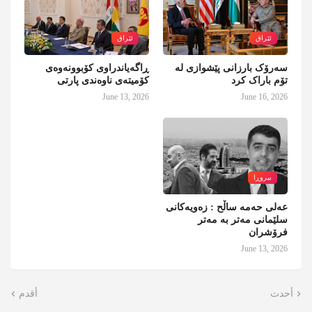
ئێراق
ئێراق
سەرۆک بارزانی پێشوازی لە
ڕاگەیاندراوی کۆبوونەوەی
تۆم باراک کرد
کۆمیتەی ناوەندی پارتی
June 13, 2026
June 16, 2026
بیروڕا
عەلی حەمە ساڵح : زەویەکانی
سلێمانی مەتر بە مەتر
فرۆشران
June 13, 2026
أحدث
أقدم