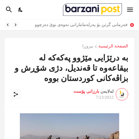
فەرمانی گرتن بۆ پەرلەمانتارانی نەوەی نوێ دەرچوو
الصفحة الرئيسية
بیروڕا
بە درێژایی مێژوو پەکەکە لە
بیقاعەوە تا قەندیل، دژی شۆڕش و
بزاڤەكانی كوردستان بووە
لەلایەن
بارزانی پۆست
7/23/2022