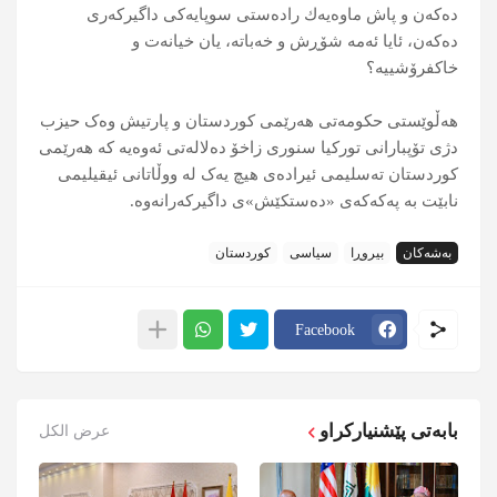
دەكەن و پاش ماوەیەك رادەستی سوپایەكی داگیركەری
دەكەن، ئایا ئەمە شۆڕش و خەباتە، یان خیانەت و
خاکفرۆشییە؟
ھەڵوێستی حکومەتی ھەرێمی کوردستان و پارتیش وەک حیزب
دژی تۆپبارانی تورکیا سنوری زاخۆ دەلالەتی ئەوەیە کە ھەرێمی
کوردستان تەسلیمی ئیرادەی ھیچ یەک لە ووڵاتانی ئیقیلیمی
نابێت بە پەکەکەی «دەستکێش»ی داگیرکەرانەوە.
بەشەکان
بیروڕا
سیاسی
کوردستان
Facebook
بابەتی پێشنیارکراو
عرض الكل