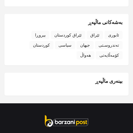
بەشەکانی ماڵپەڕ
ئابوری
ئێراق
ئێراق کوردستان
بیروڕا
تەندروسـتی
جیهان
سیاسی
کوردستان
کۆمەڵایەتی
هەواڵ
بینەری ماڵپەڕ