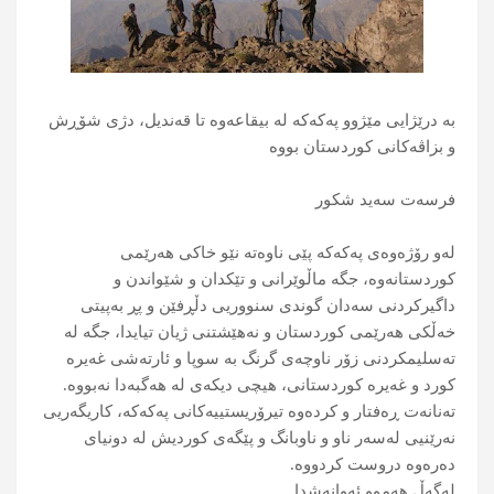
بە درێژایی مێژوو پەکەکە لە بیقاعەوە تا قەندیل، دژی شۆڕش
و بزاڤەكانی كوردستان بووە
فرسەت سەید شکور
لەو رۆژەوەی پەکەکە پێی ناوەتە نێو خاکی هەرێمی
كوردستانەوە، جگە ماڵوێرانی و تێکدان و شێواندن و
داگیرکردنی سەدان گوندی سنووریی دڵڕفێن و پڕ بەپیتی
خەڵكی هەرێمی كوردستان و نەهێشتنی ژیان تیایدا، جگە لە
تەسلیمكردنی زۆر ناوچەی گرنگ بە سوپا و ئارتەشی غەیرە
كورد و غەیرە كوردستانی، ھیچی دیکەی لە ھەگبەدا نەبووە.
تەنانەت ڕەفتار و کردەوە تیرۆریستییەکانی پەكەكە، کاریگەریی
نەرێنیی لەسەر ناو و ناوبانگ و پێگەی کوردیش لە دونیای
دەرەوە دروست کردووە.
لەگەڵ ھەموو ئەوانەشدا