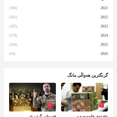
(266)
2021
(581)
2022
(285)
2023
(178)
2024
(204)
2025
(43)
2026
گرنگترین هەواڵی مانگ
2
1
پێشینەی خانووبەرە و
فەرمانی گرتن بۆ