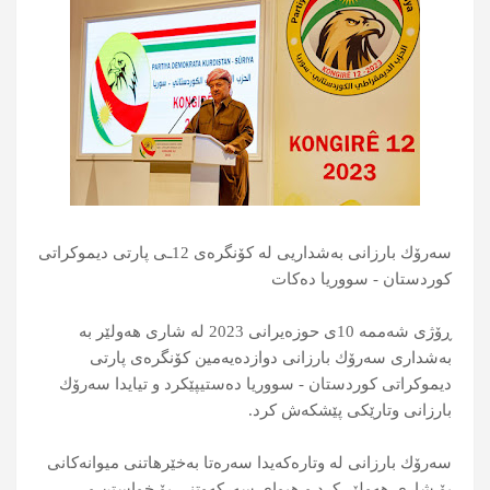
سه‌رۆك بارزانی به‌شداریی له‌ كۆنگره‌ی 12ـی پارتی دیموکراتی
کوردستان - سووریا ده‌كات
ڕۆژی شه‌ممه‌ 10ی حوزەیرانی 2023 له‌ شاری هه‌ولێر به‌
به‌شداری سه‌رۆك بارزانی دوازده‌یه‌مین كۆنگره‌ی پارتی
دیموکراتی کوردستان - سووریا ده‌ستیپێكرد و تیایدا سه‌رۆك
بارزانی وتارێكی پێشكه‌ش كرد.
سه‌رۆك بارزانی له‌ وتاره‌كه‌یدا سه‌ره‌تا به‌خێرهاتنی میوانه‌كانی
بۆ شاری هه‌ولێر كرد و هیوای سه‌ركه‌وتنی بۆ خواستن و