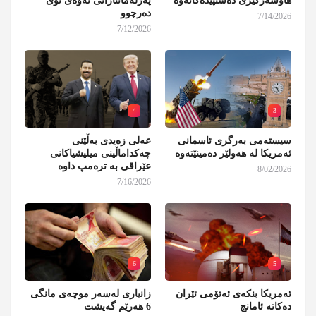
هاوسەرگیری دەستپێدەکاتەوە
پەرلەمانتارانی نەوەی نوێ
دەرچوو
7/14/2026
7/12/2026
4
3
سیستەمی بەرگری ئاسمانی
عەلی زەیدی بەڵێنی
ئەمریکا لە هەولێر دەمینێتەوە
چەکداماڵینی میلیشیاکانی
عێراقی بە ترەمپ داوە
8/02/2026
7/16/2026
6
5
ئەمریکا بنکەی ئەتۆمی ئێران
زانیاری لەسەر موچەی مانگی
دەکاتە ئامانج
6 هەرێم گەیشت