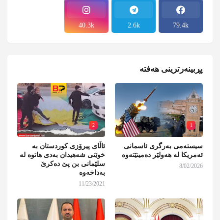
40.3k
2.6k
79.4k
پڕبینەرترینی هەفتە
2
1
سیستەمی بەرگری ئاسمانی
ئاڵای پیرۆزی کوردستان بە
ئەمریکا لە هەولێر دەمینێتەوە
خوێنی شەهیدان بەدی هاتوە لە
سلێمانی بن پێ دەکرێ
8/02/2026
بەداخەوە
11/23/2021