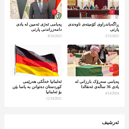
4
3
ڕاگەیاندراوی کۆمیتەی ناوەندی
پەیامی ئەژی ئەمین لە یادی
پارتی
دامەزراندنی پارتی
8/16/2023
2/15/2025
6
5
پەیامی سەرۆک بارزانی لە
ئەلمانیا خەڵکی هەرێمی
یادی 36 ساڵەی ئەنفالدا
کوردستان دەتوانن بە یاسا بێن
بۆ ئەلمانیا
4/14/2024
12/24/2021
ئەرشیف