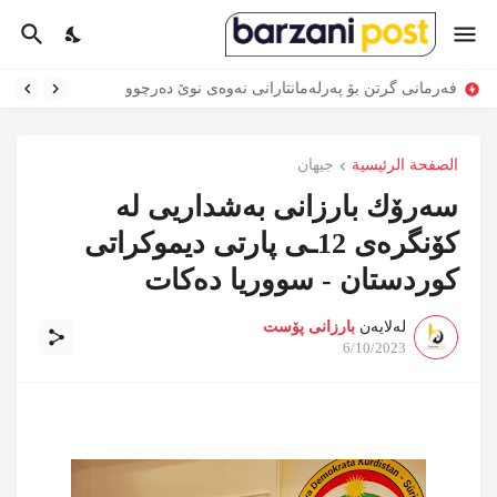
فەرمانی گرتن بۆ پەرلەمانتارانی نەوەی نوێ دەرچوو
الصفحة الرئيسية
جیهان
سه‌رۆك بارزانی به‌شداریی له‌
كۆنگره‌ی 12ـی پارتی دیموکراتی
کوردستان - سووریا ده‌كات
لەلایەن
بارزانی پۆست
6/10/2023