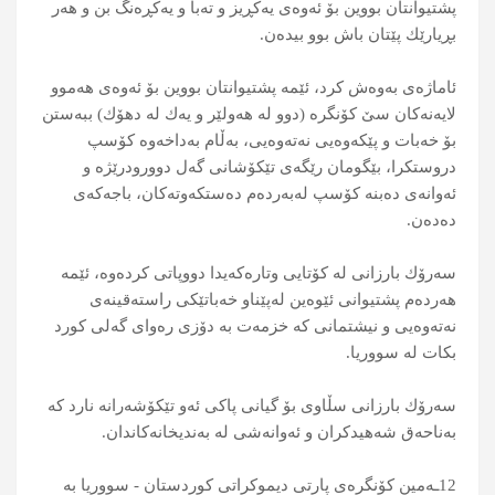
پشتیوانتان بووین بۆ ئه‌وه‌ی یه‌كڕیز و ته‌با و یه‌كڕه‌نگ بن و هه‌ر
بڕیارێك پێتان باش بوو بیده‌ن.
ئاماژه‌ی به‌وه‌ش كرد، ئێمه‌ پشتیوانتان بووین بۆ ئه‌وه‌ی هه‌موو
لایه‌نه‌كان سێ كۆنگره‌ (دوو له‌ هه‌ولێر و یه‌ك له‌ دهۆك) ببه‌ستن
بۆ خه‌بات و پێكه‌وه‌یی نه‌ته‌وه‌یی، به‌ڵام به‌داخه‌وه‌ كۆسپ
دروستكرا، بێگومان رێگه‌ی تێكۆشانی گه‌ل دوورودرێژە‌ و
ئه‌وانه‌ی ده‌بنه‌ كۆسپ له‌به‌رده‌م ده‌ستكه‌وته‌كان، باجه‌كه‌ی
ده‌ده‌ن.
سه‌رۆك بارزانی له‌ كۆتایی وتاره‌كه‌یدا دووپاتی كرده‌وه‌، ئێمه‌
هه‌رده‌م پشتیوانی ئێوه‌ین له‌پێناو خه‌باتێكی راسته‌قینه‌ی
نه‌ته‌وه‌یی و نیشتمانی كه‌ خزمه‌ت به‌ دۆزی ره‌وای گه‌لی كورد
بكات له‌ سووریا.
سه‌رۆك بارزانی سڵاوی بۆ گیانی پاكی ئه‌و تێكۆشه‌رانه‌ نارد كه‌
به‌ناحه‌ق شه‌هیدكران و ئه‌وانه‌شی له‌ به‌ندیخانه‌كاندان.
12ـه‌مین كۆنگره‌ی پارتی دیموكراتی كوردستان - سووریا به‌