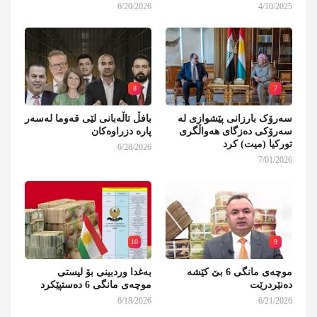
6/20/2026
4/10/2025
8
7
سەرۆک بارزانی پێشوازی لە
بافڵ تاڵەبانی لێی قەوما لەسەر
سەرۆکی دەزگای هەواڵگری
پارە دزراوەکان
تورکیا (میت) کرد
6/28/2026
7/01/2026
10
9
موچەی مانگی 6 بێ کێشە
بەغدا وردبینی بۆ لیستی
دەنێردرێت
موچەی مانگی 6 دەستپێکرد
6/18/2026
6/21/2026