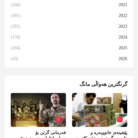
(266)
2021
(581)
2022
(285)
2023
(178)
2024
(204)
2025
(43)
2026
گرنگترین هەواڵی مانگ
2
1
پێشینەی خانووبەرە و
فەرمانی گرتن بۆ