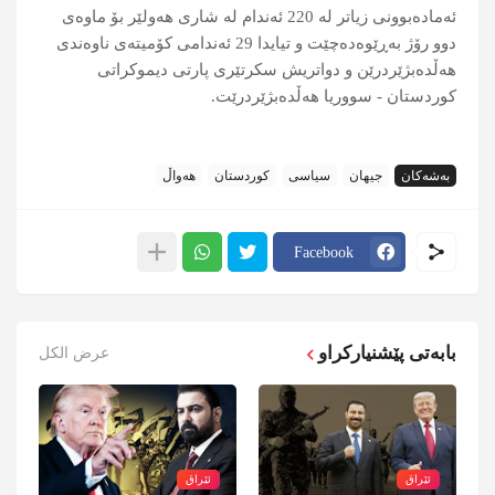
ئه‌ماده‌بوونی زیاتر له‌ 220 ئه‌ندام له‌ شاری هه‌ولێر بۆ ماوه‌ی
دوو رۆژ به‌ڕێوه‌ده‌چێت و تیایدا 29 ئەندامی کۆمیتەی ناوەندی
هەڵدەبژێردرێن و دواتریش سكرتێری پارتی دیموكراتی
كوردستان - سووریا هه‌ڵده‌بژێردرێت.
بەشەکان
جیهان
سیاسی
کوردستان
هەواڵ
Facebook
بابەتی پێشنیارکراو
عرض الكل
ئێراق
ئێراق