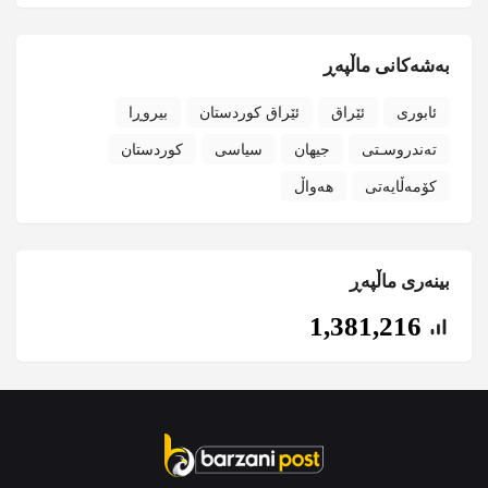
بەشەکانی ماڵپەڕ
ئابوری
ئێراق
ئێراق کوردستان
بیروڕا
تەندروسـتی
جیهان
سیاسی
کوردستان
کۆمەڵایەتی
هەواڵ
بینەری ماڵپەڕ
1,381,216