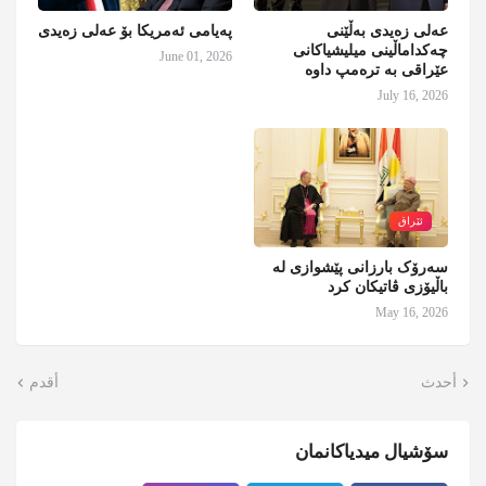
عەلی زەیدی بەڵێنی
پەیامی ئەمریکا بۆ عەلی زەیدی
چەکداماڵینی میلیشیاکانی
June 01, 2026
عێراقی بە ترەمپ داوە
July 16, 2026
ئێراق
سەرۆک بارزانی پێشوازی لە
باڵیۆزی ڤاتیکان کرد
May 16, 2026
أحدث
أقدم
سۆشیال میدیاکانمان