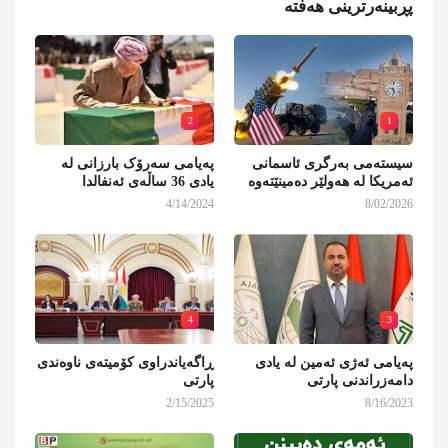
پڕبینەرترینی هەفتە
2
1
سیستەمی بەرگری ئاسمانی
پەیامی سەرۆک بارزانی لە
ئەمریکا لە هەولێر دەمینێتەوە
یادی 36 ساڵەی ئەنفالدا
4/14/2024
8/02/2026
4
3
پەیامی ئەژی ئەمین لە یادی
ڕاگەیاندراوی کۆمیتەی ناوەندی
دامەزراندنی پارتی
پارتی
2/15/2025
8/16/2023