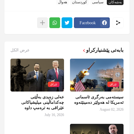
بەشەکان
سیاسی
کوردستان
هەواڵ
Facebook
بابەتی پێشنیارکراو
عرض الكل
ئێراق
ئێراق
سیستەمی بەرگری ئاسمانی
عەلی زەیدی بەڵێنی
ئەمریکا لە هەولێر دەمینێتەوە
چەکداماڵینی میلیشیاکانی
عێراقی بە ترەمپ داوە
August 02, 2026
July 16, 2026