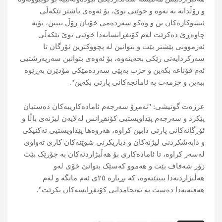
و رۆڵدانە بە نەوە و خوێنی نوێ، بۆ ئەوەی باشتر تێکەڵی
ئیشوکارەکان بن و وەکو سەردەمی خۆیان رۆڵ ببینن، بۆیە
چاوەڕێ دەکرێت لەم کۆنفڕانسانەدا خوێنی نوێ تێکەڵی
ئەزموونی پێشتر بێت و بتوانین لە پچووکترین ئۆرگان تا
سەرکردایەتی رێکی بخەینەوە، بۆ ئەوەی بتوانین سەرپەرشتیی
ئەم قۆناغە بکەین و حزب بەپێی سەردەمێکی مۆدێرن بەڕێوە
ببەین و خزمەت بە ئامانجەکانی پارتی بکەین".
عززەت گوتیشی: "ئەمڕۆ سەرجەم ئامادەکارییەکان دەستیان
پێکرد و سەرجەم پێداویستیی کۆنفڕانس لەلایەن لیژنەی باڵا و
ئۆرگانەکانی پارتی دابین کراوە، هەروەها پێداویستیی تەکنیکی
و دابەشکردنی لیژنەکان و دیاریکرنی شوێنەکان کاری تەواوی
لەسەر کراوە، تا ئامادەکاری بۆ ھەڵبژاردنەکان بە جۆرێک بێت
زۆر شەفاف بێت و ھەموو کەسێک بتوانێ خۆی لەو
ھەڵبژاردنەدا ببینێتەوە، کە بڕیارە ٢٥ی ئەم مانگە و لەم
ھەفتەیەدا دەست بە ئەنجامدانی کۆنفڕانسەکان بکرێت".