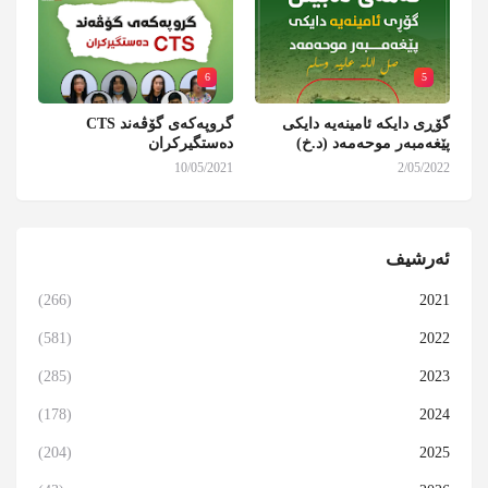
6
5
گۆڕی دایکە ئامینەیە دایکی
گروپەکەی گۆڤەند CTS
پێغەمبەر موحەمەد (د.خ)
دەستگیرکران
10/05/2021
2/05/2022
ئەرشیف
(266)
2021
(581)
2022
(285)
2023
(178)
2024
(204)
2025