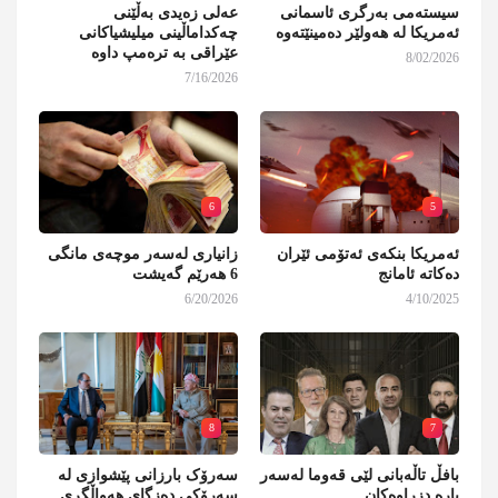
سیستەمی بەرگری ئاسمانی
عەلی زەیدی بەڵێنی
ئەمریکا لە هەولێر دەمینێتەوە
چەکداماڵینی میلیشیاکانی
عێراقی بە ترەمپ داوە
8/02/2026
7/16/2026
6
5
ئەمریکا بنکەی ئەتۆمی ئێران
زانیاری لەسەر موچەی مانگی
دەکاتە ئامانج
6 هەرێم گەیشت
6/20/2026
4/10/2025
8
7
بافڵ تاڵەبانی لێی قەوما لەسەر
سەرۆک بارزانی پێشوازی لە
پارە دزراوەکان
سەرۆکی دەزگای هەواڵگری