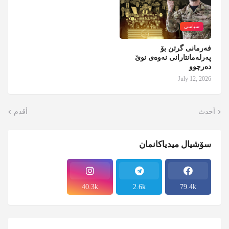
سیاسی
فەرمانی گرتن بۆ
پەرلەمانتارانی نەوەی نوێ
دەرچوو
July 12, 2026
أحدث
أقدم
سۆشیال میدیاکانمان
40.3k
2.6k
79.4k