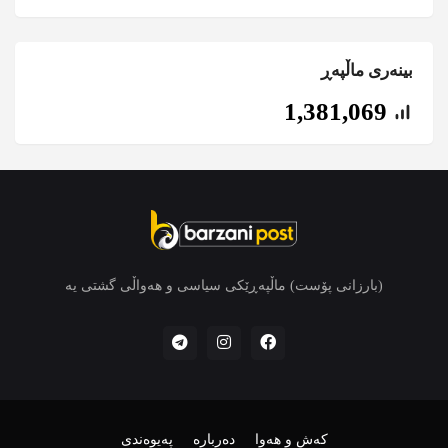
بینەری ماڵپەڕ
1,381,069
(بارزانی پۆست) ماڵپەڕێکی سیاسی و هەواڵی گشتی یە
کەش و هەوا
دەربارە
پەیوەندی