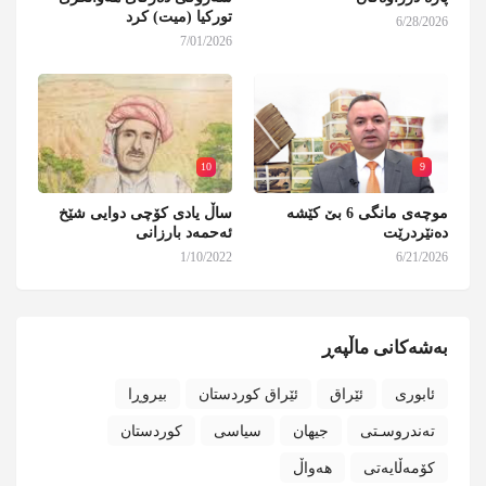
تورکیا (میت) کرد
6/28/2026
7/01/2026
10
9
موچەی مانگی 6 بێ کێشە
ساڵ یادی کۆچی دوایی شێخ
دەنێردرێت
ئەحمەد بارزانی
1/10/2022
6/21/2026
بەشەکانی ماڵپەڕ
ئابوری
ئێراق
ئێراق کوردستان
بیروڕا
تەندروسـتی
جیهان
سیاسی
کوردستان
کۆمەڵایەتی
هەواڵ