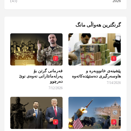
(43)
2026
گرنگترین هەواڵی مانگ
2
1
پێشینەی خانووبەرە و
فەرمانی گرتن بۆ
هاوسەرگیری دەستپێدەکاتەوە
پەرلەمانتارانی نەوەی نوێ
دەرچوو
7/14/2026
7/12/2026
4
3