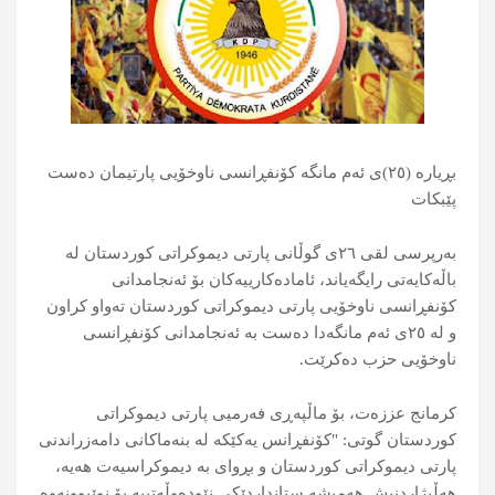
بڕیارە (۲٥)ی ئەم مانگە کۆنفڕانسی ناوخۆیی پارتیمان دەست
پێبکات
بەرپرسی لقی ٢٦ی گوڵانی پارتی دیموکراتی کوردستان لە
باڵەکایەتی رایگەیاند، ئامادەکارییەکان بۆ ئەنجامدانی
کۆنفڕانسی ناوخۆیی پارتی دیموکراتی کوردستان تەواو کراون
و لە ٢٥ی ئەم مانگەدا دەست بە ئەنجامدانی کۆنفڕانسی
ناوخۆیی حزب دەکرێت.
کرمانج عززەت، بۆ ماڵپەڕی فەرمیی پارتی دیموکراتی
کوردستان گوتی: "کۆنفڕانس یەکێکە لە بنەماکانی دامەزراندنی
پارتی دیموکراتی کوردستان و بڕوای بە دیموکراسیەت ھەیە،
ھەڵبژاردنیش ھەمیشە ستانداردێکی نێودەوڵەتییە بۆ نوێبوونەوە