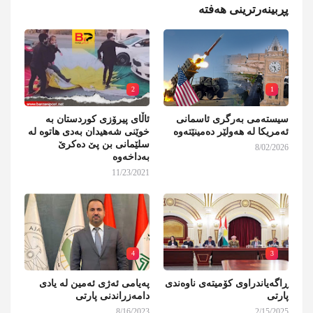
پڕبینەرترینی هەفتە
2
1
سیستەمی بەرگری ئاسمانی
ئاڵای پیرۆزی کوردستان بە
ئەمریکا لە هەولێر دەمینێتەوە
خوێنی شەهیدان بەدی هاتوە لە
سلێمانی بن پێ دەکرێ
8/02/2026
بەداخەوە
11/23/2021
4
3
ڕاگەیاندراوی کۆمیتەی ناوەندی
پەیامی ئەژی ئەمین لە یادی
پارتی
دامەزراندنی پارتی
8/16/2023
2/15/2025