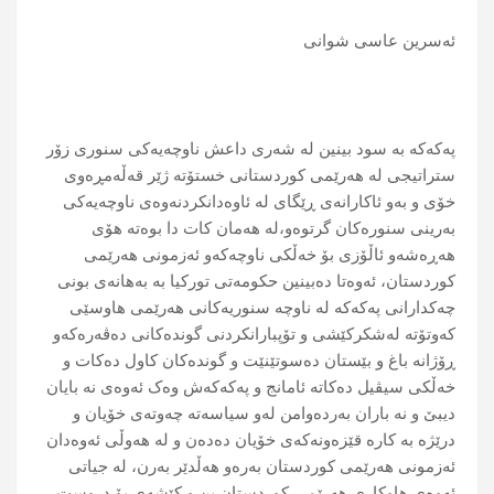
ئەسرین عاسی شوانی
پەکەکە بە سود بینین لە شەری داعش ناوچەیەکی سنوری زۆر
ستراتیجی له هەرێمی کوردستانی خستۆتە ژێر قەڵەمڕەوی
خۆی و بەو ئاکارانەی ڕێگای لە ئاوەدانکردنەوەی ناوچەیەکی
بەرینی سنورەکان گرتوەو،لە هەمان کات دا بوەتە هۆی
هەڕەشەو ئاڵۆزی بۆ خەڵکی ناوچەکەو ئەزمونی هەرێمی
کوردستان، ئەوەتا دەبینین حکومەتی تورکیا بە بەهانەی بونی
چەکدارانی پەکەکە لە ناوچە سنوریەکانی هەرێمی هاوسێی
کەوتۆتە لەشکرکێشی و تۆپبارانکردنی گوندەکانی دەڤەرەکەو
ڕۆژانە باغ و بێستان دەسوتێنێت و گوندەکان کاول دەکات و
خەڵکی سیڤیل دەکاتە ئامانج و پەکەکەش وەک ئەوەی نە بایان
دیبێ و نە باران بەردەوامن لەو سیاسەتە چەوتەی خۆیان و
درێژە بە کارە قێزەونەکەی خۆیان دەدەن و لە هەوڵی ئەوەدان
ئەزمونی هەرێمی کوردستان بەرەو هەڵدێر بەرن، لە جیاتی
ئەوەی هاوکاری هەرێمی کوردستان بن و کێشەی بۆ دروست