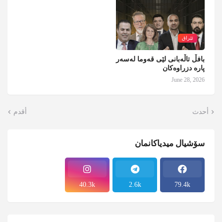
ئێراق
بافڵ تاڵەبانی لێی قەوما لەسەر
پارە دزراوەکان
June 28, 2026
أحدث
أقدم
سۆشیال میدیاکانمان
40.3k
2.6k
79.4k