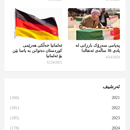
6
5
پەیامی سەرۆک بارزانی لە
ئەلمانیا خەڵکی هەرێمی
یادی 36 ساڵەی ئەنفالدا
کوردستان دەتوانن بە یاسا بێن
بۆ ئەلمانیا
4/14/2024
12/24/2021
ئەرشیف
(266)
2021
(581)
2022
(285)
2023
(178)
2024