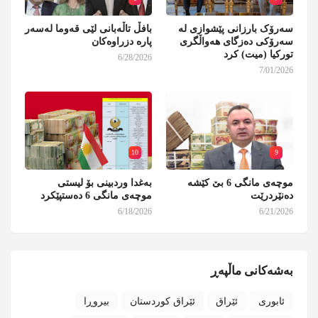
سەرۆک بارزانی پێشوازی لە
بافڵ تاڵەبانی لێی قەوما لەسەر
سەرۆکی دەزگای هەواڵگری
پارە دزراوەکان
تورکیا (میت) کرد
6/28/2026
7/01/2026
10
9
موچەی مانگی 6 بێ کێشە
بەغدا وردبینی بۆ لیستی
دەنێردرێت
موچەی مانگی 6 دەستپێکرد
6/18/2026
6/21/2026
بەشەکانی ماڵپەڕ
ئابوری
ئێراق
ئێراق کوردستان
بیروڕا