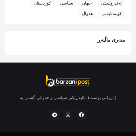
تەندروسـتی
جیهان
سیاسی
کوردستان
کۆمەڵایەتی
هەواڵ
بینەری ماڵپەڕ
(بارزانی پۆست) ماڵپەڕێکی سیاسی و هەواڵی گشتی یە