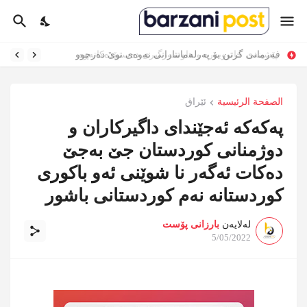
فەرمانی گرتن بۆ پەرلەمانتارانی نەوەی نوێ دەرچوو
الصفحة الرئيسية
ئێراق
پەکەکە ئەجێندای داگیرکاران و
دوژمنانی کوردستان جێ بەجێ
دەکات ئەگەر نا شوێنی ئەو باکوری
کوردستانە نەم کوردستانی باشور
لەلایەن
بارزانی پۆست
5/05/2022