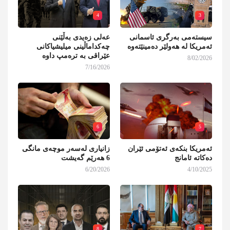
4
3
سیستەمی بەرگری ئاسمانی
عەلی زەیدی بەڵێنی
ئەمریکا لە هەولێر دەمینێتەوە
چەکداماڵینی میلیشیاکانی
عێراقی بە ترەمپ داوە
8/02/2026
7/16/2026
6
5
ئەمریکا بنکەی ئەتۆمی ئێران
زانیاری لەسەر موچەی مانگی
دەکاتە ئامانج
6 هەرێم گەیشت
6/20/2026
4/10/2025
8
7