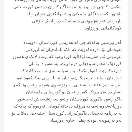
نەکەن، کەچی دێن و بەهانە بە داگیرکەران دەدەن کوردستانی
باشور بکەنە جێگای ململانێ و شەڕانگێزی خۆیان و لە
باربردنی ئەو ئەزمونەی هەمانە کە دەریایەک خۆێنی
لاوەکانمانی بۆ ڕژاوە.
گەر بپرسین پەکەکە چی لە هەرێمی کوردستان دەوێت؟
ئەوەمان بۆ دەردەکەوێت،کە تاکە ئامانجیان لەباربردنی
ئەزمونی ئەو هەرێمەلۆکاڵیە کوردییەیە کە بوەتە لانکەی هەموو
کوردێک لەهەر سوچێکی دونیا بێت، بەمەش دا بۆمان
دەردەکەوێت کەوا پەکەکە بەو سیاسەتەی ئەوە دەکات کە
دوژمنان نەیانتوانیوە بیکەن،و دیاریشە لە ڕێی پەکەکەوە ئەو
نیزەیە دەچەقێننە جەستەی ساڕێژنەبوی هەرێم و ئەزمونەکەی
لەبار دەبەن،چونکە گەر وا نەبێ بۆ گۆڕەپانی ململانیان
ناگوازنەوە باکوری کوردستان و ئەو سەرێشەیەش لە باشور
دورناخەنەوە،ئەمەیە مرۆڤ دەخاتە گومانی ئەوەوە کە پەکەکە
بە بەرنامە ئەجندای داگیرکەرانی کوردستان جێبەجێ دەکات بۆ
ئەو ئەزمونەی بوەتە چقڵی چاوی دوژمنان.