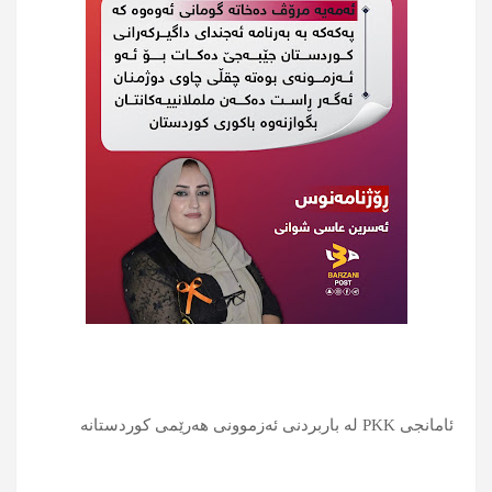
ئامانجی PKK لە باربردنی ئەزموونی هەرێمی کوردستانە