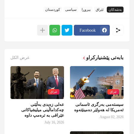
بەشەکان
ئێراق
بیروڕا
سیاسی
کوردستان
Facebook
بابەتی پێشنیارکراو
عرض الكل
ئێراق
ئێراق
سیستەمی بەرگری ئاسمانی
عەلی زەیدی بەڵێنی
ئەمریکا لە هەولێر دەمینێتەوە
چەکداماڵینی میلیشیاکانی
عێراقی بە ترەمپ داوە
August 02, 2026
July 16, 2026