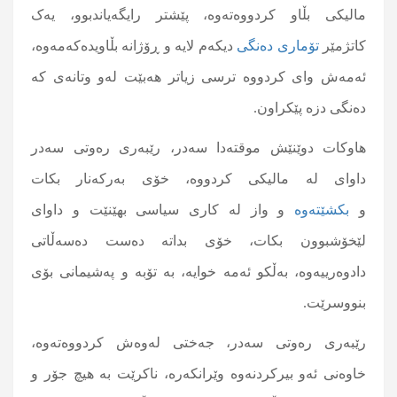
مالیکی بڵاو كردووه‌ته‌وه‌، پێشتر رایگه‌یاندبوو‌، یەک
کاتژمێر
تۆماری دەنگی
دیكه‌م لایە و ڕۆژانە بڵاویدەکەمەوە،
ئەمەش وای کردووە ترسی زیاتر هەبێت لەو وتانەی کە
دەنگی دزە پێکراون.
هاوكات دوێنێش موقته‌دا سه‌در، رێبه‌ری ره‌وتی سه‌در
داوای له‌ مالیكی كردووه‌، خۆی به‌ركه‌نار بكات
و
بكشێته‌وه‌
و واز له‌ كاری سیاسی بهێنێت و داوای
لێخۆشبوون بكات، خۆی بداته‌ ده‌ست ده‌سه‌ڵاتی
دادوه‌رییه‌وه،‌ به‌ڵكو ئه‌مه‌ خوایه‌، به‌ تۆبه‌ و په‌شیمانی بۆی
بنووسرێت.
رێبه‌ری ره‌وتی سه‌در، جه‌ختی له‌وه‌ش كردووه‌ته‌وه‌،
خاوه‌نی ئه‌و بیركردنه‌وه‌ وێرانكه‌ره‌، ناكرێت به‌ هیچ جۆر و