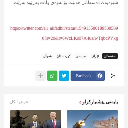
شێوه‌یه‌ك ده‌سه‌ڵاتی هه‌بێت بۆ ئه‌وه‌ی وڵات به‌ڕێوه‌ به‌رێت.
https://twitter.com/ali_alifadhil/status/154913586189538509
0?s=20&t=6WzLKs07A4usIwTqbcPVkg
بەشەکان
ئێراق
سیاسی
کوردستان
هەواڵ
Facebook
بابەتی پێشنیارکراو
عرض الكل