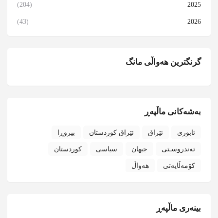
(204)
2025
(43)
2026
گرنگترین هەواڵی مانگ
بەشەکانی ماڵپەڕ
ئابوری
ئێراق
ئێراق کوردستان
بیروڕا
تەندروسـتی
جیهان
سیاسی
کوردستان
کۆمەڵایەتی
هەواڵ
بینەری ماڵپەڕ