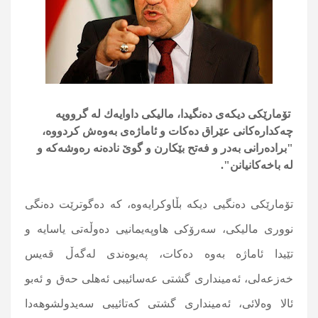
تۆمارێكی دیكەی دەنگیدا، مالیکی داوایه‌ك له‌ گرووپە
چەكدارەكانی عێراق دەكات و ئاماژه‌ی به‌وه‌ش كردووه‌،
"برادەرانى بەدر و فەتح بێکارن و گوێ نادەنە رەوشەکە و
لە باخەکانیانن".
تۆمارێكی دەنگیی دیكە بڵاوکرایەوە، کە دەگوترێت دەنگی
نوورى مالیکى، سەرۆکى هاوپەیمانیى دەوڵەتى یاسایە و
تێیدا ئاماژە بەوە دەکات، پەیوەندی لەگەڵ قەیس
خەزعەلی، ئەمیندارى گشتی عەسائیبی ئەهلی حەق و ئەبو
ئالا وەلائی، ئەمیندارى گشتی کەتائیبی سەیدولشوهەدا