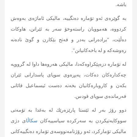
باشە.
به‌ گوێره‌ی ئه‌و تۆماره‌ ده‌نگییه‌، مالیكی ئاماژه‌ی به‌وه‌ش
كردووه‌، ھەموویان راستەوخۆ سەر بە ئێرانن، ھاوكات
دەڵێت، "برادەرانى بەدر و فەتح بێکارن و گوێ نادەنە
رەوشەکە و لە باخەکانیانن".
لە تۆمارە دزەپێکراوەکەدا، مالیکی هەروەها داوا لە گرووپە
چەکدارەکان دەكات، پەیڕەوی سوپای پاسدارانی ئێران
بكەن و کاروبارەکانیان بخەنە دەست ئیسماعیل قائانی
فەرماندەی سوپای قودس.
دوو رۆژ به‌ر له‌ ئێستا پارێزه‌رێك له‌ به‌غدا به‌ تۆمه‌تی
سووكایه‌تیكردن به‌ سه‌ركرده‌ سیاسییه‌كان
سكاڵا
ی دژی
مالیكی تۆماركرد، ئەو رۆژنامەنووسەی تۆمارە دەنگییەکانی