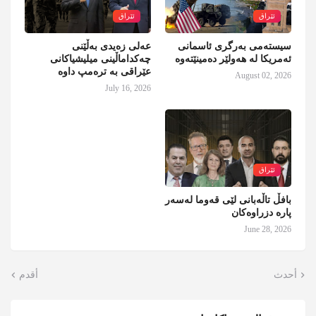
ئێراق
ئێراق
سیستەمی بەرگری ئاسمانی
عەلی زەیدی بەڵێنی
ئەمریکا لە هەولێر دەمینێتەوە
چەکداماڵینی میلیشیاکانی
عێراقی بە ترەمپ داوە
August 02, 2026
July 16, 2026
ئێراق
بافڵ تاڵەبانی لێی قەوما لەسەر
پارە دزراوەکان
June 28, 2026
أحدث
أقدم