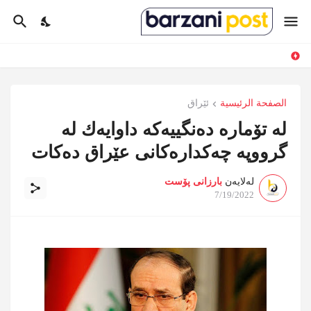
الصفحة الرئيسية
ئێراق
له‌ تۆماره‌ ده‌نگییه‌كه‌ داوایه‌ك له‌
گرووپە چەكدارەكانی عێراق دەكات
لەلایەن
بارزانی پۆست
7/19/2022