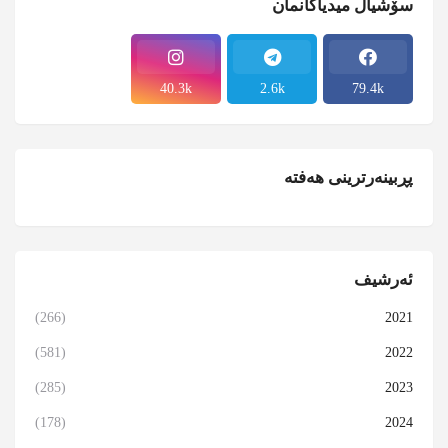
سۆشیال میدیاکانمان
40.3k
2.6k
79.4k
پڕبینەرترینی هەفتە
ئەرشیف
(266)
2021
(581)
2022
(285)
2023
(178)
2024