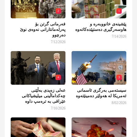
2
1
پێشینەی خانووبەرە و
فەرمانی گرتن بۆ
هاوسەرگیری دەستپێدەکاتەوە
پەرلەمانتارانی نەوەی نوێ
دەرچوو
7/14/2026
7/12/2026
4
3
سیستەمی بەرگری ئاسمانی
عەلی زەیدی بەڵێنی
ئەمریکا لە هەولێر دەمینێتەوە
چەکداماڵینی میلیشیاکانی
عێراقی بە ترەمپ داوە
8/02/2026
7/16/2026