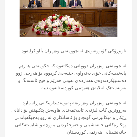
ناوەڕۆکی کۆبوونەوەی ئەنجوومەنی وەزیران بڵاو کرایەوە
ئەنجومەنی وەزیران دووپاتی دەکاتەوە کە حکومەتی هەرێم
پابەندییەکانی خۆی بەتەواوی جێبەجێ کردووە بۆ هەرچی زوو
دەستپێکردنەوەی هەناردەی نەوتی هەرێم و هیچ ئاستەنگ و
بەربەستێک لەلایەن هەرێمی کوردستانەوە نییە
ئەنجومەنی وەزیران وەزارەتە پەیوەندیدارەکانی ڕاسپارد،
بەزووترین کات لیژنەی تایبەتمەندی هاوبەش پێکبهێنن بۆ دانانی
ڕێکار و میکانیزمی گونجاو بۆ ئاسانکاری لە زوو بەجێگەیاندنی
ڕێکارەکانی خانەنشینی و خەرجکردنی مووچە و شایستەکانی
خانەنشینانی هەرێمی کوردستان.