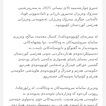
ئەمڕۆ چوارشەممە 30ی نيسانى 2025، بە سەرپەرشتيی
سەرۆک وەزیران مەسرور بارزانی و ئامادەبوونی قوباد
تاڵەبانی، جێگری سەرۆک وەزیران، ئەنجومەنی وەزیرانی
هەرێمی کوردستان کۆبووەوە.
لە سەرەتای کۆبوونەوەکەدا، کەمال محەمەد ساڵح، وەزیری
سامانە سروشتییەکان بە وەکالەت، دوا پێشهاتەکانی
پەیوەندیدار بە گفتوگۆ و دانوستانەکانی تایبەت بە
دەستپێکردنەوەی هەناردەکردنی نەوتی هەرێمی کوردستان
لەسەر بنەمای یاسای هەمواری یەکەمی یاسای بودجەی
گشتیی عێراقی فیدراڵ و ئەنجامی کۆبوونەوەی هەردوو
حکومەتی هەرێم و فیدراڵ و کۆبوونەوەی هاوبەشی حکومەتی
هەرێم و کۆمپانیا نەوتییەکان خستەڕوو.
وەزیری سامانە سروشتییەکان بە وەکالەت، لە ڕاپۆرتێکدا،
ڕوونی کردەوە کە وەزارەتیان ئەوەندەی پەیوەندی بە
حکومەتی هەرێم هەبێت، پابەندییەکانی خۆی بەتەواوی جێبەجێ
کردووە بە ئاراستەی هەرچی زوو دەستپێکردنەوەی هەناردەی