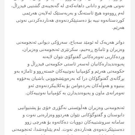
نەوتی هەرێم و دانانی داهاتەکەی لە گەنجینەی گشتيی فیدڕاڵ،
لەم ڕووەوە هیچ ئاستەنگ و بەربەستێک لەلایەن هەرێمی
کوردستانەوە نییە بۆ دەستپێکردنەوەی هەناردەکردنی نەوتی
هەرێم.
دواتر هەریەک لە ئومێد سەباح، سەرۆکی دیوانی ئەنجومەنی
وەزیران و ئامانج ڕەحیم، سکرتێری ئەنجومەنی وەزیران،
وردەکاريی تەوەرەکانی گفتوگۆی نێوان لایەنە
پەیوەندیدارەکانيان لەسەر ئاستی حکومەتی فیدڕاڵ و
حکومەتی هەرێم و کۆمپانیا نەوتیيەکان خستەڕوو و ئاماژە بەو
بڕگانەی گفتوگۆکان درا کە بەرەوپێشچوونی باشیان بەخۆوە
بینیوە و هەوڵەکان بەردەوامن بۆ یەکلاییکردنەوەی ئەو
تەوەرانەی ماون و پەیوەندیدارن بە کۆمپانیا نەوتییەکان.
ئەنجومەنی وەزیران هەڵوێستی نەگۆڕی خۆی بۆ پشتیوانيی
دانوستان و گفتوگۆکانی نێوان هەردوو وەزارەتی نەوت و
سامانە سروشتییەکان دووپات دەکاتەوە بۆ هەرچی زوو
دەستپێکردنەوەی هەناردەی نەوت. لەم پێناوەشدا، ئەنجومەنی