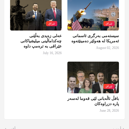
ئێراق
ئێراق
سیستەمی بەرگری ئاسمانی
عەلی زەیدی بەڵێنی
ئەمریکا لە هەولێر دەمینێتەوە
چەکداماڵینی میلیشیاکانی
عێراقی بە ترەمپ داوە
August 02, 2026
July 16, 2026
ئێراق
بافڵ تاڵەبانی لێی قەوما لەسەر
پارە دزراوەکان
June 28, 2026