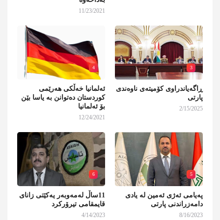
11/23/2021
4
3
ڕاگەیاندراوی کۆمیتەی ناوەندی
ئەلمانیا خەڵکی هەرێمی
پارتی
کوردستان دەتوانن بە یاسا بێن
بۆ ئەلمانیا
2/15/2025
12/24/2021
6
5
پەیامی ئەژی ئەمین لە یادی
11ساڵ لەمەوبەر یەکێتی زانای
دامەزراندنی پارتی
قایمقامی تیرۆرکرد
4/14/2023
8/16/2023