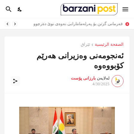
فەرمانی گرتن بۆ پەرلەمانتارانی نەوەی نوێ دەرچوو
الصفحة الرئيسية
ئێراق
ئەنجومەنی وەزیرانی هەرێم
کۆبووەوە
لەلایەن
بارزانی پۆست
4/30/2025