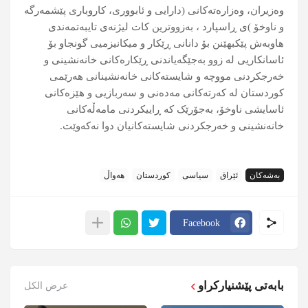
وەزیران، وەزارەتەکانی (دارایی و ئابووری، كاروباری پێشمەرگە
و ناوخۆ )ی ڕاسپارد ، بەزووترین کات لیژنەی تایبەتمەندی
هاوبەش پێکبهێنن بۆ دانانی ڕێکار و میکانیزمیی گونجاو بۆ
ئاسانکاریی لە زوو بەجێگەیاندنی ڕێکارەکانی خانەنشینی و
خەرجکردنی مووچە و شایستەکانی خانەنشینانی هەرێمی
کوردستان لە کەرتەکانی مەدەنی و سەربازیی و هێزەکانی
ئاسایشی ناوخۆ، بەجۆرێک کە ڕاییکردنی مامەڵەکانی
خانەنشینی و خەرجکردنی شایستەکانیان دوا نەکەوێت.
بەشەکان
ئێراق
سیاسی
کوردستان
هەواڵ
Facebook
بابەتی پێشنیارکراو
عرض الكل