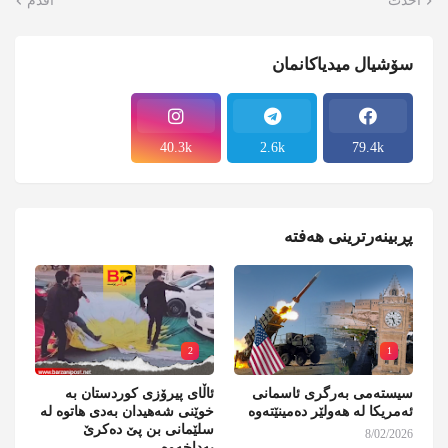
أحدث
أقدم
سۆشیال میدیاکانمان
40.3k
2.6k
79.4k
پڕبینەرترینی هەفتە
2
1
سیستەمی بەرگری ئاسمانی
ئاڵای پیرۆزی کوردستان بە
ئەمریکا لە هەولێر دەمینێتەوە
خوێنی شەهیدان بەدی هاتوە لە
سلێمانی بن پێ دەکرێ
8/02/2026
بەداخەوە