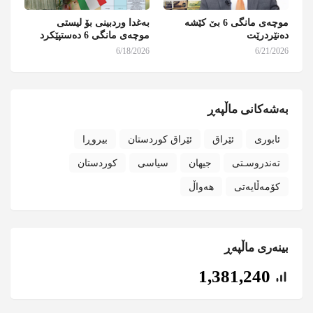
موچەی مانگی 6 بێ کێشە
بەغدا وردبینی بۆ لیستی
دەنێردرێت
موچەی مانگی 6 دەستپێکرد
6/18/2026
6/21/2026
بەشەکانی ماڵپەڕ
ئابوری
ئێراق
ئێراق کوردستان
بیروڕا
تەندروسـتی
جیهان
سیاسی
کوردستان
کۆمەڵایەتی
هەواڵ
بینەری ماڵپەڕ
1,381,240