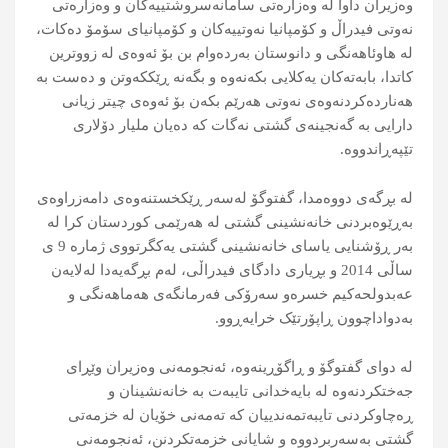
وەزیران داوا لە وەزارەتی سامانەسروشتییەکان و وەزارەتی
نەوتی فیدراڵ و کۆمپانیا نەوتيیەکان و کۆمپانیای سۆمۆ دەکات،
لە هاوئاهەنگی و دانوستان بەردەوام بن بۆ ئەوەی لە زووترین
کاتدا، بابەتەکان یەکلایی بکەنەوە و بگەنە ڕێککەوتن و دەست بە
هەناردەکردنەوەی نەوتی هەرێم بکەن بۆ ئەوەی چیتر زیانی
دارایی بە گەنجینەی گشتی نەگات کە دەیان ملیار دۆلاری
تێپەڕاندووە.
لە بڕگەی دووەمدا، گفتوگۆ لەسەر ڕێکخستنەوەی دامەزراوەی
بەڕێوەبردنی خانەنشینی گشتی لە هەرێمی کوردستان کرا لە
بەر ڕۆشنایی یاسای خانەنشینی گشتی یەکگرتووی ژمارە 9 ی
ساڵی 2014 و بڕیاری دادگای فیدراڵی، لەم بڕگەیەدا لەلایەن
عەبدولحەکیم خسرەو سەرۆکی فەرمانگەی هەماهەنگی و
بەدواداچوون ڕاپۆرتێک خرایەڕوو.
لە دوای گفتوگۆ و ڕاگۆڕینەوە، ئەنجومەنی وەزیران وێڕای
جەختکردنەوە لە بایەخدانی تایبەت بە خانەنشینان و
ڕەچاوکردنی تایبەتمەندییان کە تەمەنی خۆیان لە خزمەتی
گشتی بەسەربردووە و شایانی خزمەتکردنن، ئەنجومەنی