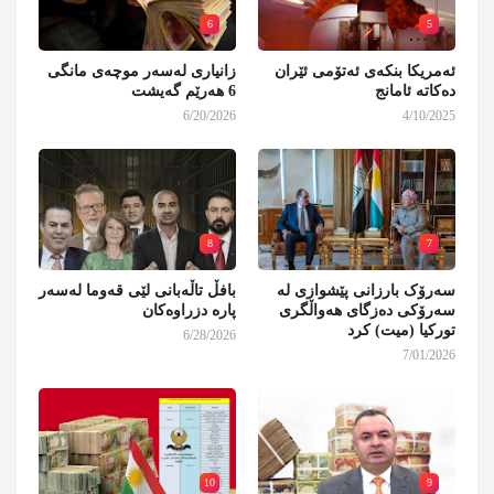
6
5
ئەمریکا بنکەی ئەتۆمی ئێران
زانیاری لەسەر موچەی مانگی
دەکاتە ئامانج
6 هەرێم گەیشت
6/20/2026
4/10/2025
8
7
سەرۆک بارزانی پێشوازی لە
بافڵ تاڵەبانی لێی قەوما لەسەر
سەرۆکی دەزگای هەواڵگری
پارە دزراوەکان
تورکیا (میت) کرد
6/28/2026
7/01/2026
10
9