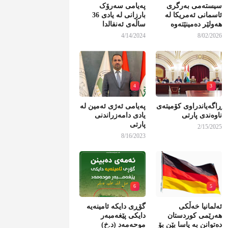
سیستەمی بەرگری
پەیامی سەرۆک
ئاسمانی ئەمریکا لە
بارزانی لە یادی 36
هەولێر دەمینێتەوە
ساڵەی ئەنفالدا
4/14/2024
8/02/2026
4
3
ڕاگەیاندراوی کۆمیتەی
پەیامی ئەژی ئەمین لە
ناوەندی پارتی
یادی دامەزراندنی
پارتی
2/15/2025
8/16/2023
6
5
ئەلمانیا خەڵکی
گۆڕی دایکە ئامینەیە
هەرێمی کوردستان
دایکی پێغەمبەر
دەتوانن بە یاسا بێن بۆ
موحەمەد (د.خ)