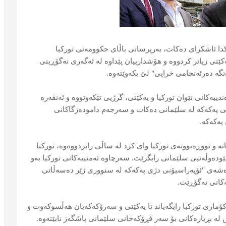
کدا ئاشکرای دەکات، بەرپرسانی باڵای حکوومەتی تورکیا
ێتی زیاتر کردووە و هۆشدارییان پێداوە لە ئەگەری نەگۆڕینی
نگە دەرئەنجامی خراپی" لێ بکەوێتەوە.
ەندییەکانی نێوان تورکیا و یەکێتی، گرژیی تێکەوتووە و ئەنقەرە
یی پەکەکە لە سلێمانی دەکات و سەرجەم دامودەزگاکانی
پەکەکە.
انە و تووڕەبوونەی تورکیا وای کرد لە ساڵی رابردووەوە، تورکیا
دەوڵەتیی سلێمانی رابگرێت. سەرچاوە ئەمنییەکانی تورکیا بەو
هەڕەشەی "ئۆپەراسیۆنی دژی پەكەكە لە سنووری ژێر دەسەڵاتی
ەکانی نەگۆڕێت.
اری تورکیا رایگەیاند تا یەکێتی و سەرۆکەکەیان هەڵسوکەوت و
 لە بڕیارەکانی بۆ سەر فڕۆکەخانی سلێمانی پاشگەز نابێتەوە.