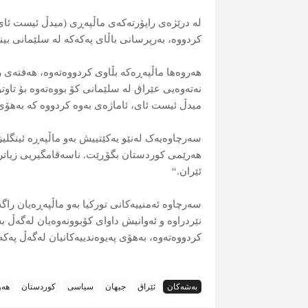
لە درێژەی راپۆرتەکەی ماڵپەڕی (میدڵ ئیست ئای) 
کردووە، بەرپرسانی باڵای پەکەکە لە سلێمانی بین
هەروەها ماڵپەڕەکە بڵاوی کردووەتەوە، هەفتەی ر
نەتەوەیی عێراق لە سلێمانی کۆ بووەتەوە بۆ تاو
میدڵ ئیست ئای، ئاماژەی بەوە کردووە کە بەهۆی ئ
سەرچاوەیەک لەنێو یەکێتییش بەو ماڵپەڕە ئینگلی
هەرێمی کوردستان بگۆڕێت. ناسەقامگیریی زیاتر ن
ئێران.“
سەرچاوە ئەمنییەکانی تورکیا بەو ماڵپەڕەیان راگەی
نێردراوە و ئەوانیش داوای کۆبوونەوەیان لەگەڵ ب
کردووەتەوە، بەهۆی پەیوەندییەکانیان لەگەڵ پەکە
بەشەکان
ئێراق
جیهان
سیاسی
کوردستان
هەو