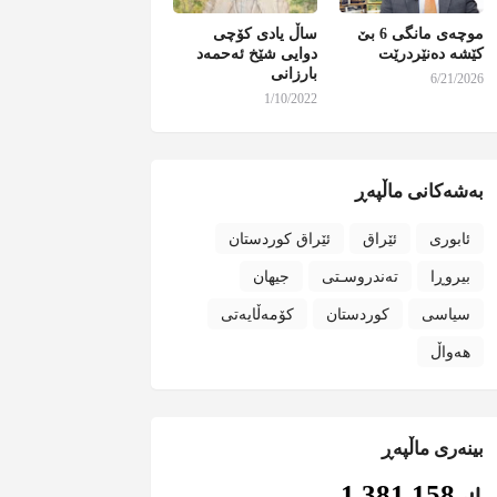
موچەی مانگی 6 بێ
ساڵ یادی کۆچی
کێشە دەنێردرێت
دوایی شێخ ئەحمەد
بارزانی
6/21/2026
1/10/2022
بەشەکانی ماڵپەڕ
ئابوری
ئێراق
ئێراق کوردستان
بیروڕا
تەندروسـتی
جیهان
سیاسی
کوردستان
کۆمەڵایەتی
هەواڵ
بینەری ماڵپەڕ
1,381,158