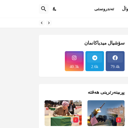
اڵ
تەندروستی
سۆشیال میدیاکانمان
40.3k
2.6k
79.4k
پڕبینەرترینی هەفتە
2
1