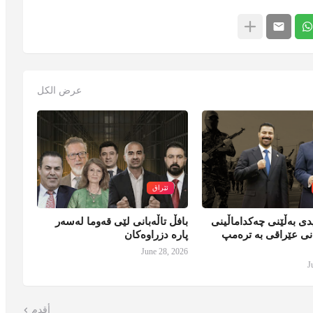
عرض الكل
ئێراق
ی بەڵێنی چەکداماڵینی
بافڵ تاڵەبانی لێی قەوما لەسەر
نی عێراقی بە ترەمپ
پارە دزراوەکان
June 28, 2026
J
أقدم