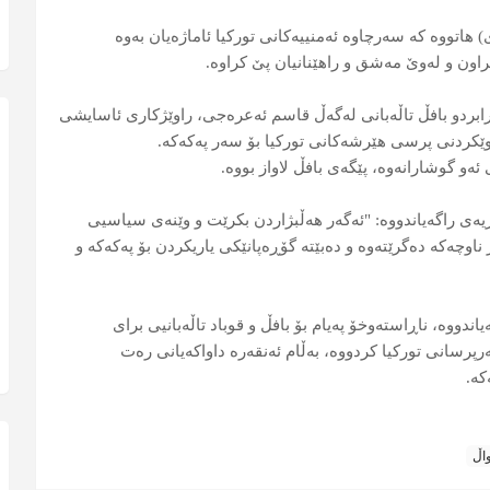
هاتووە کە سەرچاوە ئەمنییەکانی تورکیا ئاماژەیان بەوە
راون و لەوێ مەشق و راهێنانیان پێ کراوە.
ابردو بافڵ تاڵەبانی لەگەڵ قاسم ئەعرەجی، راوێژکاری ئاسایشی
توێکردنی پرسی هێرشەکانی تورکیا بۆ سەر پەکەکە.
ەو گوشارانەوە، پێگەی بافڵ لاواز بووە.
زیەی راگەیاندووە: "ئەگەر هەڵبژاردن بکرێت و وێنەی سیاسیی
اوچەکە دەگرێتەوە و دەبێتە گۆڕەپانێکی یاریکردن بۆ پەکەکە و
اندووە، ناڕاستەوخۆ پەیام بۆ بافڵ و قوباد تاڵەبانیی برای
ەرپرسانی تورکیا کردووە، بەڵام ئەنقەرە داواکەیانی رەت
کە.
اڵ