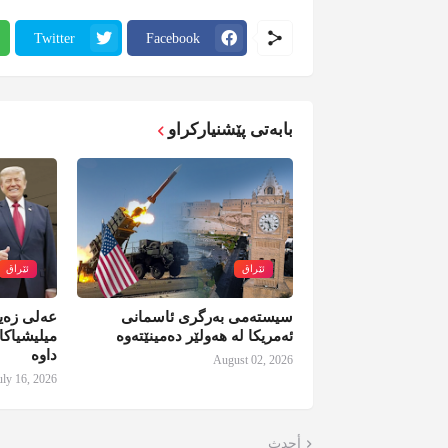
Twitter
Facebook
بابەتی پێشنیارکراو
ئێراق
ئێراق
سیستەمی بەرگری ئاسمانی
عەلی زەید
ئەمریکا لە هەولێر دەمینێتەوە
میلیشیاکا
داوە
August 02, 2026
uly 16, 2026
أحدث