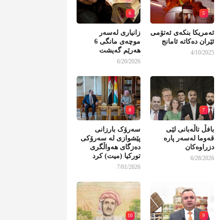
6
5
ئەمریکا بنکەی ئەتۆمی
زانیاری لەسەر
ئێران دەکاتە ئامانج
موچەی مانگی 6
هەرێم گەیشت
4/10/2025
6/20/2026
8
7
بافڵ تاڵەبانی لێی
سەرۆک بارزانی
قەوما لەسەر پارە
پێشوازی لە سەرۆکی
دزراوەکان
دەزگای هەواڵگری
تورکیا (میت) کرد
6/28/2026
7/01/2026
10
9