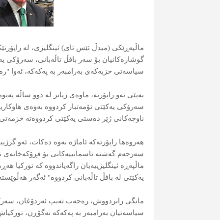
ماڵپەڕێکی (میدڵ ئێس ئای) ئینگلیزی، لە راپۆرتێ
گوشارەکانیان بۆ سەر بافڵ تاڵەبانی، سەرۆکی یەک
سیاسەتی حزبەكەی بەرامبەر بە پەکەکە، ئەوا "رە
بەپێی ئەو راپۆرتە، ماوەی زیاتر لە دوو ساڵە پەیو
سەرۆكی یەكێتی تۆمەتبار کردووە بەوەی هاوکار
ناوچەکانی ژێر دەستی یەکێتی کردووەتە خزمەتی 
هەروەها راپۆرتەکە ئاماژە بەوە دەکات، ئەو گرژیی
سەرجەم گەشتە ئاسمانییەکانی بۆ فڕۆکەخانەی نێو
ماڵپەڕە ئینگلیزییەیان راگەیاندووە کە تورکیا 
یەكێتی لە بافڵ تاڵەبانی کردووە" ئەگەر هەڵوێست
مانگی رابردووش، رەجەب تەیب ئەردۆغان، سەرکۆم
سیاسەتیان بەرامبەر بە پەکەکە نەگۆڕن، تورکیاش