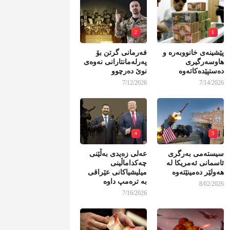
2
1
پێشینەی خانووبەرە و
فەرمانی گرتن بۆ
هاوسەرگیری
پەرلەمانتارانی نەوەی
دەستپێدەکاتەوە
نوێ دەرچوو
7/12/2026
7/14/2026
4
3
سیستەمی بەرگری
عەلی زەیدی بەڵێنی
ئاسمانی ئەمریکا لە
چەکداماڵینی
هەولێر دەمینێتەوە
میلیشیاکانی عێراقی
بە ترەمپ داوە
8/02/2026
7/16/2026